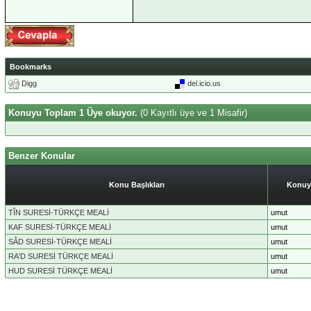
Bookmarks
Digg
del.icio.us
Konuyu Toplam 1 Üye okuyor.
(0 Kayıtlı üye ve 1 Misafir)
Benzer Konular
Konu Başlıkları
Konuy
TÎN SURESİ-TÜRKÇE MEALİ
umut
KAF SURESİ-TÜRKÇE MEALİ
umut
SÂD SURESİ-TÜRKÇE MEALİ
umut
RA'D SURESİ TÜRKÇE MEALİ
umut
HUD SURESİ TÜRKÇE MEALİ
umut