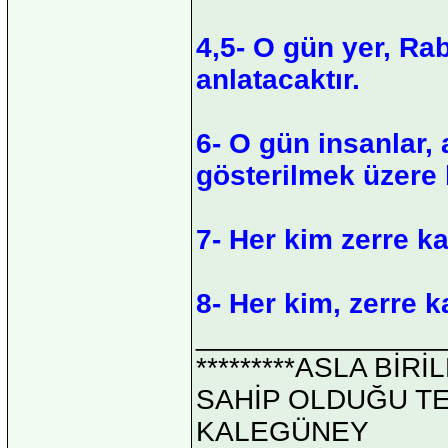
4,5- O gün yer, Ra
anlatacaktır.
6- O gün insanlar, 
gösterilmek üzere 
7- Her kim zerre k
8- Her kim, zerre 
_______________
*********ASLA Bİ
SAHİP OLDUĞU TEK 
KALEGÜNEY