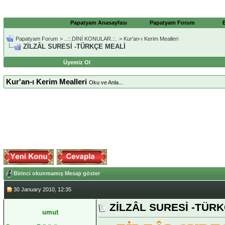
Papatyam Anasayfası
Papatyam Forum
Papatyam Forum
>
..::.DİNİ KONULAR.::.
>
Kur'an-ı Kerim Mealleri
ZİLZÂL SURESİ -TÜRKÇE MEALİ
Üyemiz Ol
Kur'an-ı Kerim Mealleri
Oku ve Anla...
Birinci okunmamış Mesajı göster
30 January 2010, 12:35
ZİLZÂL SURESİ -TÜR
umut