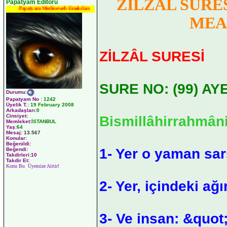
ZİLZÂL SURE
Papatyam Editörü
Papatyam Medineweb Emekdarı
MEA
ZİLZÂL SURESİ
SURE NO: (99) AYE
Durumu
:
Papatyam No
:
1242
Üyelik T.
:
19 February 2008
Arkadaşları
:0
Cinsiyet:
Bismillâhirrahmân
Memleket:
İSTANBUL
Yaş:
64
Mesaj:
13.567
Konular:
Beğenildi:
1- Yer o yaman sarsı
Beğendi:
Takdirleri:10
Takdir Et:
Konu Bu Üyemize Aittir!
2- Yer, içindeki ağır
3- Ve insan: &quo