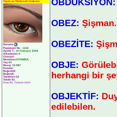
OBDUKSİYON:
Papatyam Medineweb Emekdarı
OBEZ:
Şişman.
OBEZİTE:
Şişm
Durumu
:
Papatyam No
:
1242
Üyelik T.
:
19 February 2008
Arkadaşları
:0
Cinsiyet:
Memleket:
İSTANBUL
OBJE:
Görülebi
Yaş:
64
Mesaj:
13.567
Konular:
Beğenildi:
herhangi bir şe
Beğendi:
Takdirleri:10
Takdir Et:
Konu Bu Üyemize Aittir!
OBJEKTİF:
Duy
edilebilen.