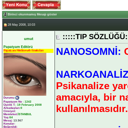
Birinci okunmamış Mesajı göster
28 May 2008, 10:03
:::::TIP SÖZLÜĞÜ::
umut
Papatyam Editörü
NANOSOMNİ:
C
Papatyam Medineweb Emekdarı
NARKOANALİZ
Psikanalize ya
amacıyla, bir na
Durumu
:
Papatyam No
:
1242
kullanılmasıdır.
Üyelik T.
:
19 February 2008
Arkadaşları
:0
Cinsiyet:
Memleket:
İSTANBUL
Yaş:
64
Mesaj:
13.567
Konular:
Beğenildi: