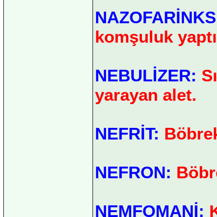
NAZOFARİNKS
komşuluk yaptı
NEBULİZER:
S
yarayan alet.
NEFRİT:
Böbrek
NEFRON:
Böbre
NEMFOMANİ:
K