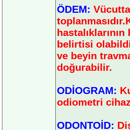
ÖDEM:
Vücutta
toplanmasıdır.
hastalıklarının 
belirtisi olabil
ve beyin travma
doğurabilir.
ODİOGRAM:
Ku
odiometri cihazı
ODONTOİD:
Diş