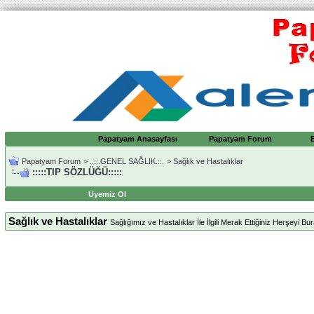
Papatyam Anasayfası
Papatyam Forum
Papatyam Forum
>
..::.GENEL SAĞLIK.::.
>
Sağlık ve Hastalıklar
:::::TIP SÖZLÜĞÜ:::::
Üyemiz Ol
Sağlık ve Hastalıklar
Sağlığımız ve Hastalıklar İle İlgili Merak Ettiğiniz Herşeyi Bura