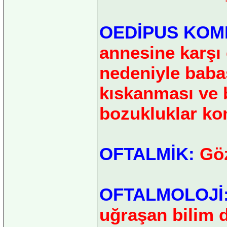
OEDİPUS KOM
annesine karşı 
nedeniyle baba
kıskanması ve b
bozukluklar kom
OFTALMİK:
Göz
OFTALMOLOJİ
uğraşan bilim d