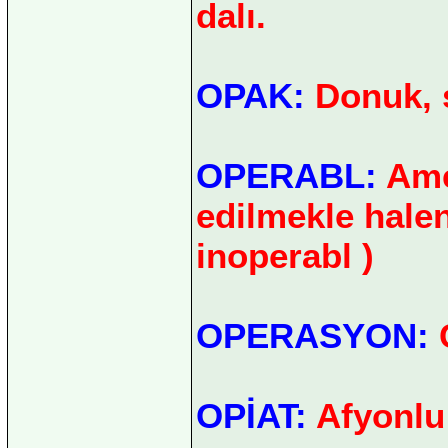
dalı.
OPAK:
Donuk, ş
OPERABL:
Amel
edilmekle halen 
inoperabl )
OPERASYON:
OPİAT:
Afyonlu