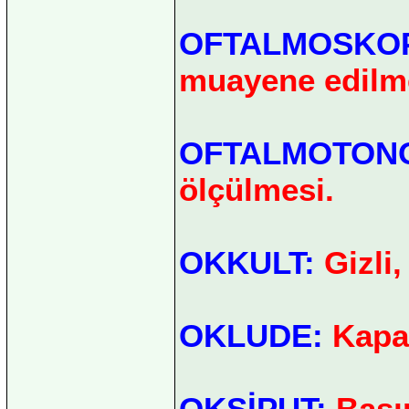
OFTALMOSKOP
muayene edilm
OFTALMOTONO
ölçülmesi.
OKKULT:
Gizli,
OKLUDE:
Kapalı
OKSİPUT:
Başı