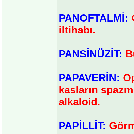
PANOFTALMİ:
G
iltihabı.
PANSİNÜZİT:
Bü
PAPAVERİN:
Op
kasların spazmı
alkaloid.
PAPİLLİT:
Görme