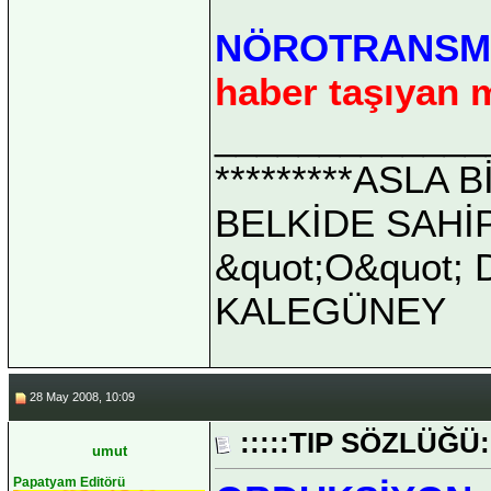
NÖROTRANSMİ
haber taşıyan
_____________
*********ASLA
BELKİDE SAHİ
&quot;O&quot; D
KALEGÜNEY
28 May 2008, 10:09
:::::TIP SÖZLÜĞÜ::
umut
Papatyam Editörü