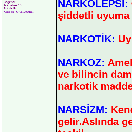
NARKOLEPSİ:
Beğendi:
Takdirleri:10
Takdir Et:
şiddetli uyuma 
Konu Bu Üyemize Aittir!
NARKOTİK:
Uyu
NARKOZ:
Ameli
ve bilincin dam
narkotik madde
NARSİZM:
Kend
gelir.Aslında g