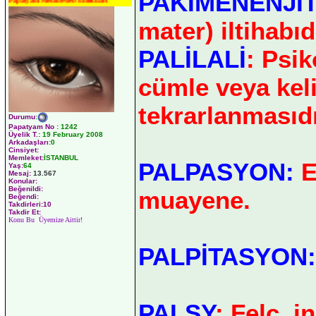
PAKİMENENJİT
Papatyam Medineweb Emekdarı
mater) iltihabıd
PALİLALİ
: Psik
cümle veya kel
tekrarlanmasıdı
Durumu
:
Papatyam No
:
1242
Üyelik T.
:
19 February 2008
Arkadaşları
:0
Cinsiyet:
Memleket:
İSTANBUL
PALPASYON:
E
Yaş:
64
Mesaj:
13.567
Konular:
Beğenildi:
muayene.
Beğendi:
Takdirleri:10
Takdir Et:
Konu Bu Üyemize Aittir!
PALPİTASYON:
PALSY
: Felç, i