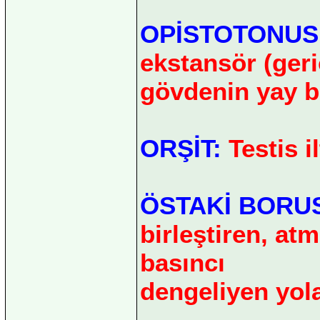
OPİSTOTONUS
ekstansör (geri
gövdenin yay bi
ORŞİT:
Testis i
ÖSTAKİ BORU
birleştiren, atm
basıncı
dengeliyen yola