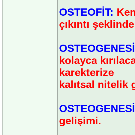
OSTEOFİT:
Kemi
çıkıntı şeklind
OSTEOGENESİ
kolayca kırılac
karekterize
kalıtsal nitelik
OSTEOGENESİ
gelişimi.