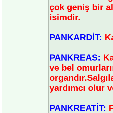
çok geniş bir a
isimdir.
PANKARDİT:
Ka
PANKREAS:
Ka
ve bel omurları
organdır.Salgıl
yardımcı olur v
PANKREATİT:
P