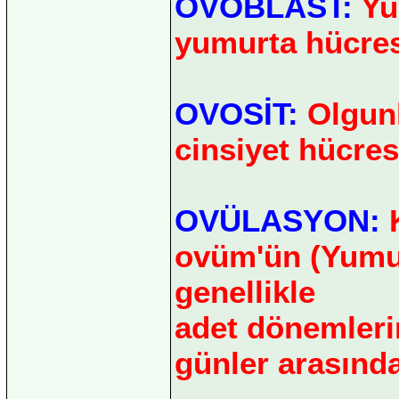
OVOBLAST:
Yum
yumurta hücres
OVOSİT:
Olgunl
cinsiyet hücres
OVÜLASYON:
K
ovüm'ün (Yumur
genellikle
adet dönemlerin
günler arasında