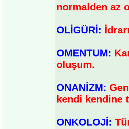
normalden az o
OLİGÜRİ:
İdrar
OMENTUM:
Kar
oluşum.
ONANİZM:
Geni
kendi kendine 
ONKOLOJİ:
Tüm