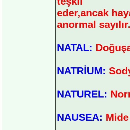
teşkil
eder,ancak haya
anormal sayılır
NATAL:
Doğuşa 
NATRİUM:
Sod
NATUREL:
Norm
NAUSEA:
Mide 