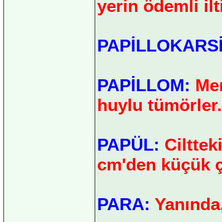
yerin ödemli ilt
PAPİLLOKARS
PAPİLLOM:
Mem
huylu tümörler.
PAPÜL:
Ciltteki
cm'den küçük ça
PARA:
Yanında,