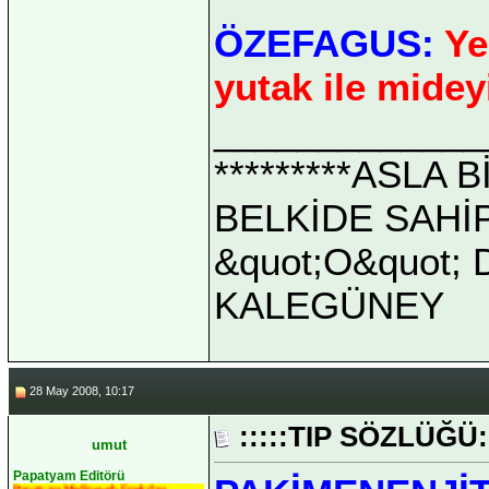
ÖZEFAGUS:
Ye
yutak ile mideyi
_____________
*********ASLA
BELKİDE SAHİ
&quot;O&quot; D
KALEGÜNEY
28 May 2008, 10:17
:::::TIP SÖZLÜĞÜ::
umut
Papatyam Editörü