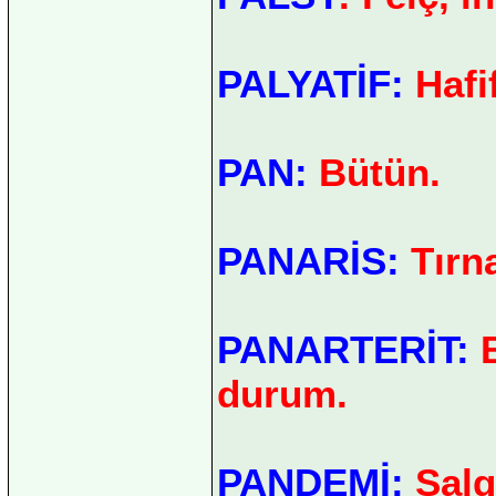
PALYATİF:
Hafif
PAN:
Bütün.
PANARİS:
Tırna
PANARTERİT:
B
durum.
PANDEMİ:
Salg