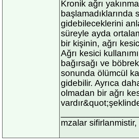
Kronik ağrı yakınmas
başlamadıklarında s
gidebileceklerini an
süreyle ayda ortala
bir kişinin, ağrı kesi
Ağrı kesici kullanı
bağırsağı ve böbrek
sonunda ölümcül ka
gidebilir. Ayrıca daha
olmadan bir ağrı kes
vardır&quot;şeklind
_______________
mzalar sifirlanmistir,