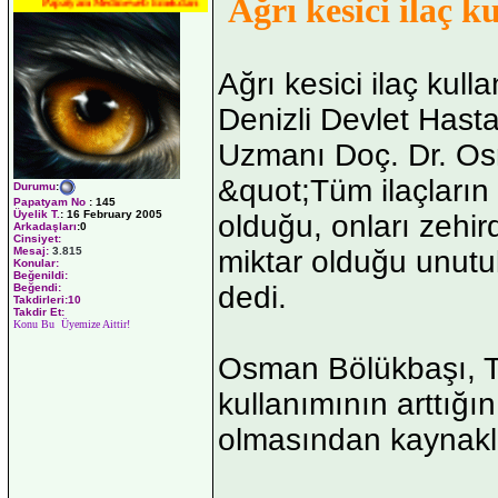
Ağrı kesici ilaç k
Papatyam Medineweb Emekdarı
Ağrı kesici ilaç kull
Denizli Devlet Hasta
Uzmanı Doç. Dr. Os
&quot;Tüm ilaçların 
Durumu
:
Papatyam No
:
145
Üyelik T.
:
16 February 2005
olduğu, onları zehir
Arkadaşları
:0
Cinsiyet:
Mesaj:
3.815
miktar olduğu unut
Konular:
Beğenildi:
dedi.
Beğendi:
Takdirleri:10
Takdir Et:
Konu Bu Üyemize Aittir!
Osman Bölükbaşı, Tü
kullanımının arttığı
olmasından kaynakla