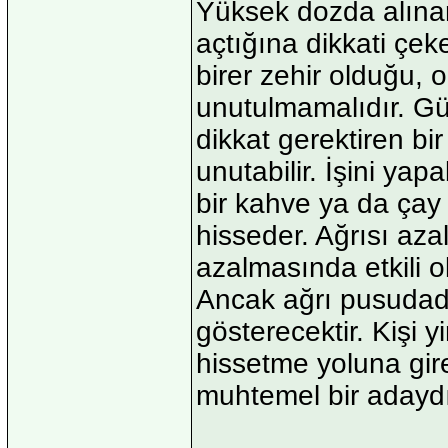
Yüksek dozda alınan 
açtığına dikkati çek
birer zehir olduğu, 
unutulmamalıdır. Gü
dikkat gerektiren bir
unutabilir. İşini yapa
bir kahve ya da çay i
hisseder. Ağrısı aza
azalmasında etkili ol
Ancak ağrı pusudadır
gösterecektir. Kişi y
hissetme yoluna girer
muhtemel bir adaydı