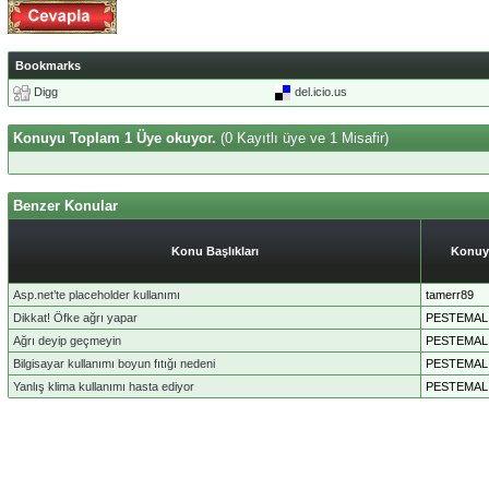
Bookmarks
Digg
del.icio.us
Konuyu Toplam 1 Üye okuyor.
(0 Kayıtlı üye ve 1 Misafir)
Benzer Konular
Konu Başlıkları
Konuy
Asp.net’te placeholder kullanımı
tamerr89
Dikkat! Öfke ağrı yapar
PESTEMAL
Ağrı deyip geçmeyin
PESTEMAL
Bilgisayar kullanımı boyun fıtığı nedeni
PESTEMAL
Yanlış klima kullanımı hasta ediyor
PESTEMAL