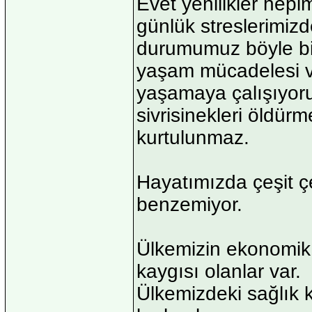
Evet yenilikler hepim
günlük streslerimizd
durumumuz böyle bir
yaşam mücadelesi ve
yaşamaya çalışıyoru
sivrisinekleri öldür
kurtulunmaz.
Hayatımızda çeşit çeş
benzemiyor.
Ülkemizin ekonomik ş
kaygısı olanlar var.
Ülkemizdeki sağlık 