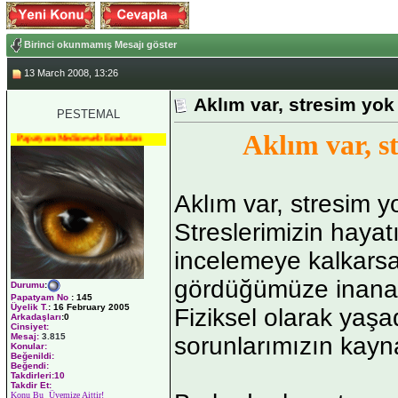
Birinci okunmamış Mesajı göster
13 March 2008, 13:26
Aklım var, stresim yok
PESTEMAL
Aklım var, s
Papatyam Medineweb Emekdarı
Aklım var, stresim y
Streslerimizin hayat
incelemeye kalkarsa
gördüğümüze inana
Durumu
:
Papatyam No
:
145
Üyelik T.
:
16 February 2005
Fiziksel olarak yaşa
Arkadaşları
:0
Cinsiyet:
Mesaj:
3.815
sorunlarımızın kayna
Konular:
Beğenildi:
Beğendi:
Takdirleri:10
Takdir Et:
Konu Bu Üyemize Aittir!