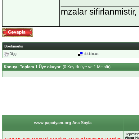
_______________
mzalar sifirlanmistir,
Bookmarks
Digg
del.icio.us
Konuyu Toplam 1 Üye okuyor.
(0 Kayıtlı üye ve 1 Misafir)
www.papatyam.org Ana Sayfa
Hepimizin
Victor H