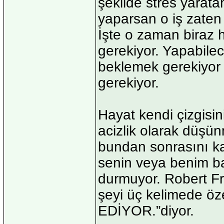
şekilde stres yarata
yaparsan o iş zaten 
İşte o zaman biraz 
gerekiyor. Yapabile
beklemek gerekiyor 
gerekiyor.
Hayat kendi çizgisi
acizlik olarak düşü
bundan sonrasını ka
senin veya benim b
durmuyor. Robert F
şeyi üç kelimede ö
EDİYOR.”diyor.