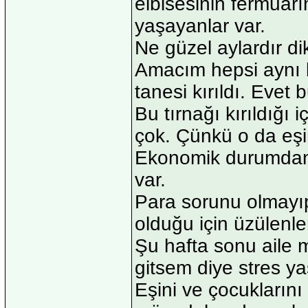
elbisesinin fermuarı
yaşayanlar var.
Ne güzel aylardır d
Amacım hepsi aynı b
tanesi kırıldı. Evet 
Bu tırnağı kırıldığı 
çok. Çünkü o da eşin
Ekonomik durumdan d
var.
Para sorunu olmayıp
olduğu için üzülenler
Şu hafta sonu aile m
gitsem diye stres ya
Eşini ve çocuklarını