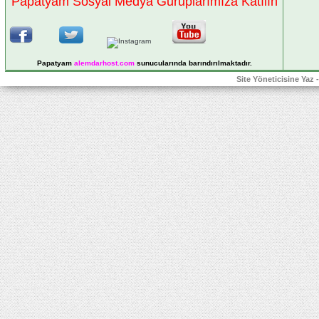
Papatyam Sosyal Medya Guruplarımıza Katılın
Papatyam
alemdarhost
.com
sunucularında barındırılmaktadır.
Site Yöneticisine Yaz