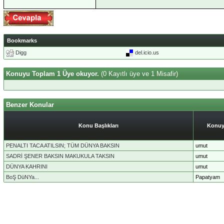
Bookmarks
Digg
del.icio.us
Konuyu Toplam 1 Üye okuyor.
(0 Kayıtlı üye ve 1 Misafir)
Benzer Konular
Konu Başlıkları
Konuy
PENALTI TACA ATILSIN; TÜM DÜNYA BAKSIN
umut
SADRİ ŞENER BAKSIN MAKUKULA TAKSIN
umut
DÜNYA KAHRINI
umut
BoŞ DüNYa...
Papatyam