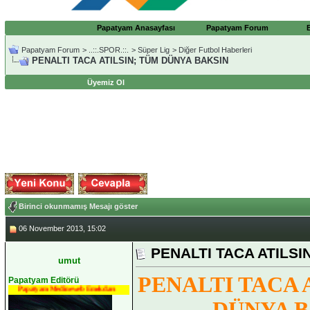
Papatyam Anasayfası
Papatyam Forum
Papatyam Forum
>
..::.SPOR.::.
>
Süper Lig
>
Diğer Futbol Haberleri
PENALTI TACA ATILSIN; TÜM DÜNYA BAKSIN
Üyemiz Ol
Birinci okunmamış Mesajı göster
06 November 2013, 15:02
PENALTI TACA ATILSI
umut
PENALTI TACA 
Papatyam Editörü
Papatyam Medineweb Emekdarı
DÜNYA B