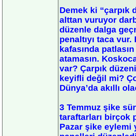
Demek ki “çarpık d
alttan vuruyor da
düzenle dalga geç
penaltıyı taca vur.
kafasında patlasın
atamasın. Koskoca 
var? Çarpık düzeni
keyifli değil mi? Ç
Dünya’da akıllı ol
3 Temmuz şike sür
taraftarları birçok
Pazar şike eylemi y