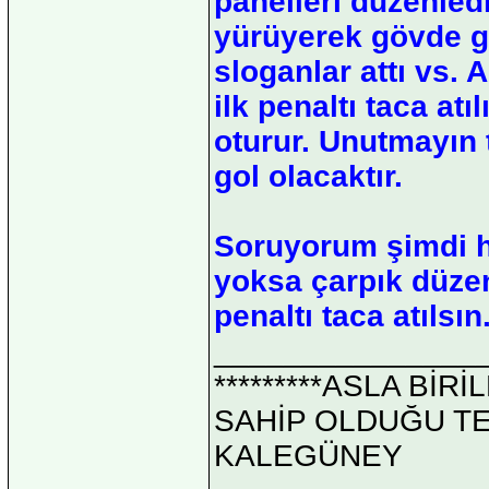
panelleri düzenledi
yürüyerek gövde gös
sloganlar attı vs.
ilk penaltı taca at
oturur. Unutmayın t
gol olacaktır.
Soruyorum şimdi h
yoksa çarpık düze
penaltı taca atılsın
_______________
*********ASLA Bİ
SAHİP OLDUĞU TEK 
KALEGÜNEY