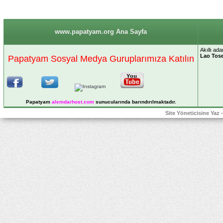
www.papatyam.org Ana Sayfa
Akıllı a
Lao Tos
Papatyam Sosyal Medya Guruplarımıza Katılın
Papatyam
alemdarhost
.com
sunucularında barındırılmaktadır.
Site Yöneticisine Yaz