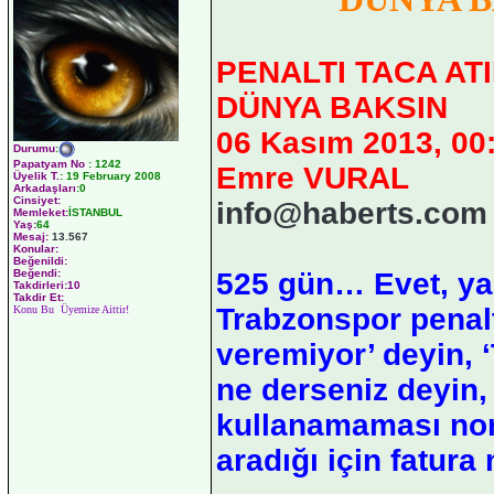
PENALTI TACA ATI
DÜNYA BAKSIN
06 Kasım 2013, 00
Durumu
:
Papatyam No
:
1242
Emre VURAL
Üyelik T.
:
19 February 2008
Arkadaşları
:0
Cinsiyet:
info@haberts.com
Memleket:
İSTANBUL
Yaş:
64
Mesaj:
13.567
Konular:
Beğenildi:
525 gün… Evet, ya
Beğendi:
Takdirleri:10
Takdir Et:
Trabzonspor penalt
Konu Bu Üyemize Aittir!
veremiyor’ deyin, 
ne derseniz deyin, 
kullanamaması nor
aradığı için fatura