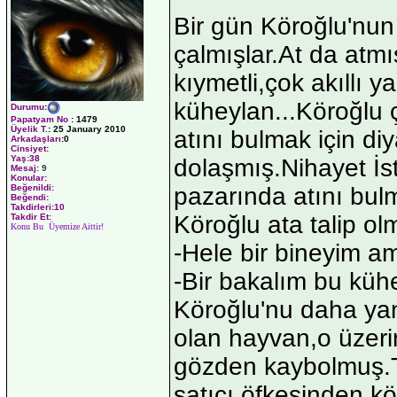
Bir gün Köroğlu'nun 
çalmışlar.At da atm
kıymetli,çok akıllı ya
küheylan...Köroğlu ç
Durumu
:
Papatyam No
:
1479
Üyelik T.
:
25 January 2010
atını bulmak için diy
Arkadaşları
:0
Cinsiyet:
Yaş:
38
dolaşmış.Nihayet İst
Mesaj:
9
Konular:
pazarında atını bulm
Beğenildi:
Beğendi:
Takdirleri:10
Köroğlu ata talip ol
Takdir Et:
Konu Bu Üyemize Aittir!
-Hele bir bineyim am
-Bir bakalım bu küh
Köroğlu'nu daha ya
olan hayvan,o üzeri
gözden kaybolmuş.T
satıcı,öfkesinden k