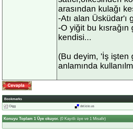
arasından kulağı kesi
-Atı alan Üsküdar'ı 
-O yiğit bu kısrağın
kendisi...
(Bu deyim, 'İş işten 
anlamında kullanılm
Bookmarks
Digg
del.icio.us
Konuyu Toplam 1 Üye okuyor.
(0 Kayıtlı üye ve 1 Misafir)