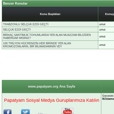
Benzer Konular
Konu Başlıkları
Konuy
TRABZONLU SELÇUK EZDİ GEÇTİ
umut
SELÇUK EZDİ GEÇTİ
umut
BİRKAÇ SANTİMLİK TOHUMLARDA YER ALAN MUAZZAM BİLGİDEN
umut
HABERDAR MISINIZ?
100 TRİLYON HÜCRENİZİN HER BİRİNDE YER ALAN
umut
KROMOZOMLARIN, BİR BİLİMADAMININ VEY
www.papatyam.org Ana Sayfa
Gecesini 
M.İslam
Papatyam Sosyal Medya Guruplarımıza Katılın