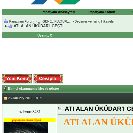
Papatyam Anasayfası
Papatyam Forum
Papatyam Forum
>
..::.GENEL KÜLTÜR.::.
>
Deyimler ve İlginç Hikayeleri
ATI ALAN ÜKÜDAR'I GEÇTİ
Üyemiz Ol
Birinci okunmamış Mesajı göster
26 January 2010, 18:39
ATI ALAN ÜKÜDAR'I G
ozlemm3461
ATI ALAN ÜKÜ
papatyam Acemi Üyesi