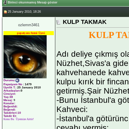
Birinci okunmamış Mesajı göster
25 January 2010, 18:26
KULP TAKMAK
ozlemm3461
KULP T
papatyam Acemi Üyesi
Adı deliye çıkmış ol
Nüzhet,Sivas'a gide
kahvehanede kahvec
kulpu kırık bir finc
Durumu
:
Papatyam No
:
1479
Üyelik T.
:
25 January 2010
getirmiş.Şair Nüzhet
Arkadaşları
:0
Cinsiyet:
Yaş:
38
-Bunu İstanbul'a gö
Mesaj:
9
Konular:
Kahveci:
Beğenildi:
Beğendi:
Takdirleri:10
-İstanbul'a götürün
Takdir Et:
Konu Bu Üyemize Aittir!
cevabı vermiş: