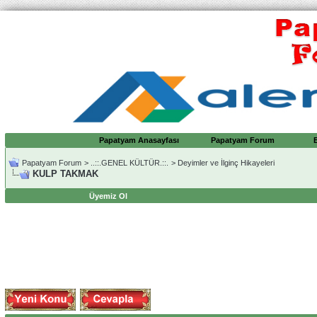
Papatyam Anasayfası
Papatyam Forum
Papatyam Forum
>
..::.GENEL KÜLTÜR.::.
>
Deyimler ve İlginç Hikayeleri
KULP TAKMAK
Üyemiz Ol