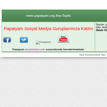
www.papatyam.org Ana Sayfa
Şeytan, i
ister. Ar
Papatyam Sosyal Medya Guruplarımıza Katılın
Maide 91
Papatyam
alemdarhost
.com
sunucularında barındırılmaktadır.
Site Yöneticisine Yaz