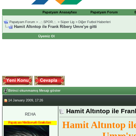
Papatyam Anasayfası
Papatyam Forum
Papatyam Forum
>
..::.SPOR.::.
>
Süper Lig
>
Diğer Futbol Haberleri
Hamit Altıntop ile Frank Ribery Umre'ye gitti
Üyemiz Ol
Birinci okunmamış Mesajı göster
14 January 2009, 17:26
Hamit Altıntop ile Fran
REHA
Hamit Altıntop i
Papatyam Medineweb Emekdarı
Umre'ye 