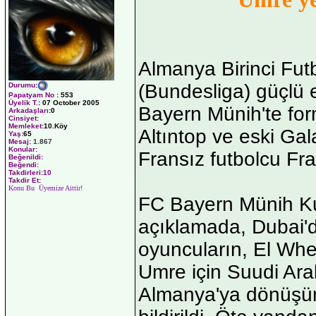
Almanya Birinci Futb
(Bundesliga) güçlü 
Durumu
:
Papatyam No
:
553
Üyelik T.
:
07 October 2005
Bayern Münih'te fo
Arkadaşları
:0
Cinsiyet:
Memleket:
10.Köy
Altıntop ve eski Gal
Yaş:
65
Mesaj:
1.867
Konular:
Fransız futbolcu Fran
Beğenildi:
Beğendi:
Takdirleri:10
Takdir Et:
Konu Bu Üyemize Aittir!
FC Bayern Münih Ku
açıklamada, Dubai'
oyuncuların, El Whe
Umre için Suudi Arab
Almanya'ya dönüşünd