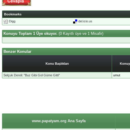
Bookmarks
Digg
del.icio.us
Konuyu Toplam 1 Üye okuyor.
(0 Kayıtlı üye ve 1 Misafir)
Benzer Konular
Konu Başlıkları
Konuy
Selçuk Dereli: ''Buz Gibi Gol Güme Gitti''
umut
www.papatyam.org Ana Sayfa