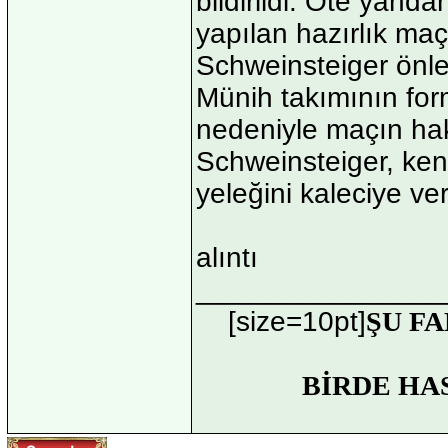
bildirildi. Öte yand
yapılan hazırlık maç
Schweinsteiger önle
Münih takımının for
nedeniyle maçın ha
Schweinsteiger, ke
yeleğini kaleciye ve
alıntı
_______________
[size=10pt]
ŞU FA
BİRDE HA