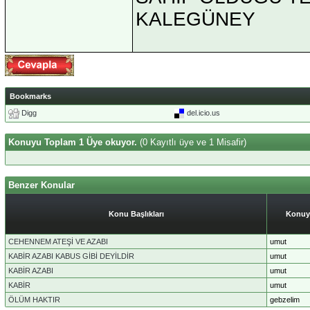
KALEGÜNEY
Bookmarks
Digg
del.icio.us
Konuyu Toplam 1 Üye okuyor.
(0 Kayıtlı üye ve 1 Misafir)
Benzer Konular
Konu Başlıkları
Konuy
CEHENNEM ATEŞİ VE AZABI
umut
KABİR AZABI KABUS GİBİ DEYİLDİR
umut
KABİR AZABI
umut
KABİR
umut
ÖLÜM HAKTIR
gebzelim