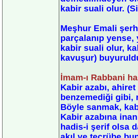
kabir suali olur. (
Meşhur Emali şerhi
parçalanıp yense, 
kabir suali olur, k
kavuşur) buyuruld
İmam-ı Rabbani haz
Kabir azabı, ahire
benzemediği gibi,
Böyle sanmak, kabi
Kabir azabına inan
hadis-i şerif olsa
akıl ve tecrübe bun