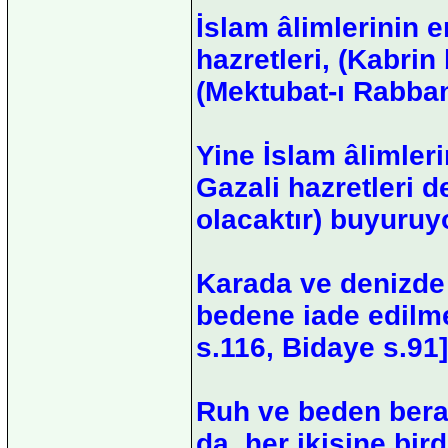
İslam âlimlerinin 
hazretleri, (Kabrin
(Mektubat-ı Rabban
Yine İslam âlimler
Gazali hazretleri d
olacaktır) buyuruyo
Karada ve denizde 
bedene iade edilme
s.116, Bidaye s.91]
Ruh ve beden berab
da, her ikisine bir