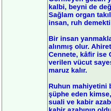
kalbi, beyni de de
Sağlam organ takıl
insan, ruh demekti
Bir insan yanmakla
alınmış olur. Ahire
Cennete, kâfir ise
verilen vücut say
maruz kalır.
Ruhun mahiyetini 
şüphe eden kimse,
suali ve kabir aza
kabir azabının old