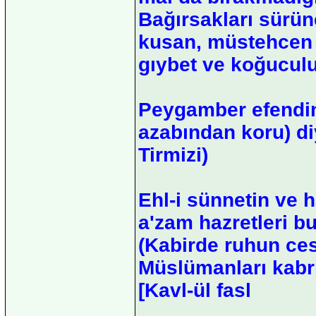
Bağırsakları sürün
kusan, müstehcen 
gıybet ve koğuculuk
Peygamber efendim
azabından koru) di
Tirmizi)
Ehl-i sünnetin ve 
a'zam hazretleri b
(Kabirde ruhun ces
Müslümanları kabri
[Kavl-ül fasl