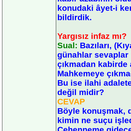
konudaki âyet-i ker
bildirdik.
Yargısız infaz mı?
Sual:
Bazıları, (Kı
günahlar sevaplar
çıkmadan kabirde a
Mahkemeye çıkmad
Bu ise ilahi adalete
değil midir?
CEVAP
Böyle konuşmak, d
kimin ne suçu işle
Cehenneme gideceği