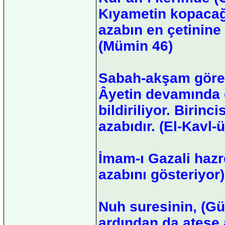
Kıyametin kopacağ
azabın en çetinine
(Mümin 46)
Sabah-akşam görec
Âyetin devamında o
bildiriliyor. Birin
azabıdır. (El-Kavl-ü
İmam-ı Gazali hazre
azabını gösteriyor)
Nuh suresinin, (G
ardından da ateşe a