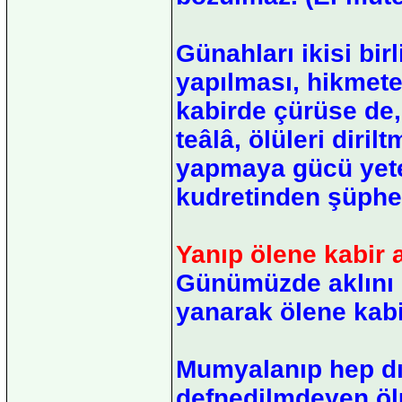
Günahları ikisi birl
yapılması, hikmete
kabirde çürüse de, 
teâlâ, ölüleri diri
yapmaya gücü yeter
kudretinden şüphe 
Yanıp ölene kabir 
Günümüzde aklını d
yanarak ölene kabi
Mumyalanıp hep dı
defnedilmdeyen öl