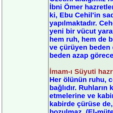
İbni Ömer hazretle
ki, Ebu Cehil'in s
yapılmaktadır. Ce
yeni bir vücut yar
hem ruh, hem de be
ve çürüyen beden d
beden azap görecek
İmam-ı Süyuti hazr
Her ölünün ruhu, c
bağlıdır. Ruhların 
etmelerine ve kabir
kabirde çürüse de,
bozulmaz. (El-müt