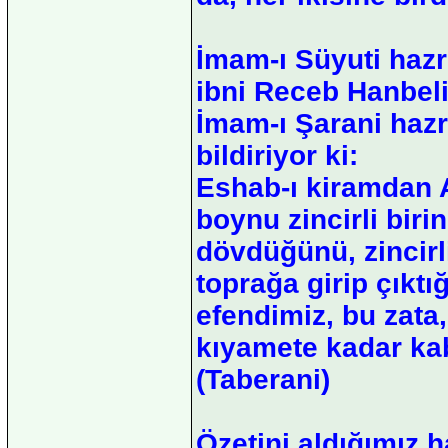
İmam-ı Süyuti hazr
ibni Receb Hanbeli 
İmam-ı Şarani hazr
bildiriyor ki:
Eshab-ı kiramdan A
boynu zincirli biri
dövdüğünü, zincir
toprağa girip çıktı
efendimiz, bu zata
kıyamete kadar ka
(Taberani)
Özetini aldığımız h