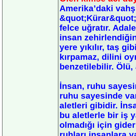
Amerika’daki vahşil
&quot;Kürar&quot; i
felce uğratır. Ada
insan zehirlendiği
yere yıkılır, taş gi
kırpamaz, dilini o
benzetilebilir. Ölü
İnsan, ruhu sayesi
ruhu sayesinde va
aletleri gibidir. İ
bu aletlerle bir iş
olmadığı için gider 
ruhları insanlara 