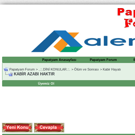
Papatyam Anasayfası
Papatyam Forum
Papatyam Forum
>
..::.DİNİ KONULAR.::.
>
Ölüm ve Sonrası
>
Kabir Hayatı
KABİR AZABI HAKTIR
Üyemiz Ol