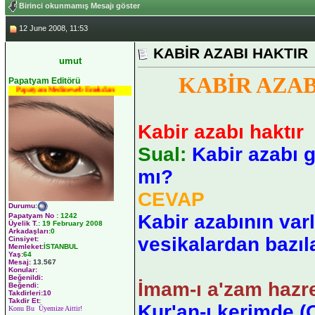
Birinci okunmamış Mesajı göster
12 June 2008, 11:53
KABİR AZABI HAKTIR
umut
KABİR AZAB
Papatyam Editörü
Papatyam Medineweb Emekdarı
Kabir azabı haktır
Sual:
Kabir azabı 
mı?
CEVAP
Durumu
:
Kabir azabının varl
Papatyam No
:
1242
Üyelik T.
:
19 February 2008
Arkadaşları
:0
vesikalardan bazıla
Cinsiyet:
Memleket:
İSTANBUL
Yaş:
64
Mesaj:
13.567
Konular:
Beğenildi:
İmam-ı a'zam hazre
Beğendi:
Takdirleri:10
Takdir Et:
Kur'an-ı kerimde (
Konu Bu Üyemize Aittir!