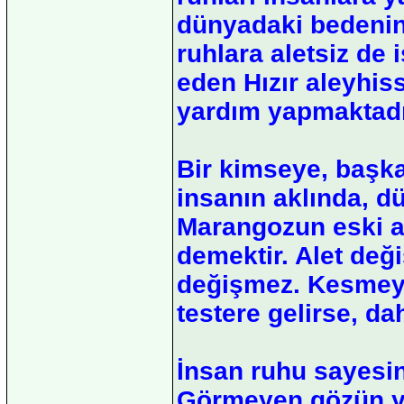
dünyadaki bedeninde
ruhlara aletsiz de 
eden Hızır aleyhis
yardım yapmaktadı
Bir kimseye, başka
insanın aklında, d
Marangozun eski ale
demektir. Alet değ
değişmez. Kesmeyen
testere gelirse, da
İnsan ruhu sayesin
Görmeyen gözün yer