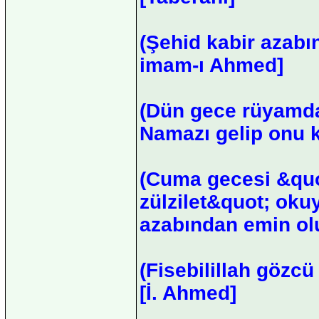
(Şehid kabir azabı
imam-ı Ahmed]
(Dün gece rüyamda
Namazı gelip onu k
(Cuma gecesi &quo
zülzilet&quot; oku
azabından emin olu
(Fisebilillah gözcü
[İ. Ahmed]