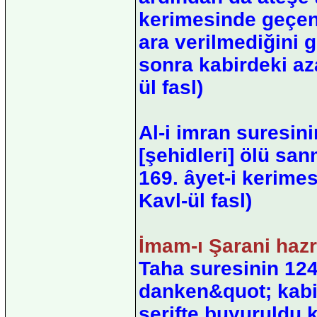
kerimesinde geçen 
ara verilmediğini 
sonra kabirdeki az
ül fasl)
Al-i imran suresini
[şehidleri] ölü san
169. âyet-i kerimesi
Kavl-ül fasl)
İmam-ı Şarani hazr
Taha suresinin 124
danken&quot; kabir
şerifte buyuruldu k