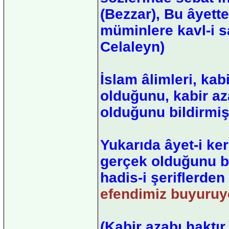
(Bezzar), Bu âyette
müminlere kavl-i sab
Celaleyn)
İslam âlimleri, kab
olduğunu, kabir az
olduğunu bildirmiş
Yukarıda âyet-i ke
gerçek olduğunu bil
hadis-i şeriflerden 
efendimiz buyuruyo
(Kabir azabı haktır.