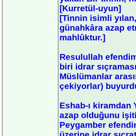
[Kurretül-uyun]
[Tinnin isimli yılan
günahkâra azap etme
mahlûktur.]
Resulullah efendim
biri idrar sıçramas
Müslümanlar arasın
çekiyorlar) buyurd
Eshab-ı kiramdan Ya
azap olduğunu işit
Peygamber efendimi
üzerine idrar sıçra