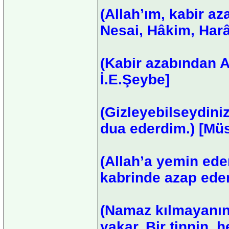
(Allah’ım, kabir a
Nesai, Hâkim, Harâi
(Kabir azabından Al
İ.E.Şeybe]
(Gizleyebilseydiniz
dua ederdim.) [Müs
(Allah’a yemin eder
kabrinde azap eder.
(Namaz kılmayanın
yakar. Bir tinnin, 