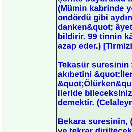
(Mümin kabrinde ye
ondördü gibi aydın
danken&quot; âyeti
bildirir. 99 tinnin
azap eder.) [Tirmizi
Tekasür suresinin 
akıbetini &quot;İl
&quot;Ölürken&quot
ileride bileceksin
demektir. (Celaleyn
Bekara suresinin, (
ve tekrar diriltece