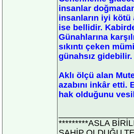
insanlar doğmadan 
insanların iyi kötü
ise bellidir. Kabird
Günahlarına karşıl
sıkıntı çeken mümi
günahsız gidebilir.
Aklı ölçü alan Mute
azabını inkâr etti. 
hak olduğunu vesika
_______________
*********ASLA Bİ
SAHİP OLDUĞU TEK 