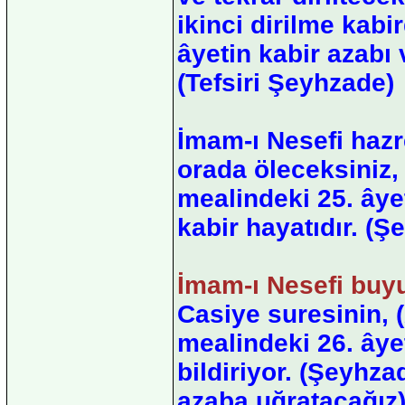
ikinci dirilme kabi
âyetin kabir azabı v
(Tefsiri Şeyhzade)
İmam-ı Nesefi hazre
orada öleceksiniz, 
mealindeki 25. ây
kabir hayatıdır. (Ş
İmam-ı Nesefi buyu
Casiye suresinin, (A
mealindeki 26. âye
bildiriyor. (Şeyhza
azaba uğratacağız)