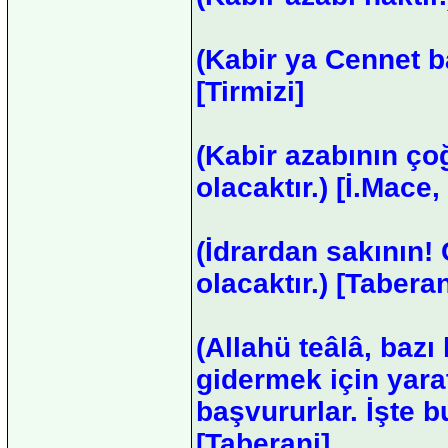
(Kabir ya Cennet 
[Tirmizi]
(Kabir azabının ço
olacaktır.) [İ.Mace
(İdrardan sakının!
olacaktır.) [Taberan
(Allahü teâlâ, bazı 
gidermek için yaratm
başvururlar. İşte b
[Taberani]