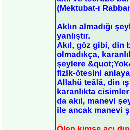
(Mektubat-ı Rabban
Aklın almadığı şey
yanlıştır.
Akıl, göz gibi, din b
olmadıkça, karanlı
şeylere &quot;Yok&
fizik-ötesini anla
Allahü teâlâ, din ı
karanlıkta cisimler
da akıl, manevi şey
ile ancak manevi şe
Ölen kimse acı du