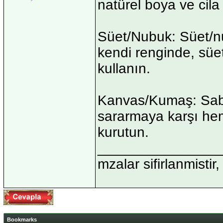
natürel boya ve cila 
Süet/Nubuk: Süet/nu
kendi renginde, süet
kullanın.
Kanvas/Kumaş: Sabun
sararmaya karşı hem
kurutun.
_______________
mzalar sifirlanmistir,
Bookmarks