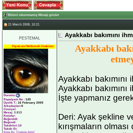
Birinci okunmamış Mesajı göster
21 March 2008, 10:21
Ayakkabı bakımını ihm
PESTEMAL
Ayakkabı bak
Papatyam Medineweb Emekdarı
etme
Ayakkabı bakımını 
Ayakkabı bakımını i
İşte yapmanız gerek
Durumu
:
Papatyam No
:
145
Üyelik T.
:
16 February 2005
Arkadaşları
:0
Cinsiyet:
Mesaj:
3.815
Deri: Ayak şekline 
Konular:
Beğenildi:
Beğendi:
kırışmaların olması
Takdirleri:10
Takdir Et:
Konu Bu Üyemize Aittir!