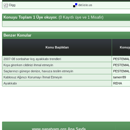
Digg
del.icio.us
Konuyu Toplam 1 Üye okuyor.
(0 Kayıtlı üye ve 1 Misafir)
Benzer Konular
Konu Başlıkları
Konuy
2007-08 sonbahar-kış ayakkabı trendleri
PESTEMAL
Kışa girerken cildinizi ihmal etmeyin
PESTEMAL
Saçlarınızı güneşe denize, havuza teslim etmeyin
PESTEMAL
Kablosuz Ağınızı Korumayı İhmal Etmeyin
tamerr89
Ayakkabı
REHA
www.papatyam.org Ana Sayfa