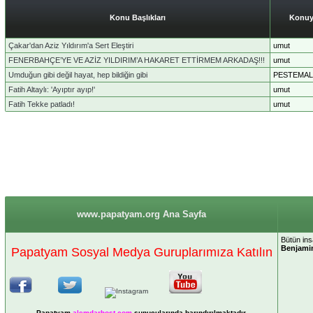
Konu Başlıkları
Konuy
Çakar'dan Aziz Yıldırım'a Sert Eleştiri
umut
FENERBAHÇE’YE VE AZİZ YILDIRIM’A HAKARET ETTİRMEM ARKADAŞ!!!
umut
Umduğun gibi değil hayat, hep bildiğin gibi
PESTEMAL
Fatih Altaylı: 'Ayıptır ayıp!'
umut
Fatih Tekke patladı!
umut
www.papatyam.org Ana Sayfa
Bütün insa
Benjamin
Papatyam Sosyal Medya Guruplarımıza Katılın
Papatyam
alemdarhost
.com
sunucularında barındırılmaktadır.