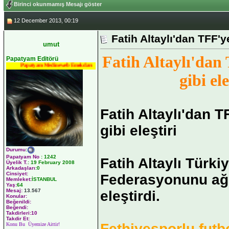
Birinci okunmamış Mesajı göster
12 December 2013, 00:19
Fatih Altaylı'dan TFF'ye
umut
Fatih Altaylı'dan
Papatyam Editörü
Papatyam Medineweb Emekdarı
gibi ele
Fatih Altaylı'dan T
gibi eleştiri
Durumu
:
Papatyam No
:
1242
Fatih Altaylı Türki
Üyelik T.
:
19 February 2008
Arkadaşları
:0
Cinsiyet:
Federasyonunu ağı
Memleket:
İSTANBUL
Yaş:
64
Mesaj:
13.567
eleştirdi.
Konular:
Beğenildi:
Beğendi:
Takdirleri:10
Takdir Et:
Fethiyesporlu fut
Konu Bu Üyemize Aittir!