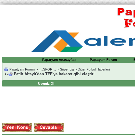
Papatyam Anasayfası
Papatyam Forum
Papatyam Forum
>
..::.SPOR.::.
>
Süper Lig
>
Diğer Futbol Haberleri
Fatih Altaylı'dan TFF'ye hakaret gibi eleştiri
Üyemiz Ol