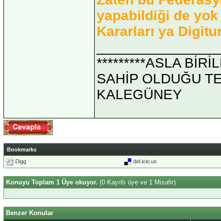
yapabildiği de yok b
Kararları ya Digitur
_______________
*********ASLA Bİ
SAHİP OLDUĞU TEK 
KALEGÜNEY
Bookmarks
Digg
del.icio.us
Konuyu Toplam 1 Üye okuyor.
(0 Kayıtlı üye ve 1 Misafir)
Benzer Konular