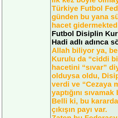
Türkiye Futbol Fede
günden bu yana sür
hacet gidermektedi
Futbol Disiplin Ku
Hadi adlı adınca sö
Allah biliyor ya, b
Kurulu da “ciddi b
hacetini “sıvar” d
olduysa oldu, Disip
verdi ve “Cezaya 
yaptığını sıvamak 
Belli ki, bu karard
çıkışın payı var.
Zaten bu Federasy