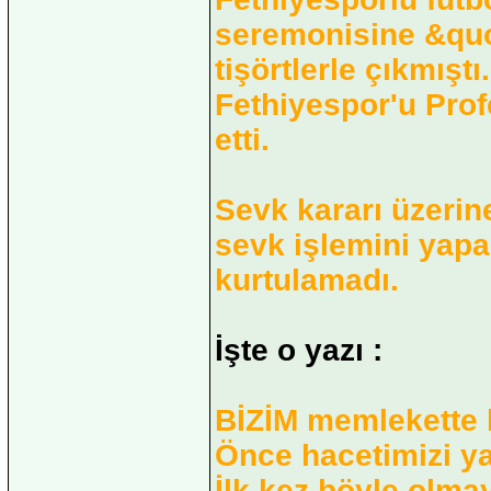
seremonisine &quo
tişörtlerle çıkmıştı
Fethiyespor'u Prof
etti.
Sevk kararı üzerin
sevk işlemini yapa
kurtulamadı.
İşte o yazı :
BİZİM memlekette b
Önce hacetimizi ya
İlk kez böyle olma