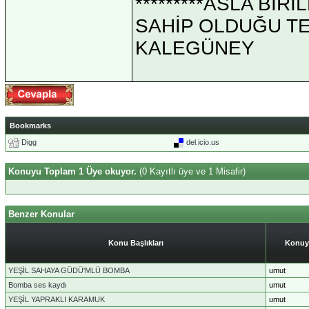
*********ASLA Bİ
SAHİP OLDUĞU TEK 
KALEGÜNEY
Bookmarks
Digg
del.icio.us
Konuyu Toplam 1 Üye okuyor.
(0 Kayıtlı üye ve 1 Misafir)
Benzer Konular
Konu Başlıkları
Konuy
YEŞİL SAHAYA GÜDÜ'MLÜ BOMBA
umut
Bomba ses kaydı
umut
YEŞİL YAPRAKLI KARAMUK
umut