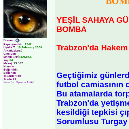
BOM
YEŞİL SAHAYA G
BOMBA
Durumu
:
Papatyam No
:
1242
Trabzon'da Hakem 
Üyelik T.
:
19 February 2008
Arkadaşları
:0
Cinsiyet:
Memleket:
İSTANBUL
Yaş:
64
Mesaj:
13.567
Konular:
Beğenildi:
Geçtiğimiz günler
Beğendi:
Takdirleri:10
Takdir Et:
futbol camiasının d
Konu Bu Üyemize Aittir!
Bu atamalarda torp
Trabzon'da yetişm
kesildiği tepkisi 
Sorumlusu Turgay 