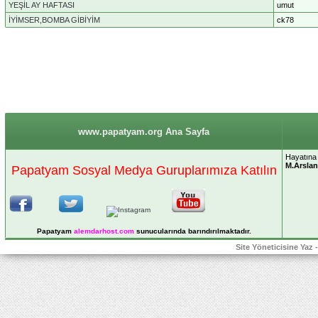
YEŞİL AY HAFTASI
umut
İYİMSER,BOMBA GİBİYİM
ck78
www.papatyam.org Ana Sayfa
Hayatına 
M.Arslan
Papatyam Sosyal Medya Guruplarımıza Katılın
Papatyam
alemdarhost
.com
sunucularında barındırılmaktadır.
Site Yöneticisine Yaz