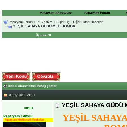
Papatyam Anasayfası
Papatyam Forum
Papatyam Forum
>
..::.SPOR.::.
>
Süper Lig
>
Diğer Futbol Haberleri
YEŞİL SAHAYA GÜDÜ'MLÜ BOMBA
Üyemiz Ol
Birinci okunmamış Mesajı göster
08 July 2013, 21:19
YEŞİL SAHAYA GÜDÜ
umut
YEŞİL SAHAY
Papatyam Editörü
Papatyam Medineweb Emekdarı