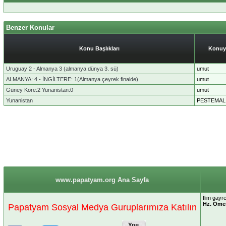
Benzer Konular
Konu Başlıkları
Konuy
Uruguay 2 - Almanya 3‎ (almanya dünya 3. sü)
umut
ALMANYA: 4 - İNGİLTERE: 1(Almanya çeyrek finalde)
umut
Güney Kore:2 Yunanistan:0‎
umut
Yunanistan
PESTEMAL
www.papatyam.org Ana Sayfa
İlim gayr
Hz. Öme
Papatyam Sosyal Medya Guruplarımıza Katılın