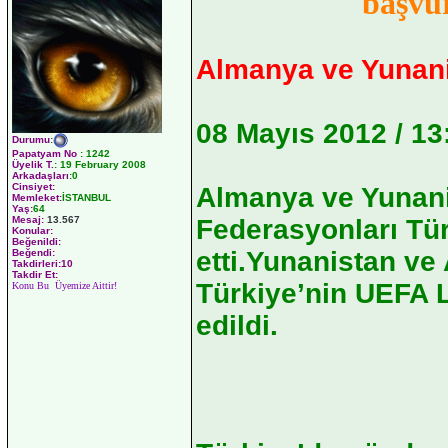
başvu
Almanya ve Yunan
08 Mayıs 2012 / 13
Durumu
:
Papatyam No
:
1242
Üyelik T.
:
19 February 2008
Arkadaşları
:0
Cinsiyet:
Almanya ve Yunani
Memleket:
İSTANBUL
Yaş:
64
Mesaj:
13.567
Federasyonları Tür
Konular:
Beğenildi:
etti.Yunanistan ve
Beğendi:
Takdirleri:10
Takdir Et:
Türkiye’nin UEFA Li
Konu Bu Üyemize Aittir!
edildi.