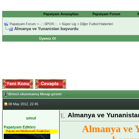
Papatyam Anasayfası
Papatyam Forum
Papatyam Forum
>
..::.SPOR.::.
>
Süper Lig
>
Diğer Futbol Haberleri
Almanya ve Yunanistan başvurdu
Üyemiz Ol
Birinci okunmamış Mesajı göster
08 May 2012, 22:45
Almanya ve Yunanista
umut
Almanya ve 
Papatyam Editörü
Papatyam Medineweb Emekdarı