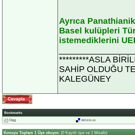
Ayrıca Panathiani
Basel kulüpleri Tü
istemediklerini UEF
_______________
*********ASLA Bİ
SAHİP OLDUĞU TEK 
KALEGÜNEY
Bookmarks
Digg
del.icio.us
Konuyu Toplam 1 Üye okuyor.
(0 Kayıtlı üye ve 1 Misafir)