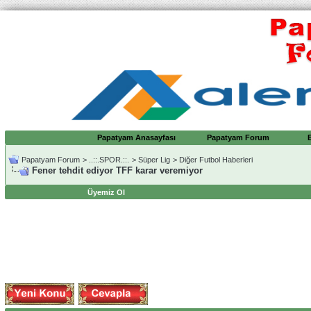
Papatyam Anasayfası
Papatyam Forum
Papatyam Forum
>
..::.SPOR.::.
>
Süper Lig
>
Diğer Futbol Haberleri
Fener tehdit ediyor TFF karar veremiyor
Üyemiz Ol