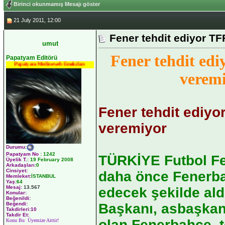
Birinci okunmamış Mesajı göster
21 July 2011, 12:00
Fener tehdit ediyor TF
umut
Fener tehdit ed
Papatyam Editörü
Papatyam Medineweb Emekdarı
verem
Fener tehdit ediyo
veremiyor
Durumu
:
Papatyam No
:
1242
TÜRKİYE Futbol F
Üyelik T.
:
19 February 2008
Arkadaşları
:0
Cinsiyet:
daha önce Fenerba
Memleket:
İSTANBUL
Yaş:
64
Mesaj:
13.567
edecek şekilde ald
Konular:
Beğenildi:
Başkanı, asbaşkanı
Beğendi:
Takdirleri:10
Takdir Et:
olan Fenerbahçe,
Konu Bu Üyemize Aittir!