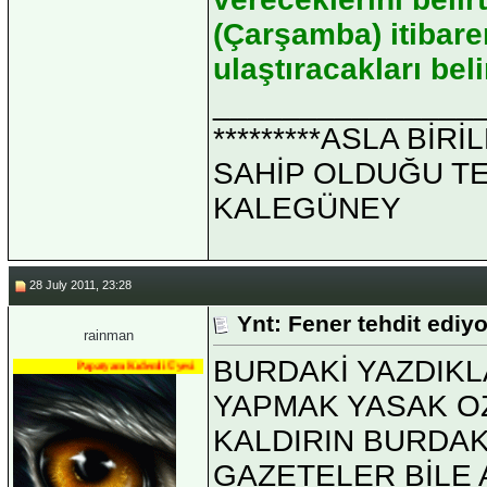
(Çarşamba) itibaren
ulaştıracakları belir
_______________
*********ASLA Bİ
SAHİP OLDUĞU TEK 
KALEGÜNEY
28 July 2011, 23:28
Ynt: Fener tehdit ediy
rainman
BURDAKİ YAZDIK
Papatyam Kıdemli Üyesi
YAPMAK YASAK O
KALDIRIN BURDAK
GAZETELER BİLE 