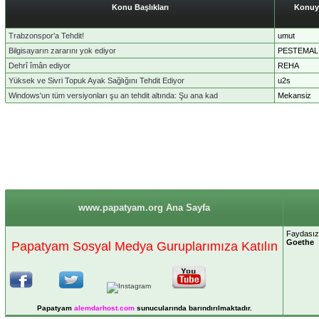
Konu Başlıkları
Konuy
Trabzonspor'a Tehdit!
umut
Bilgisayarın zararını yok ediyor
PESTEMAL
Dehrî îmân ediyor
REHA
Yüksek ve Sivri Topuk Ayak Sağlığını Tehdit Ediyor
u2s
Windows'un tüm versiyonları şu an tehdit altında: Şu ana kad
Mekansiz
www.papatyam.org Ana Sayfa
Faydasız 
Goethe
Papatyam Sosyal Medya Guruplarımıza Katılın
Papatyam
alemdarhost
.com
sunucularında barındırılmaktadır.