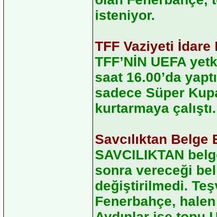
isteniyor.
TFF Vaziyeti İdare 
TFF’NİN UEFA yetki
saat 16.00’da yaptı
sadece Süper Kupa
kurtarmaya çalıştı.
Savcılıktan Belge 
SAVCILIKTAN belge
sonra vereceği beli
değiştirilmedi. Te
Fenerbahçe, halen
Aydınlar ise topu U