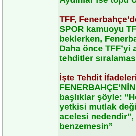
TFF, Fenerbahçe’d
SPOR kamuoyu TFF’
beklerken, Fenerba
Daha önce TFF’yi 
tehditler sıralama
İşte Tehdit İfadeleri
FENERBAHÇE’NİN te
başlıklar şöyle: “H
yetkisi mutlak değ
acelesi nedendir”
benzemesin”