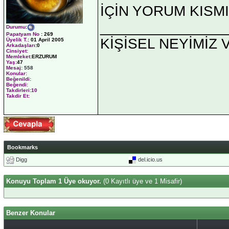
İÇİN YORUM KISM
_______________
Durumu
:
Papatyam No
:
269
KİŞİSEL NEYİMİZ 
Üyelik T.
:
01 April 2005
Arkadaşları
:0
Cinsiyet:
Memleket:
ERZURUM
Yaş:
47
Mesaj:
558
Konular:
Beğenildi:
Beğendi:
Takdirleri:10
Takdir Et:
Bookmarks
Digg
del.icio.us
Konuyu Toplam 1 Üye okuyor.
(0 Kayıtlı üye ve 1 Misafir)
Benzer Konular