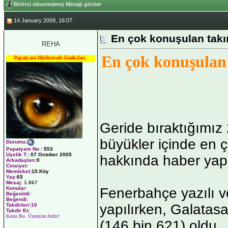
Birinci okunmamış Mesajı göster
14 January 2009, 16:07
En çok konuşulan takı
REHA
En çok konuşulan
Papatyam Medineweb Emekdarı
Geride bıraktığımız
büyükler içinde en 
Durumu
:
Papatyam No
:
553
Üyelik T.
:
07 October 2005
hakkında haber yapı
Arkadaşları
:0
Cinsiyet:
Memleket:
10.Köy
Yaş:
65
Mesaj:
1.867
Fenerbahçe yazılı v
Konular:
Beğenildi:
Beğendi:
yapılırken, Galatasa
Takdirleri:10
Takdir Et:
Konu Bu Üyemize Aittir!
(146 bin 621) oldu.