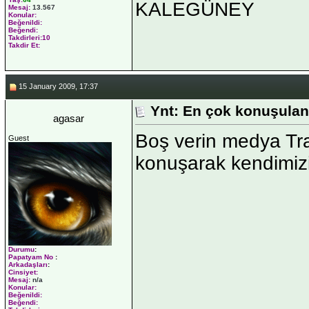
KALEGÜNEY
Mesaj:
13.567
Konular:
Beğenildi:
Beğendi:
Takdirleri:10
Takdir Et:
15 January 2009, 17:37
Ynt: En çok konuşulan
agasar
Boş verin medya Tr
Guest
konuşarak kendimizi
Durumu
:
Papatyam No
:
Arkadaşları
:
Cinsiyet:
Mesaj:
n/a
Konular:
Beğenildi:
Beğendi: