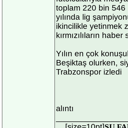
toplam 220 bin 546 
yılında lig şampiyo
ikincilikle yetinmek 
kırmızılıların haber 
Yılın en çok konuşu
Beşiktaş olurken, si
Trabzonspor izledi
alıntı
_______________
[size=10pt]
ŞU FA