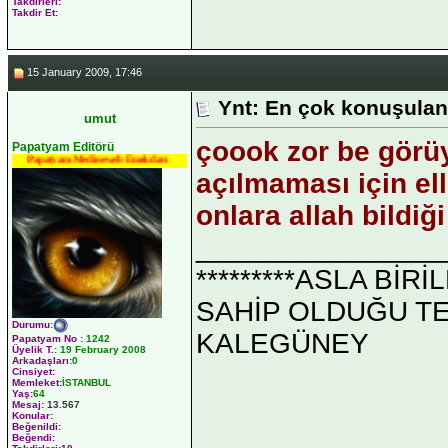
Takdirleri:
Takdir Et:
15 January 2009, 17:46
Ynt: En çok konuşulan
umut
çoook zor be görüy
Papatyam Editörü
Papatyam Medineweb Emekdarı
açılmaması için el
onlara allah bildiğ
_______________
*********ASLA Bİ
SAHİP OLDUĞU TEK 
Durumu
:
KALEGÜNEY
Papatyam No
:
1242
Üyelik T.
:
19 February 2008
Arkadaşları
:0
Cinsiyet:
Memleket:
İSTANBUL
Yaş:
64
Mesaj:
13.567
Konular:
Beğenildi:
Beğendi: