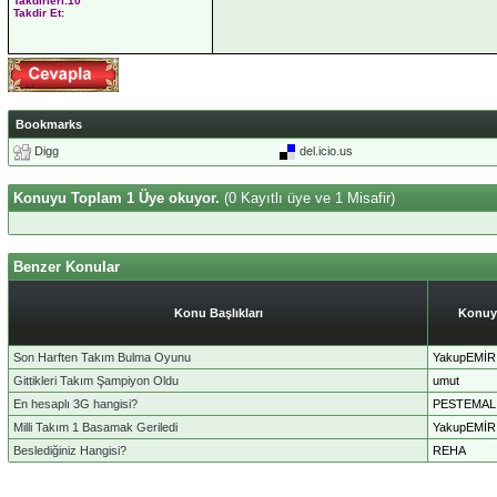
Takdirleri:10
Takdir Et:
Bookmarks
Digg
del.icio.us
Konuyu Toplam 1 Üye okuyor.
(0 Kayıtlı üye ve 1 Misafir)
Benzer Konular
Konu Başlıkları
Konuy
Son Harften Takım Bulma Oyunu
YakupEMİR
Gittikleri Takım Şampiyon Oldu
umut
En hesaplı 3G hangisi?
PESTEMAL
Milli Takım 1 Basamak Geriledi
YakupEMİR
Beslediğiniz Hangisi?
REHA