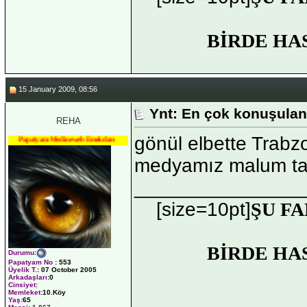
BİRDE HA
15 January 2009, 08:56
Ynt: En çok konuşulan
REHA
gönül elbette Trab
Papatyam Medineweb Emekdarı
medyamız malum tar
_______________
[size=10pt]
ŞU FA
BİRDE HA
Durumu
:
Papatyam No
:
553
Üyelik T.
:
07 October 2005
Arkadaşları
:0
Cinsiyet:
Memleket:
10.Köy
Yaş:
65