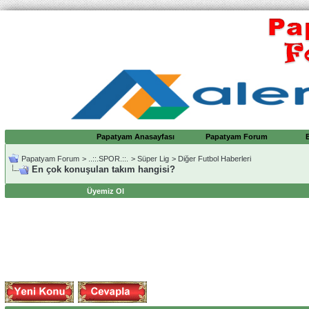
Papatyam Anasayfası
Papatyam Forum
Papatyam Forum
>
..::.SPOR.::.
>
Süper Lig
>
Diğer Futbol Haberleri
En çok konuşulan takım hangisi?
Üyemiz Ol