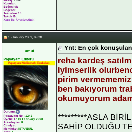
Mesaj:
1.867
Konular:
Beğenildi:
Beğendi:
Takdirleri:10
Takdir Et:
Konu Bu Üyemize Aittir!
15 January 2009, 09:28
Ynt: En çok konuşulan
umut
reha kardeş satıl
Papatyam Editörü
Papatyam Medineweb Emekdarı
iyimserlik olurben
pirim vermememiz
ben bakıyorum tra
okumuyorum adam ik
_______________
Durumu
:
*********ASLA Bİ
Papatyam No
:
1242
Üyelik T.
:
19 February 2008
Arkadaşları
:0
SAHİP OLDUĞU TEK 
Cinsiyet:
Memleket:
İSTANBUL
Yaş:
64