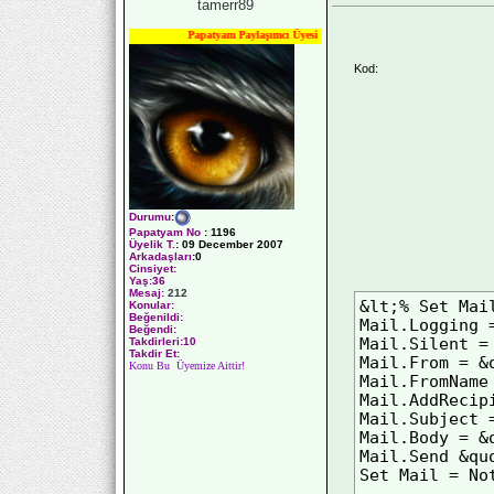
tamerr89
Papatyam Paylaşımcı Üyesi
Kod:
Durumu
:
Papatyam No
:
1196
Üyelik T.
:
09 December 2007
Arkadaşları
:0
Cinsiyet:
Yaş:
36
Mesaj:
212
&lt;% Set Mai
Konular:
Beğenildi:
Mail.Logging =
Beğendi:
Mail.Silent = 
Takdirleri:10
Takdir Et:
Mail.From = &
Konu Bu Üyemize Aittir!
Mail.FromName
Mail.AddRecip
Mail.Subject 
Mail.Body = &
Mail.Send &qu
Set Mail = No