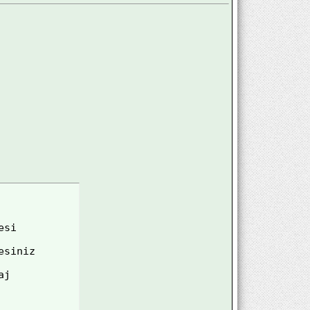
si

siniz

j
