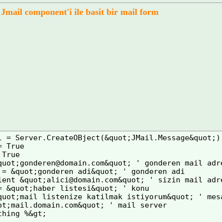
Jmail component'i ile basit bir mail form
l = Server.CreateOBject(&quot;JMail.Message&quot;)

 True

True

quot;
gonderen@domain.com
&quot; ' gonderen mail adre
 = &quot;gonderen adi&quot; ' gonderen adi

ient &quot;
alici@domain.com
&quot; ' sizin mail adre
= &quot;haber listesi&quot; ' konu

quot;mail listenize katilmak istiyorum&quot; ' mesa
ot;mail.domain.com&quot; ' mail server

thing %&gt;