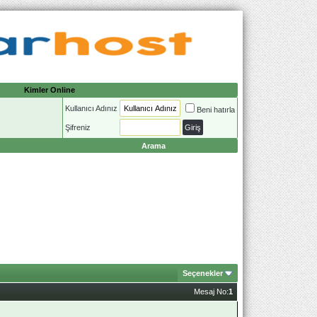
Kimler Online
Kullanıcı Adınız
Beni hatırla
Şifreniz
Arama
Seçenekler
Mesaj No:
1