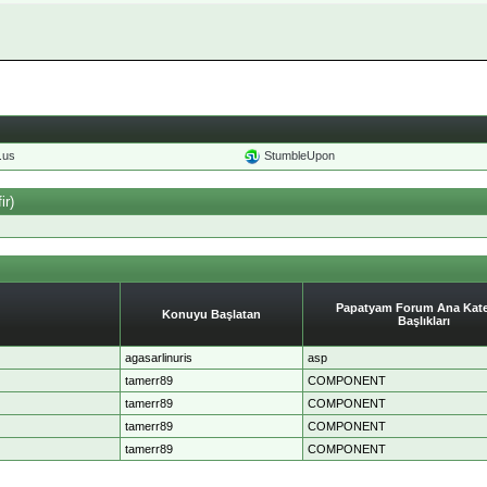
o.us
StumbleUpon
ir)
Papatyam Forum Ana Kate
Konuyu Başlatan
Başlıkları
agasarlinuris
asp
tamerr89
COMPONENT
tamerr89
COMPONENT
tamerr89
COMPONENT
tamerr89
COMPONENT