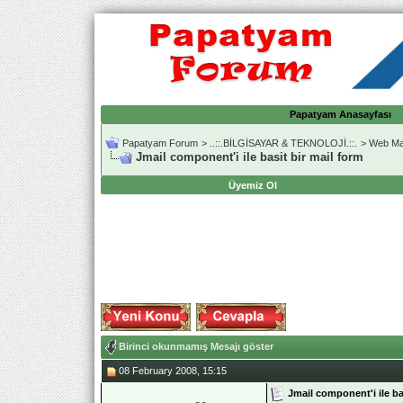
Papatyam Anasayfası
Papatyam Forum
>
..::.BİLGİSAYAR & TEKNOLOJİ.::.
>
Web Mas
Jmail component'i ile basit bir mail form
Üyemiz Ol
Birinci okunmamış Mesajı göster
08 February 2008, 15:15
Jmail component'i ile ba