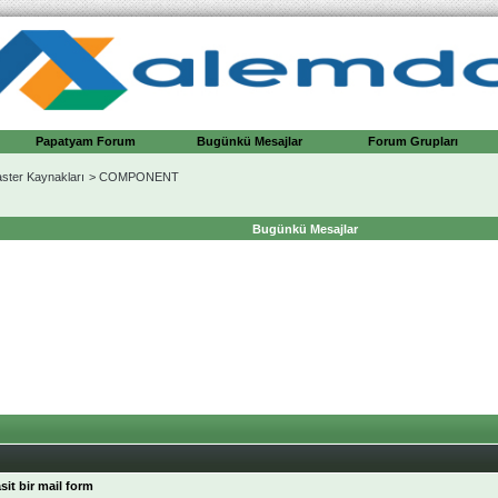
Papatyam Forum
Bugünkü Mesajlar
Forum Grupları
ter Kaynakları
>
COMPONENT
Bugünkü Mesajlar
sit bir mail form