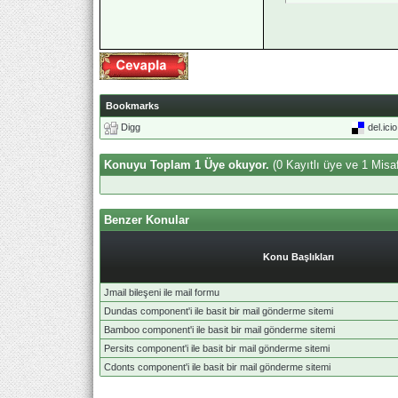
Bookmarks
Digg
del.ici
Konuyu Toplam 1 Üye okuyor.
(0 Kayıtlı üye ve 1 Misaf
Benzer Konular
Konu Başlıkları
Jmail bileşeni ile mail formu
Dundas component'i ile basit bir mail gönderme sitemi
Bamboo component'i ile basit bir mail gönderme sitemi
Persits component'i ile basit bir mail gönderme sitemi
Cdonts component'i ile basit bir mail gönderme sitemi