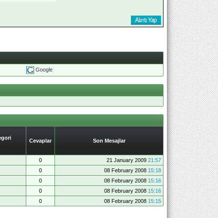
Google
gori
Cevaplar
Son Mesajlar
0
21 January 2009
21:57
0
08 February 2008
15:18
0
08 February 2008
15:16
0
08 February 2008
15:16
0
08 February 2008
15:15