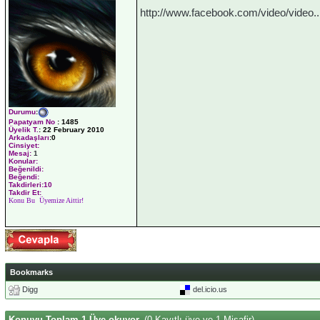
http://www.facebook.com/video/video.
Durumu
:
Papatyam No
:
1485
Üyelik T.
:
22 February 2010
Arkadaşları
:0
Cinsiyet:
Mesaj:
1
Konular:
Beğenildi:
Beğendi:
Takdirleri:10
Takdir Et:
Konu Bu Üyemize Aittir!
Bookmarks
Digg
del.icio.us
Konuyu Toplam 1 Üye okuyor.
(0 Kayıtlı üye ve 1 Misafir)