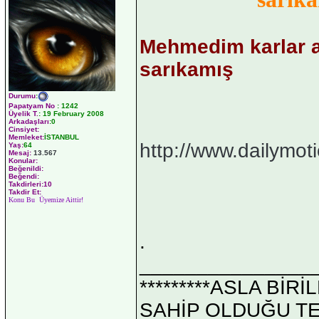
Mehmedim karlar a
sarıkamış
Durumu
:
Papatyam No
:
1242
Üyelik T.
:
19 February 2008
Arkadaşları
:0
Cinsiyet:
Memleket:
İSTANBUL
http://www.dailymo
Yaş:
64
Mesaj:
13.567
Konular:
Beğenildi:
Beğendi:
Takdirleri:10
Takdir Et:
Konu Bu Üyemize Aittir!
.
_______________
*********ASLA Bİ
SAHİP OLDUĞU TEK 