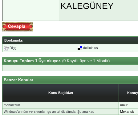
KALEGÜNEY
Bookmarks
Digg
del.icio.us
Konuyu Toplam 1 Üye okuyor.
(0 Kayıtlı üye ve 1 Misafir)
Benzer Konular
Konu Başlıkları
Konuy
mehmedim
umut
Windows'un tüm versiyonları şu an tehdit altında: Şu ana kad
Mekansiz