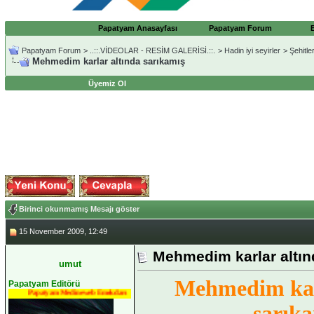
Papatyam Anasayfası
Papatyam Forum
Papatyam Forum
>
..::.VİDEOLAR - RESİM GALERİSİ.::.
>
Hadin iyi seyirler
>
Şehitle
Mehmedim karlar altında sarıkamış
Üyemiz Ol
Birinci okunmamış Mesajı göster
15 November 2009, 12:49
Mehmedim karlar altın
umut
Mehmedim kar
Papatyam Editörü
Papatyam Medineweb Emekdarı
sarık