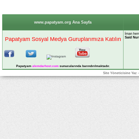
www.papatyam.org Ana Sayfa
İman hem 
Said Nur
Papatyam Sosyal Medya Guruplarımıza Katılın
Papatyam
alemdarhost
.com
sunucularında barındırılmaktadır.
Site Yöneticisine Yaz