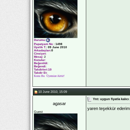
Durumu
:
Papatyam No
:
1498
Üyelik T.
:
09 June 2010
Arkadaşları
:0
Cinsiyet:
Mesaj:
2
Konular:
Beğenildi:
Beğendi:
Takdirleri:10
Takdir Et:
Konu Bu Üyemize Aittir!
10 June 2010, 15:09
Ynt: uygun fiyatla kalıcı
agasar
yaren teşekkür ederim 
Guest