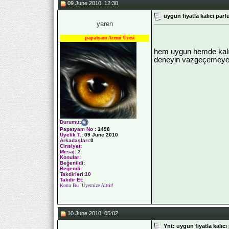
09 June 2010, 12:30
uygun fiyatla kalıcı parf
yaren
papatyam Acemi Üyesi
hem uygun hemde kalıc
deneyin vazgeçemeyecek
Durumu
:
Papatyam No
:
1498
Üyelik T.
:
09 June 2010
Arkadaşları
:0
Cinsiyet:
Mesaj:
2
Konular:
Beğenildi:
Beğendi:
Takdirleri:10
Takdir Et:
Konu Bu Üyemize Aittir!
10 June 2010, 05:02
Ynt: uygun fiyatla kalıcı