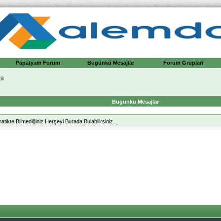
Papatyam Forum
Bugünkü Mesajlar
Forum Grupları
ik
Bugünkü Mesajlar
kte Bilmediğiniz Herşeyi Burada Bulabilirsiniz...