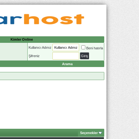
Kimler Online
Kullanıcı Adınız
Beni hatırla
Şifreniz
Arama
Seçenekler