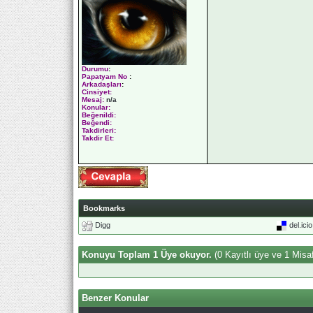
Durumu
:
Papatyam No
:
Arkadaşları
:
Cinsiyet:
Mesaj:
n/a
Konular:
Beğenildi:
Beğendi:
Takdirleri:
Takdir Et:
Bookmarks
Digg
del.ici
Konuyu Toplam 1 Üye okuyor.
(0 Kayıtlı üye ve 1 Misaf
Benzer Konular