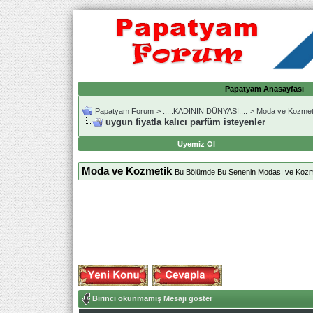
Papatyam Anasayfası
Papatyam Forum
>
..::.KADININ DÜNYASI.::.
>
Moda ve Kozmet
uygun fiyatla kalıcı parfüm isteyenler
Üyemiz Ol
Moda ve Kozmetik
Bu Bölümde Bu Senenin Modası ve Kozmati
Birinci okunmamış Mesajı göster