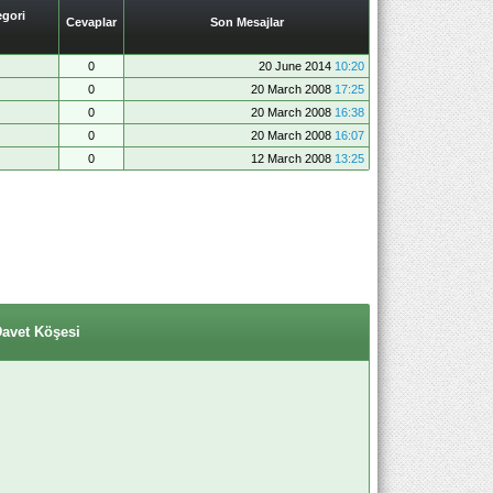
gori
Cevaplar
Son Mesajlar
0
20 June 2014
10:20
0
20 March 2008
17:25
0
20 March 2008
16:38
0
20 March 2008
16:07
0
12 March 2008
13:25
Davet Köşesi