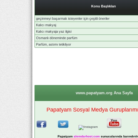
Konu Başlıkları
geçinmeyi başarmak isteyenler için çeşitli öneriler
Kalıcı makyaj
Kalıcı makyaja yaz ilgisi
Osmanlı döneminde parfüm
Parfüm, astımı tetikliyor
www.papatyam.org Ana Sayfa
Papatyam Sosyal Medya Guruplarımız
Papatyam
alemdarhost
.com
sunucularında barındırıl