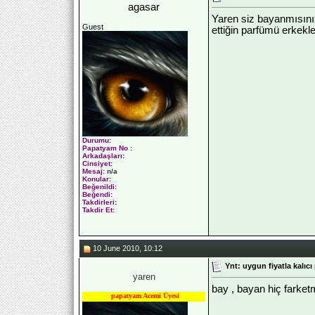
agasar
Yaren siz bayanmısınız
Guest
ettiğin parfümü erkekl
Durumu
:
Papatyam No
:
Arkadaşları
:
Cinsiyet:
Mesaj:
n/a
Konular:
Beğenildi:
Beğendi:
Takdirleri:
Takdir Et:
10 June 2010, 10:12
Ynt: uygun fiyatla kalıcı
yaren
bay , bayan hiç farketm
papatyam Acemi Üyesi