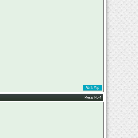
Mesaj No:
4