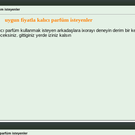
üm isteyenler
uygun fiyatla kalıcı parfüm isteyenler
ı parfüm kullanmak isteyen arkadaşlara ixorayı deneyin derim bir k
siniz. gittiginiz yerde iziniz kalsın
 parfüm isteyenler