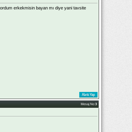
sordum erkekmisin bayan mı diye yani tavsite
Mesaj No:
3