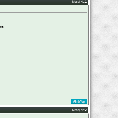
Mesaj No:
1
ere
Mesaj No:
2