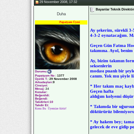
29 November 2008, 17:32
Bayanlar Teknik Direktö
Duha
Papatyam Üyesi
Ay şekerim, sürekli 3-5
4-3-2 oynatacağım. Ma
Geçen Gün Fatma Hocan
takımına. Ayol, benim
Ay, bizim takımın for
seksenlerin
modası puanlı bir şeyl
Durumu
:
canım. Yok mu şöyle li
Papatyam No
:
1377
Üyelik T.
:
29 November 2008
Arkadaşları
:0
* Her takım maç kaybe
Cinsiyet:
Mesaj:
24
Geçen hafta
Konular:
Beğenildi:
aldığım kolyemi düşür
Beğendi:
Takdirleri:10
Takdir Et:
* Takımda bir uğursuz
Konu Bu Üyemize Aittir!
döktürürüz bilemiyoru
* Ay hakem bey; tama
gelecek de eve gidip 