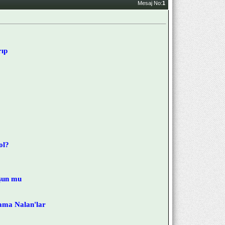
Mesaj No:
1
rıp
ol?
rşun mu
ama Nalan'lar