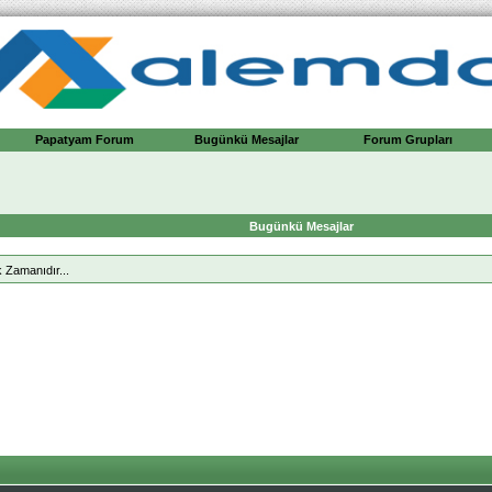
Papatyam Forum
Bugünkü Mesajlar
Forum Grupları
Bugünkü Mesajlar
 Zamanıdır...