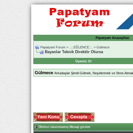
Papatyam Anasayfası
Papatyam Forum
>
..::.EĞLENCE.::.
>
Gülmece
Bayanlar Teknik Direktör Olursa
Üyemiz Ol
Gülmece
Arkadaşlar Şimdi Gülmek, Neşelenmek ve Stres Atmak
Birinci okunmamış Mesajı göster