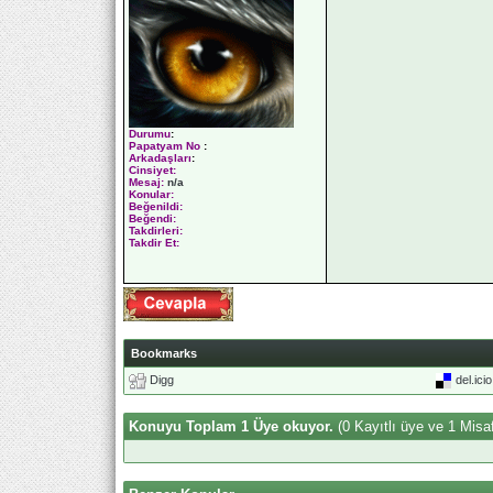
Durumu
:
Papatyam No
:
Arkadaşları
:
Cinsiyet:
Mesaj:
n/a
Konular:
Beğenildi:
Beğendi:
Takdirleri:
Takdir Et:
Bookmarks
Digg
del.ici
Konuyu Toplam 1 Üye okuyor.
(0 Kayıtlı üye ve 1 Misaf