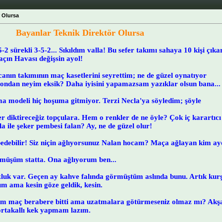
r Olursa
Bayanlar Teknik Direktör Olursa
-2 sürekli 3-5-2... Sıkıldım valla! Bu sefer takımı sahaya 10 kişi çıka
çın Havası değişsin ayol!
ın takımının maç kasetlerini seyrettim; ne de güzel oynatıyor
 ondan neyim eksik? Daha iyisini yapamazsam yazıklar olsun bana...
ma modeli hiç hoşuma gitmiyor. Terzi Necla'ya söyledim; şöyle
er diktireceğiz topçulara. Hem o renkler de ne öyle? Çok iç karartıcı
la ile şeker pembesi falan? Ay, ne de güzel olur!
debilir! Siz niçin ağlıyorsunuz Nalan hocam? Maça ağlayan kim ay
müşüm statta. Ona ağlıyorum ben...
luk var. Geçen ay kahve falında görmüştüm aslında bunu. Artık ku
m ama kesin göze geldik, kesin.
m maç berabere bitti ama uzatmalara götürmeseniz olmaz mı? Akş
portakallı kek yapmam lazım.