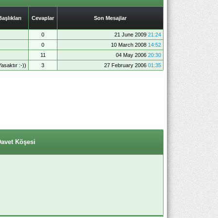
şlıkları
Cevaplar
Son Mesajlar
0
21 June 2009
21:24
0
10 March 2008
14:52
11
04 May 2006
20:30
asaktır :-))
3
27 February 2006
01:35
Davet Köşesi