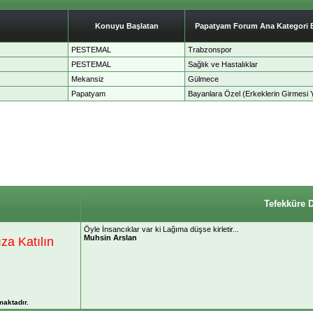
Konuyu Başlatan
Papatyam Forum Ana Kategori Ba
PESTEMAL
Trabzonspor
PESTEMAL
Sağlık ve Hastalıklar
Mekansiz
Gülmece
Papatyam
Bayanlara Özel (Erkeklerin Girmesi Y
Tefekküre 
Öyle İnsancıklar var ki Lağıma düşse kirletir...
Muhsin Arslan
a Katılın
maktadır.