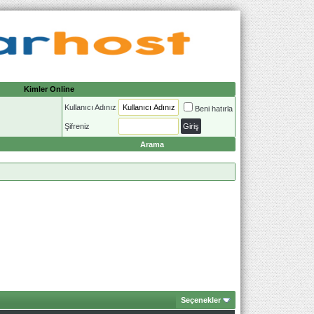
Kimler Online
Kullanıcı Adınız
Beni hatırla
Şifreniz
Arama
Seçenekler