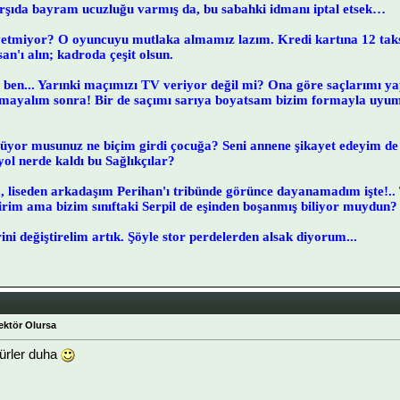
arşıda bayram ucuzluğu varmış da, bu sabahki idmanı iptal etsek…
etmiyor? O oyuncuyu mutlaka almamız lazım. Kredi kartına 12 tak
an'ı alın; kadroda çeşit olsun.
 ben... Yarınki maçımızı TV veriyor değil mi? Ona göre saçlarımı y
olmayalım sonra! Bir de saçımı sarıya boyatsam bizim formayla uyu
yor musunuz ne biçim girdi çocuğa? Seni annene şikayet edeyim de
ol nerde kaldı bu Sağlıkçılar?
 liseden arkadaşım Perihan'ı tribünde görünce dayanamadım işte!.
lirim ama bizim sınıftaki Serpil de eşinden boşanmış biliyor muydun?
rini değiştirelim artık. Şöyle stor perdelerden alsak diyorum...
ektör Olursa
kürler duha