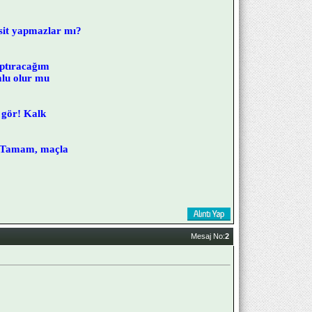
sit yapmazlar mı?
aptıracağım
mlu olur mu
 gör! Kalk
. Tamam, maçla
Mesaj No:
2