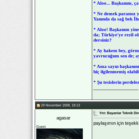
* Aloo... Başkanım, ç
* Ne demek paramız y
Yanında da sağ bek İhs
* Aloo! Başkanım yine
da; Türkiye'ye rezil 
dersiniz?
* Ay hakem bey, görmü
yavrucuğum sen de; ay
* Ama sayın başkanım,
hiç ilgilenmemiş olabi
* Şu tesislerin perdele
__________________
29 November 2008, 18:13
Ynt: Bayanlar Teknik Dir
agasar
paylaşımın için teşek
Guest