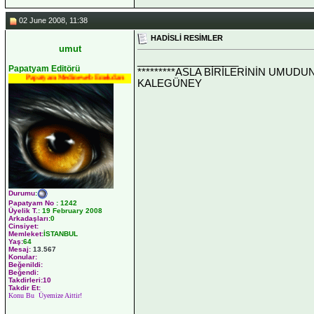
02 June 2008, 11:38
HADİSLİ RESİMLER
umut
__________________
Papatyam Editörü
*********ASLA BİRİLERİNİN UMUDU
Papatyam Medineweb Emekdarı
KALEGÜNEY
Durumu
:
Papatyam No
:
1242
Üyelik T.
:
19 February 2008
Arkadaşları
:0
Cinsiyet:
Memleket:
İSTANBUL
Yaş:
64
Mesaj:
13.567
Konular:
Beğenildi:
Beğendi:
Takdirleri:10
Takdir Et:
Konu Bu Üyemize Aittir!