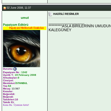
02 June 2008, 11:37
HADİSLİ RESİMLER
umut
__________________
Papatyam Editörü
*********ASLA BİRİLERİNİN UMUDU
Papatyam Medineweb Emekdarı
KALEGÜNEY
Durumu
:
Papatyam No
:
1242
Üyelik T.
:
19 February 2008
Arkadaşları
:0
Cinsiyet:
Memleket:
İSTANBUL
Yaş:
64
Mesaj:
13.567
Konular:
Beğenildi:
Beğendi:
Takdirleri:10
Takdir Et:
Konu Bu Üyemize Aittir!