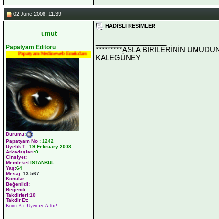
02 June 2008, 11:39
HADİSLİ RESİMLER
umut
__________________
Papatyam Editörü
*********ASLA BİRİLERİNİN UMUDU
Papatyam Medineweb Emekdarı
KALEGÜNEY
Durumu
:
Papatyam No
:
1242
Üyelik T.
:
19 February 2008
Arkadaşları
:0
Cinsiyet:
Memleket:
İSTANBUL
Yaş:
64
Mesaj:
13.567
Konular:
Beğenildi:
Beğendi:
Takdirleri:10
Takdir Et:
Konu Bu Üyemize Aittir!