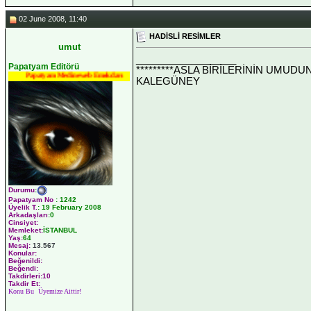
02 June 2008, 11:40
HADİSLİ RESİMLER
umut
__________________
Papatyam Editörü
*********ASLA BİRİLERİNİN UMUDU
Papatyam Medineweb Emekdarı
KALEGÜNEY
Durumu
:
Papatyam No
:
1242
Üyelik T.
:
19 February 2008
Arkadaşları
:0
Cinsiyet:
Memleket:
İSTANBUL
Yaş:
64
Mesaj:
13.567
Konular:
Beğenildi:
Beğendi:
Takdirleri:10
Takdir Et:
Konu Bu Üyemize Aittir!