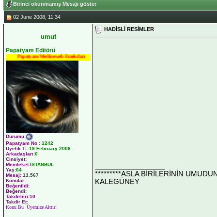
Birinci okunmamış Mesajı göster
02 June 2008, 11:34
HADİSLİ RESİMLER
umut
Papatyam Editörü
Papatyam Medineweb Emekdarı
Durumu
:
Papatyam No
:
1242
Üyelik T.
:
19 February 2008
Arkadaşları
:0
Cinsiyet:
Memleket:
İSTANBUL
__________________
Yaş:
64
*********ASLA BİRİLERİNİN UMUDU
Mesaj:
13.567
KALEGÜNEY
Konular:
Beğenildi:
Beğendi:
Takdirleri:10
Takdir Et:
Konu Bu Üyemize Aittir!