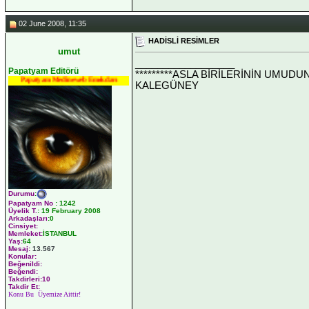
02 June 2008, 11:35
HADİSLİ RESİMLER
umut
__________________
Papatyam Editörü
*********ASLA BİRİLERİNİN UMUDU
Papatyam Medineweb Emekdarı
KALEGÜNEY
Durumu
:
Papatyam No
:
1242
Üyelik T.
:
19 February 2008
Arkadaşları
:0
Cinsiyet:
Memleket:
İSTANBUL
Yaş:
64
Mesaj:
13.567
Konular:
Beğenildi:
Beğendi:
Takdirleri:10
Takdir Et:
Konu Bu Üyemize Aittir!