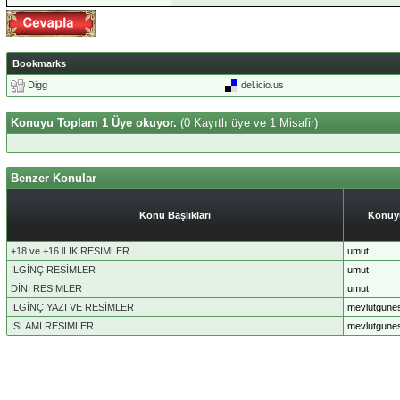
Bookmarks
Digg
del.icio.us
Konuyu Toplam 1 Üye okuyor.
(0 Kayıtlı üye ve 1 Misafir)
Benzer Konular
Konu Başlıkları
Konuyu
+18 ve +16 lLIK RESİMLER
umut
İLGİNÇ RESİMLER
umut
DİNİ RESİMLER
umut
İLGİNÇ YAZI VE RESİMLER
mevlutgune
İSLAMİ RESİMLER
mevlutgune