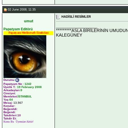
02 June 2008, 11:35
HADİSLİ RESİMLER
umut
__________________
Papatyam Editörü
*********ASLA BİRİLERİNİN UMUDU
Papatyam Medineweb Emekdarı
KALEGÜNEY
Durumu
:
Papatyam No
:
1242
Üyelik T.
:
19 February 2008
Arkadaşları
:0
Cinsiyet:
Memleket:
İSTANBUL
Yaş:
64
Mesaj:
13.567
Konular:
Beğenildi:
Beğendi:
Takdirleri:10
Takdir Et:
Konu Bu Üyemize Aittir!