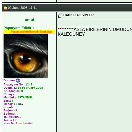
02 June 2008, 11:41
HADİSLİ RESİMLER
umut
__________________
Papatyam Editörü
*********ASLA BİRİLERİNİN UMUDU
Papatyam Medineweb Emekdarı
KALEGÜNEY
Durumu
:
Papatyam No
:
1242
Üyelik T.
:
19 February 2008
Arkadaşları
:0
Cinsiyet:
Memleket:
İSTANBUL
Yaş:
64
Mesaj:
13.567
Konular:
Beğenildi:
Beğendi:
Takdirleri:10
Takdir Et:
Konu Bu Üyemize Aittir!