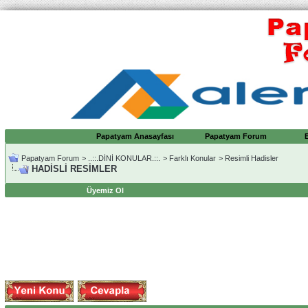
Papatyam Anasayfası
Papatyam Forum
Papatyam Forum
>
..::.DİNİ KONULAR.::.
>
Farklı Konular
>
Resimli Hadisler
HADİSLİ RESİMLER
Üyemiz Ol