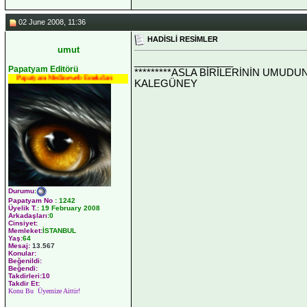
02 June 2008, 11:36
HADİSLİ RESİMLER
umut
__________________
Papatyam Editörü
*********ASLA BİRİLERİNİN UMUDU
Papatyam Medineweb Emekdarı
KALEGÜNEY
Durumu
:
Papatyam No
:
1242
Üyelik T.
:
19 February 2008
Arkadaşları
:0
Cinsiyet:
Memleket:
İSTANBUL
Yaş:
64
Mesaj:
13.567
Konular:
Beğenildi:
Beğendi:
Takdirleri:10
Takdir Et:
Konu Bu Üyemize Aittir!