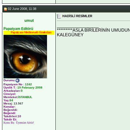
02 June 2008, 11:38
HADİSLİ RESİMLER
umut
__________________
Papatyam Editörü
*********ASLA BİRİLERİNİN UMUDU
Papatyam Medineweb Emekdarı
KALEGÜNEY
Durumu
:
Papatyam No
:
1242
Üyelik T.
:
19 February 2008
Arkadaşları
:0
Cinsiyet:
Memleket:
İSTANBUL
Yaş:
64
Mesaj:
13.567
Konular:
Beğenildi:
Beğendi:
Takdirleri:10
Takdir Et:
Konu Bu Üyemize Aittir!