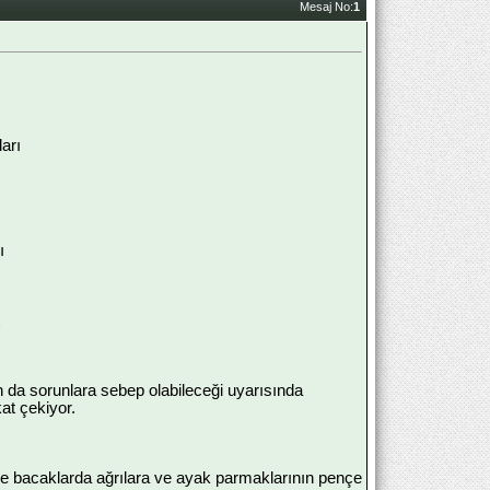
Mesaj No:
1
arı
ı
da sorunlara sebep olabileceği uyarısında
at çekiyor.
 ve bacaklarda ağrılara ve ayak parmaklarının pençe