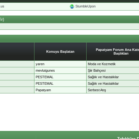
o.us
StumbleUpon
ir)
Papatyam Forum Ana Kate
Konuyu Başlatan
Başlıkları
yaren
Moda ve Kozmetik
mevlutgunes
Şiir Bahçesi
PESTEMAL
Sağlık ve Hastalıklar
PESTEMAL
Sağlık ve Hastalıklar
Papatyam
Serbest Atış
Tefekküre 