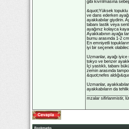
gibi kıvrılmasına sebe
&quot;Yüksek topuklu 
ve dans ederken ayağı 
ayakkabılar giydirin. 
tabanı lastik veya se
ayağınız kolayca kaya
Ayakkabının ayağa tam
burnu arasında 1-2 cm
En emniyetli topukları
iyi bir seçenek olabilece
Uzmanlar, ayağı iyice s
tokyo ve benzer ayakk
İçi yastıklı, tabanı b
zemin arasında tampon 
&quot;nefes aldığı&quot
Uzmanlar, ayakkabıları
ayakkabıların da tehlik
__________________
mzalar sifirlanmistir, l
Bookmarks