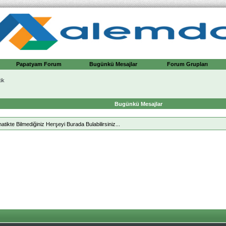
Papatyam Forum
Bugünkü Mesajlar
Forum Grupları
ik
Bugünkü Mesajlar
kte Bilmediğiniz Herşeyi Burada Bulabilirsiniz...