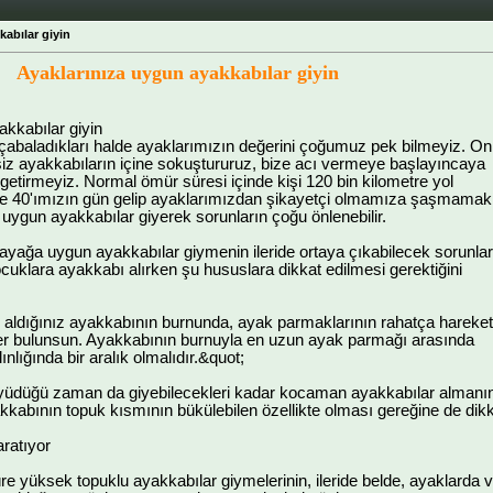
abılar giyin
Ayaklarınıza uygun ayakkabılar giyin
kkabılar giyin
 çabaladıkları halde ayaklarımızın değerini çoğumuz pek bilmeyiz. Onl
 ayakkabıların içine sokuştururuz, bize acı vermeye başlayıncaya
 getirmeyiz. Normal ömür süresi içinde kişi 120 bin kilometre yol
e 40'ımızın gün gelip ayaklarımızdan şikayetçi olmamıza şaşmamak
 uygun ayakkabılar giyerek sorunların çoğu önlenebilir.
yağa uygun ayakkabılar giymenin ileride ortaya çıkabilecek sorunlar
çocuklara ayakkabı alırken şu hususlara dikkat edilmesi gerektiğini
n aldığınız ayakkabının burnunda, ayak parmaklarının rahatça hareket
yer bulunsun. Ayakkabının burnuyla en uzun ayak parmağı arasında
ınlığında bir aralık olmalıdır.&quot;
yüdüğü zaman da giyebilecekleri kadar kocaman ayakkabılar almanın 
kabının topuk kısmının bükülebilen özellikte olması gereğine de dikk
ratıyor
re yüksek topuklu ayakkabılar giymelerinin, ileride belde, ayaklarda