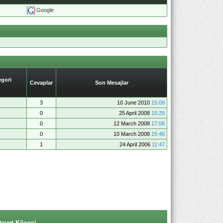
Google
gori
Cevaplar
Son Mesajlar
3
10 June 2010
15:09
0
25 April 2008
15:25
0
12 March 2008
17:06
0
10 March 2008
15:46
1
24 April 2006
11:47
Davet Köşesi