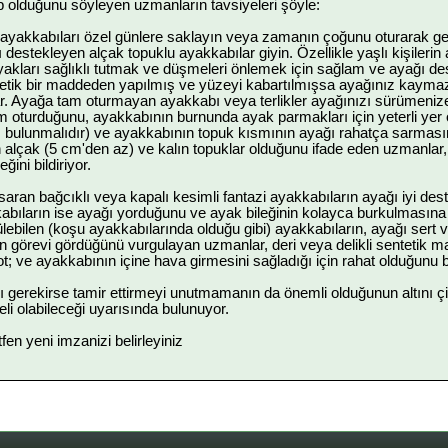
p olduğunu söyleyen uzmanların tavsiyeleri şöyle:
ayakkabıları özel günlere saklayın veya zamanın çoğunu oturarak ge
destekleyen alçak topuklu ayakkabılar giyin. Özellikle yaşlı kişilerin
Ayakları sağlıklı tutmak ve düşmeleri önlemek için sağlam ve ayağı de
ntetik bir maddeden yapılmış ve yüzeyi kabartılmışsa ayağınız kaym
r. Ayağa tam oturmayan ayakkabı veya terlikler ayağınızı sürümeniz
 oturduğunu, ayakkabının burnunda ayak parmakları için yeterli ye
 bulunmalıdır) ve ayakkabının topuk kısmının ayağı rahatça sarmasın
n alçak (5 cm'den az) ve kalın topuklar olduğunu ifade eden uzmanlar
ğini bildiriyor.
aran bağcıklı veya kapalı kesimli fantazi ayakkabıların ayağı iyi destekl
abıların ise ayağı yorduğunu ve ayak bileğinin kolayca burkulmasın
ükülebilen (koşu ayakkabılarında olduğu gibi) ayakkabıların, ayağı se
görevi gördüğünü vurgulayan uzmanlar, deri veya delikli sentetik ma
; ve ayakkabının içine hava girmesini sağladığı için rahat olduğunu be
 gerekirse tamir ettirmeyi unutmamanın da önemli olduğunun altını ç
eli olabileceği uyarısında bulunuyor.
ütfen yeni imzanizi belirleyiniz