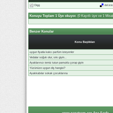
Digg
del.ici
Konuyu Toplam 1 Üye okuyor.
(0 Kayıtlı üye ve 1 Misaf
Benzer Konular
Konu Başlıkları
uygun fiyatla kalıcı parfüm isteyenler
Vedalar soğuk olur, sıkı giyin...
Ayaklarınızı temiz tutun pamuklu çorap giyin
Yüzünüze uygun diş hangisi?
Ayakkabılar sokak çocuklarına
www.papatyam.org Ana Sayfa