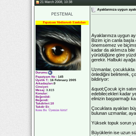
21 March 2008, 10:38
Ayaklarınıza uygun ayakk
PESTEMAL
Papatyam Medineweb Emekdarı
Ayaklarınıza uygun aya
Bizim için canla başla
önemsemez ve biçimsiz
kadar da aklımıza bile
yürüdüğüne göre yüzd
gerekir. Halbuki ayağa
Uzmanlar, çocuklukta a
Durumu
:
önlediğini belirterek, 
Papatyam No
:
145
bildiriyor:
Üyelik T.
:
16 February 2005
Arkadaşları
:0
Cinsiyet:
&quot;Çocuk için satı
Mesaj:
3.815
edebilecekleri kadar 
Konular:
Beğenildi:
elinizin başparmağı kal
Beğendi:
Takdirleri:10
Takdir Et:
Çocuklara ayakları bü
Konu Bu Üyemize Aittir!
bulunan uzmanlar, ayak
Yüksek topuk sorun ya
Büyüklerin ise uzun sü