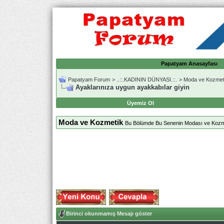
Papatyam Anasayfası
Papatyam Forum
>
..::.KADININ DÜNYASI.::.
>
Moda ve Kozmet
Ayaklarınıza uygun ayakkabılar giyin
Üyemiz Ol
Moda ve Kozmetik
Bu Bölümde Bu Senenin Modası ve Kozmati
Birinci okunmamış Mesajı göster