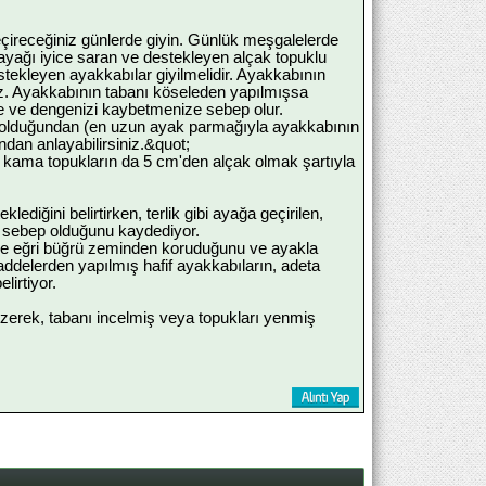
çireceğiniz günlerde giyin. Günlük meşgalelerde
 ayağı iyice saran ve destekleyen alçak topuklu
stekleyen ayakkabılar giyilmelidir. Ayakkabının
az. Ayakkabının tabanı köseleden yapılmışsa
e ve dengenizi kaybetmenize sebep olur.
r olduğundan (en uzun ayak parmağıyla ayakkabının
dan anlayabilirsiniz.&quot;
, kama topukların da 5 cm'den alçak olmak şartıyla
ediğini belirtirken, terlik gibi ayağa geçirilen,
a sebep olduğunu kaydediyor.
rt ve eğri büğrü zeminden koruduğunu ve ayakla
ddelerden yapılmış hafif ayakkabıların, adeta
lirtiyor.
izerek, tabanı incelmiş veya topukları yenmiş