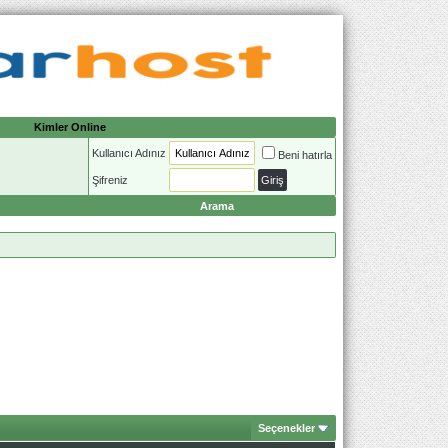
Kimler Online
Kullanıcı Adınız
Beni hatırla
Şifreniz
Arama
Seçenekler