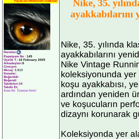
Nike, 35. yılınd
Papatyam Medineweb Emekdarı
ayakkabılarını y
Nike, 35. yılında kl
ayakkabılarını yenid
Durumu
:
Papatyam No
:
145
Üyelik T.
:
16 February 2005
Nike Vintage Runni
Arkadaşları
:0
Cinsiyet:
Mesaj:
3.815
koleksiyonunda yer 
Konular:
Beğenildi:
Beğendi:
koşu ayakkabısı, yeni
Takdirleri:10
Takdir Et:
Konu Bu Üyemize Aittir!
ardından yeniden ür
ve koşucuların perfo
dizaynı korunarak g
Koleksiyonda yer ala