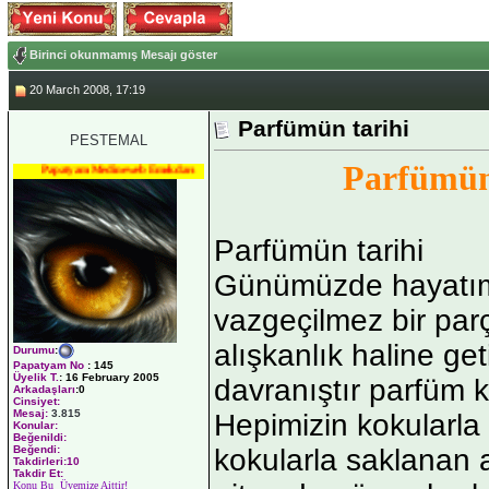
Birinci okunmamış Mesajı göster
20 March 2008, 17:19
Parfümün tarihi
PESTEMAL
Parfümün
Papatyam Medineweb Emekdarı
Parfümün tarihi
Günümüzde hayatım
vazgeçilmez bir par
alışkanlık haline get
Durumu
:
Papatyam No
:
145
Üyelik T.
:
16 February 2005
davranıştır parfüm k
Arkadaşları
:0
Cinsiyet:
Mesaj:
3.815
Hepimizin kokularla
Konular:
Beğenildi:
kokularla saklanan a
Beğendi:
Takdirleri:10
Takdir Et:
Konu Bu Üyemize Aittir!