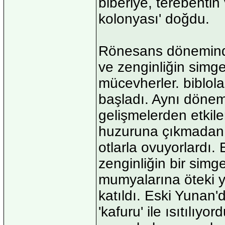
biberiye, terebentin
kolonyası' doğdu.
Rönesans döneminde 
ve zenginliğin simges
mücevherler. biblol
başladı. Aynı döne
gelişmelerden etkil
huzuruna çıkmadan ö
otlarla ovuyorlardı.
zenginliğin bir simge
mumyalarına öteki y
katıldı. Eski Yunan
'kafuru' ile ısıtılıy