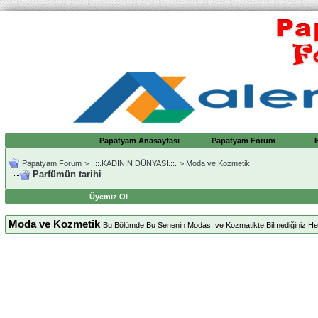
Papatyam Anasayfası
Papatyam Forum
Papatyam Forum
>
..::.KADININ DÜNYASI.::.
>
Moda ve Kozmetik
Parfümün tarihi
Üyemiz Ol
Moda ve Kozmetik
Bu Bölümde Bu Senenin Modası ve Kozmatikte Bilmediğiniz Herşe