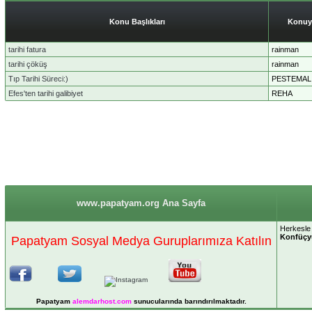
Konu Başlıkları
Konuy
tarihi fatura
rainman
tarihi çöküş
rainman
Tıp Tarihi Süreci:)
PESTEMAL
Efes'ten tarihi galibiyet
REHA
www.papatyam.org Ana Sayfa
Herkesle 
Konfüçy
Papatyam Sosyal Medya Guruplarımıza Katılın
Papatyam
alemdarhost
.com
sunucularında barındırılmaktadır.