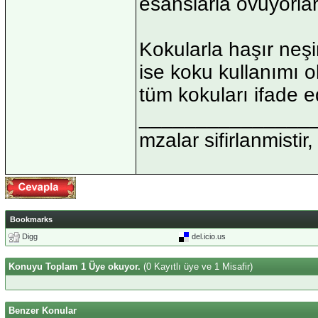
esanslarla ovuyorlar
Kokularla haşır ne
ise koku kullanımı 
tüm kokuları ifade e
_______________
mzalar sifirlanmistir,
Bookmarks
Digg
del.icio.us
Konuyu Toplam 1 Üye okuyor.
(0 Kayıtlı üye ve 1 Misafir)
Benzer Konular