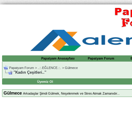
Papatyam Anasayfası
Papatyam Forum
Papatyam Forum
>
..::.EĞLENCE.::.
>
Gülmece
''Kadın Çeşitleri..''
Üyemiz Ol
Gülmece
Arkadaşlar Şimdi Gülmek, Neşelenmek ve Stres Atmak Zamanıdır...