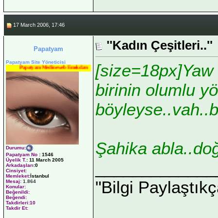
17 March 2006, 17:46
''Kadın Çeşitleri..''
Papatyam
Papatyam Site Yöneticisi
[size=18px]Yaw i
Papatyam Medineweb Emekdarı
birinin olumlu y
böyleyse..vah..bi
Şahika abla..doğr
Durumu
:
Papatyam No
:
1546
Üyelik T.
:
11 March 2005
_____________
Arkadaşları
:0
Cinsiyet:
Memleket:
İstanbul
"Bilgi Paylaştık
Mesaj:
1.864
Konular:
Beğenildi:
Beğendi:
Takdirleri:10
Takdir Et: