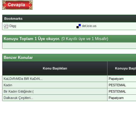
Bookmarks
Digg
del.icio.us
Konuyu Toplam 1 Üye okuyor.
(0 Kayıtlı üye ve 1 Misafir)
Benzer Konular
Konu Başlıkları
Konuyu Başl
KaLDıRıMDa BiR KaDıN...
Papatyam
Kadın
PESTEMAL
Bir Kadın Gititğinde:(
PESTEMAL
Dalkavuk Çeşitleri...
Papatyam