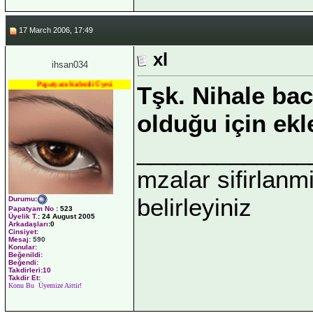
17 March 2006, 17:49
xl
ihsan034
Papatyam Kıdemli Üyesi
Tşk. Nihale ba
olduğu için ekl
_____________
mzalar sifirlanmi
belirleyiniz
Durumu
:
Papatyam No
:
523
Üyelik T.
:
24 August 2005
Arkadaşları
:0
Cinsiyet:
Mesaj:
590
Konular:
Beğenildi:
Beğendi:
Takdirleri:10
Takdir Et:
Konu Bu Üyemize Aittir!