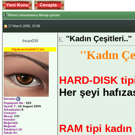
Birinci okunmamış Mesajı göster
17 March 2006, 15:58
''Kadın Çeşitleri..''
ihsan034
Papatyam Kıdemli Üyesi
''Kadın Çeş
HARD-DISK tipi
Her şeyi hafıza
Durumu
:
Papatyam No
:
523
Üyelik T.
:
24 August 2005
Arkadaşları
:0
Cinsiyet:
Mesaj:
590
Konular:
Beğenildi:
RAM tipi kadın 
Beğendi:
Takdirleri:10
Takdir Et: