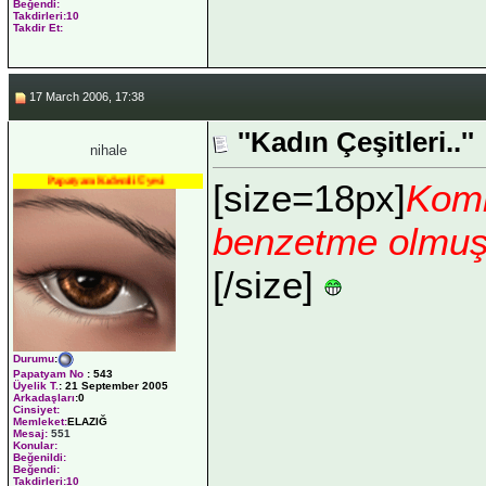
Beğendi:
Takdirleri:10
Takdir Et:
17 March 2006, 17:38
''Kadın Çeşitleri..''
nihale
Papatyam Kıdemli Üyesi
[size=18px]
Komik
benzetme olmuş.
[/size]
Durumu
:
Papatyam No
:
543
Üyelik T.
:
21 September 2005
Arkadaşları
:0
Cinsiyet:
Memleket:
ELAZIĞ
Mesaj:
551
Konular:
Beğenildi:
Beğendi:
Takdirleri:10