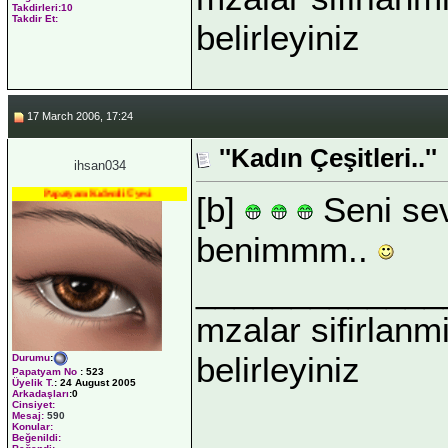
Takdirleri:10
Takdir Et:
belirleyiniz
17 March 2006, 17:24
''Kadın Çeşitleri..''
ihsan034
Papatyam Kıdemli Üyesi
[b]
Seni se
benimmm..
_____________
mzalar sifirlanmi
belirleyiniz
Durumu
:
Papatyam No
:
523
Üyelik T.
:
24 August 2005
Arkadaşları
:0
Cinsiyet:
Mesaj:
590
Konular:
Beğenildi: