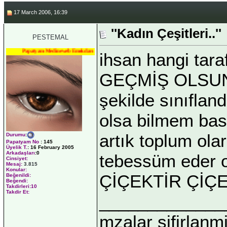
17 March 2006, 16:39
''Kadın Çeşitleri..''
PESTEMAL
Papatyam Medineweb Emekdarı
ihsan hangi tar
GEÇMİŞ OLSUN 
şekilde sınıflan
olsa bilmem basi
artık toplum ola
Durumu
:
Papatyam No
:
145
Üyelik T.
:
16 February 2005
Arkadaşları
:0
tebessüm eder ol
Cinsiyet:
Mesaj:
3.815
Konular:
ÇİÇEKTİR ÇİÇ
Beğenildi:
Beğendi:
Takdirleri:10
Takdir Et:
_____________
mzalar sifirlanmi