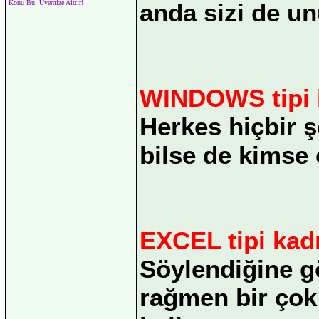
anda sizi de un
Konu Bu Üyemize Aittir!
WINDOWS tipi 
Herkes hiçbir 
bilse de kimse
EXCEL tipi kad
Söylendiğine gö
rağmen bir çok 