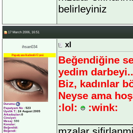
belirleyiniz
17 March 2006, 16:51
xl
ihsan034
Papatyam Kıdemli Üyesi
Beğendiğine s
yedim darbeyi.. 
Biz, kadınlar bö
Neyse ama hoş b
:lol:
:wink:
Durumu
:
Papatyam No
:
523
Üyelik T.
:
24 August 2005
Arkadaşları
:0
_____________
Cinsiyet:
Mesaj:
590
Konular:
mzalar sifirlanmi
Beğenildi:
Beğendi: