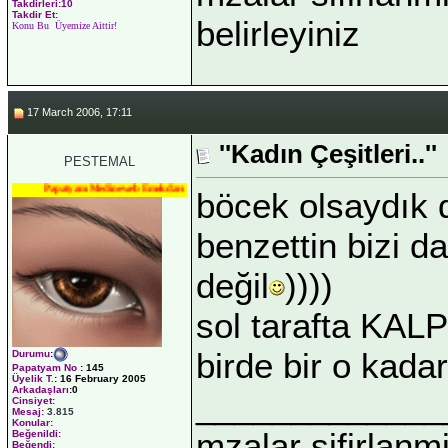
Takdirleri:10
Takdir Et:
belirleyiniz
Konu Bu Üyemize Aittir!
17 March 2006, 17:11
''Kadın Çeşitleri..''
PESTEMAL
Papatyam Medineweb Emekdarı
böcek olsaydık d
benzettin bizi 
değil
))))
sol tarafta KALP
birde bir o kada
Durumu
:
Papatyam No
:
145
Üyelik T.
:
16 February 2005
Arkadaşları
:0
_____________
Cinsiyet:
Mesaj:
3.815
Konular:
mzalar sifirlanmi
Beğenildi:
Beğendi: