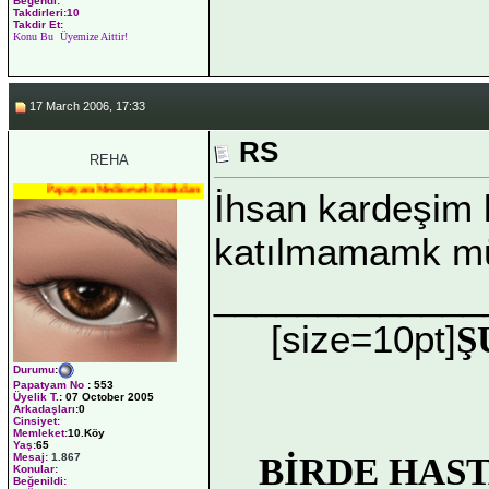
Beğendi:
Takdirleri:10
Takdir Et:
Konu Bu Üyemize Aittir!
17 March 2006, 17:33
RS
REHA
Papatyam Medineweb Emekdarı
İhsan kardeşim 
katılmamamk mü
_____________
[size=10pt]
Ş
Durumu
:
Papatyam No
:
553
Üyelik T.
:
07 October 2005
Arkadaşları
:0
Cinsiyet:
Memleket:
10.Köy
Yaş:
65
BİRDE HAS
Mesaj:
1.867
Konular:
Beğenildi: