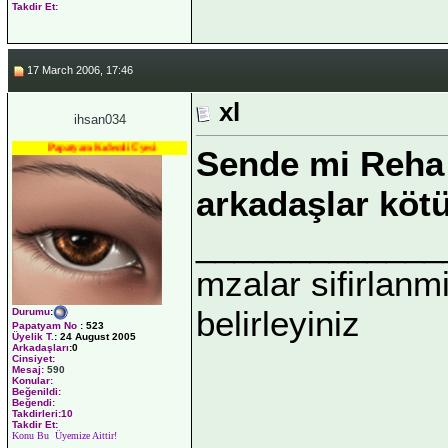
Takdir Et:
17 March 2006, 17:46
xl
ihsan034
Papatyam Kıdemli Üyesi
Sende mi Reha b
arkadaşlar kötü
_____________
mzalar sifirlanmi
belirleyiniz
Durumu
:
Papatyam No
:
523
Üyelik T.
:
24 August 2005
Arkadaşları
:0
Cinsiyet:
Mesaj:
590
Konular:
Beğenildi:
Beğendi:
Takdirleri:10
Takdir Et:
Konu Bu Üyemize Aittir!