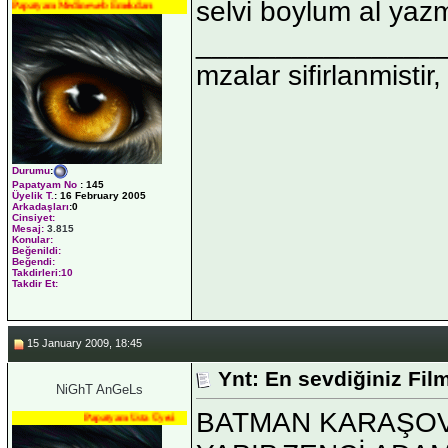
selvi boylum al yaz
Papatyam Medineweb Emekdarı
_______________
mzalar sifirlanmistir,
Durumu
:
Papatyam No
:
145
Üyelik T.
:
16 February 2005
Arkadaşları
:0
Cinsiyet:
Mesaj:
3.815
Konular:
Beğenildi:
Beğendi:
Takdirleri:10
Takdir Et:
15 January 2009, 18:45
Ynt: En sevdiğiniz Fil
NiGhT AnGeLs
BATMAN KARAŞOVA
Papatyam Usta Üyesi