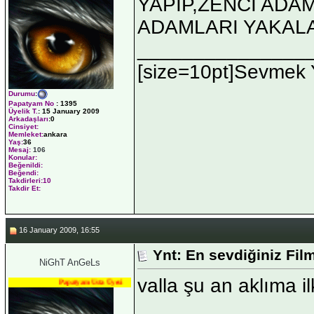
YAPIP,ZENCİ ADAM
ADAMLARI YAKALA
_______________
[size=10pt]Sevmek Yü
Durumu
:
Papatyam No
:
1395
Üyelik T.
:
15 January 2009
Arkadaşları
:0
Cinsiyet:
Memleket:
ankara
Yaş:
36
Mesaj:
106
Konular:
Beğenildi:
Beğendi:
Takdirleri:10
Takdir Et:
16 January 2009, 16:55
Ynt: En sevdiğiniz Fil
NiGhT AnGeLs
valla şu an aklıma i
Papatyam Usta Üyesi
_______________