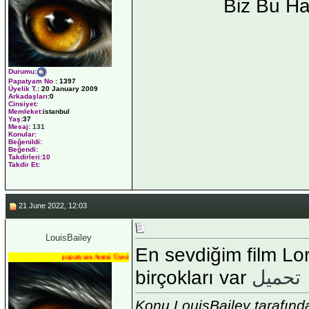
Biz Bu H
Durumu
:
Papatyam No
:
1397
Üyelik T.
:
20 January 2009
Arkadaşları
:0
Cinsiyet:
Memleket:
istanbul
Yaş:
37
Mesaj:
131
Konular:
Beğenildi:
Beğendi:
Takdirleri:10
Takdir Et:
21 June 2022, 12:03
LouisBailey
En sevdiğim film Lor
papatyam Acemi Üyesi
birçokları var
تحميل
Konu LouisBailey tarafın