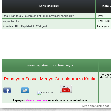
Konu Başlıkları
Konuy
Rasulüllah (s.a.v.-’e göre en kötü düğün yemeği hangisidir?
Silver
küçük bir film.....
PESTEMAL
Amerikan Film Repliklerinin Türkçesi..
Papatyam
www.papatyam.org Ana Sayfa
Her yaşan
Muhsin 
Papatyam Sosyal Medya Guruplarımıza Katılın
Papatyam
alemdarhost
.com
sunucularında barındırılmaktadır.
Site Yöneticisine Yaz