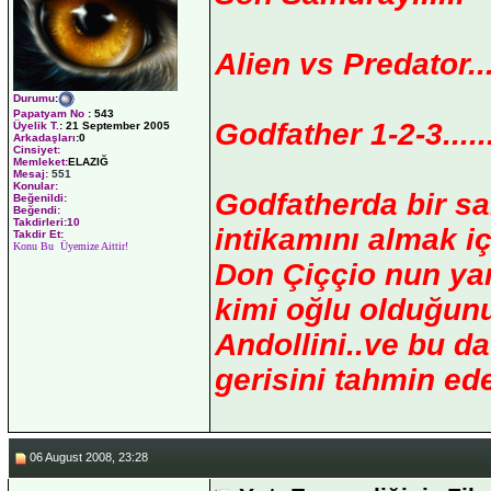
Alien vs Predator....
Durumu
:
Papatyam No
:
543
Godfather 1-2-3.....
Üyelik T.
:
21 September 2005
Arkadaşları
:0
Cinsiyet:
Memleket:
ELAZIĞ
Mesaj:
551
Konular:
Godfatherda bir sa
Beğenildi:
Beğendi:
Takdirleri:10
intikamını almak iç
Takdir Et:
Konu Bu Üyemize Aittir!
Don Çiççio nun yan
kimi oğlu olduğunu
Andollini..ve bu d
gerisini tahmin ede
06 August 2008, 23:28