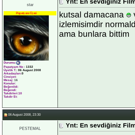
Ynt: En sevdiğiniz Fil
star
kutsal damacana
v
Papatyam Üyesi
izlemisimdir normald
ama bunlara bittim
Durumu
:
Papatyam No
:
1332
Üyelik T.
:
06 August 2008
Arkadaşları
:0
Cinsiyet:
Mesaj:
16
Konular:
Beğenildi:
Beğendi:
Takdirleri:10
Takdir Et:
06 August 2008, 23:30
Ynt: En sevdiğiniz Fil
PESTEMAL