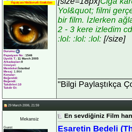
[size=18px]
Ciga kar
Papatyam Medineweb Emekdarı
Yol&quot; filmi gerç
bir film. İzlerken ağ
2 - 3 kere izledim c
:lol: :lol: :lol:
[/size]
Durumu
:
Papatyam No
:
1546
Üyelik T.
:
11 March 2005
Arkadaşları
:0
Cinsiyet:
Memleket:
İstanbul
Mesaj:
1.864
_______________
Konular:
Beğenildi:
"Bilgi Paylaştıkça Ç
Beğendi:
Takdirleri:10
Takdir Et:
29 March 2006, 21:59
En sevdiğiniz Film han
Mekansiz
Esaretin Bedeli (
Guest