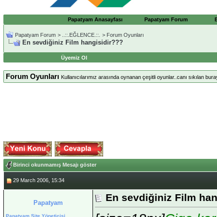
Papatyam Anasayfası
Papatyam Forum
Papatyam Forum
>
..::.EĞLENCE.::.
>
Forum Oyunları
En sevdiğiniz Film hangisidir???
Üyemiz Ol
Forum Oyunları
Kullanıcılarımız arasında oynanan çeşitli oyunlar..canı sıkılan bura
Birinci okunmamış Mesajı göster
29 March 2006, 15:34
En sevdiğiniz Film han
Papatyam
Papatyam Site Yöneticisi