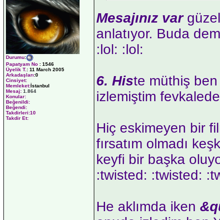
Mesajınız var
güzel 
anlatıyor. Buda deme
:lol: :lol:
Durumu
:
Papatyam No
:
1546
Üyelik T.
:
11 March 2005
Arkadaşları
:0
6. His
te müthiş be
Cinsiyet:
Memleket:
İstanbul
Mesaj:
1.864
izlemiştim fevkalede 
Konular:
Beğenildi:
Beğendi:
Takdirleri:10
Takdir Et:
Hiç eskimeyen bir f
fırsatım olmadı keş
keyfi bir başka oluyo
:twisted: :twisted: :t
He aklımda iken
&q