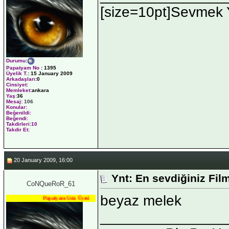
[size=10pt]Sevmek Yü
Durumu
:
Papatyam No
:
1395
Üyelik T.
:
15 January 2009
Arkadaşları
:0
Cinsiyet:
Memleket:
ankara
Yaş:
36
Mesaj:
106
Konular:
Beğenildi:
Beğendi:
Takdirleri:10
Takdir Et:
20 January 2009, 16:00
Ynt: En sevdiğiniz Fil
CoNQueRoR_61
beyaz melek
Papatyam Usta Üyesi
_______________