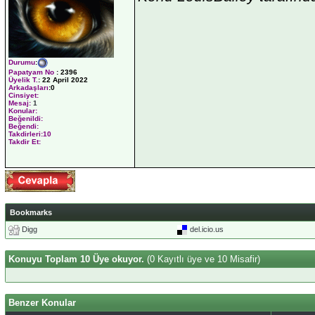
Durumu
:
Papatyam No
:
2396
Üyelik T.
:
22 April 2022
Arkadaşları
:0
Cinsiyet:
Mesaj:
1
Konular:
Beğenildi:
Beğendi:
Takdirleri:10
Takdir Et:
Bookmarks
Digg
del.icio.us
Konuyu Toplam 10 Üye okuyor.
(0 Kayıtlı üye ve 10 Misafir)
Benzer Konular