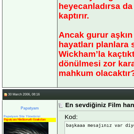
heyecanladırsa da
kaptırır.
Ancak gurur aşkın
hayatları planlara
Wickham’la kaçtıkt
dönülmesi zor kara
mahkum olacaktır
30 March 2006, 08:16
En sevdiğiniz Film han
Papatyam
Kod:
Papatyam Site Yöneticisi
Papatyam Medineweb Emekdarı
başkaaa mesajınız var diy