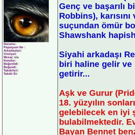
Genç ve başarılı b
Robbins), karısını
suçundan ömür bo
Shawshank hapisha
Durumu
:
Papatyam No
:
Arkadaşları
:
Siyahi arkadaşı Re
Cinsiyet:
Mesaj:
n/a
Konular:
biri haline gelir v
Beğenildi:
Beğendi:
Takdirleri:
getirir...
Takdir Et:
Aşk ve Gurur (Pri
18. yüzyılın sonlar
gelebilecek en iyi
bulabilmektedir. Ev
Bayan Bennet benz