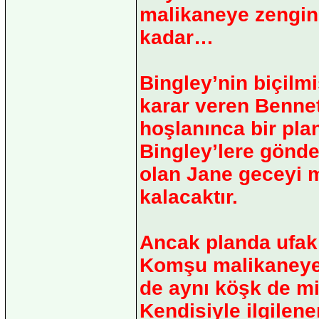
malikaneye zengin
kadar…
Bingley’nin biçilm
karar veren Bennet
hoşlanınca bir pla
Bingley’lere gönd
olan Jane geceyi 
kalacaktır.
Ancak planda ufak b
Komşu malikaneye 
de aynı köşk de mis
Kendisiyle ilgilene