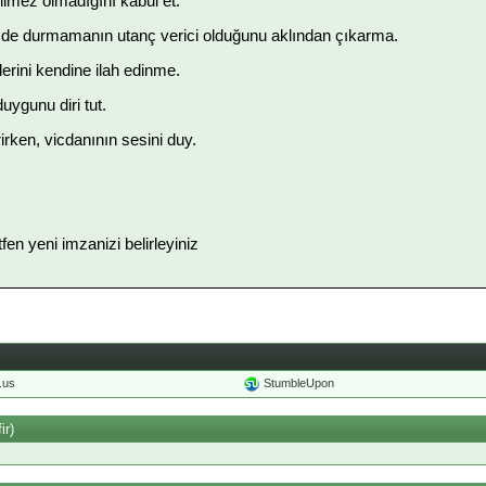
lmez olmadığını kabul et.
zde durmamanın utanç verici olduğunu aklından çıkarma.
erini kendine ilah edinme.
ygunu diri tut.
irken, vicdanının sesini duy.
ütfen yeni imzanizi belirleyiniz
o.us
StumbleUpon
ir)