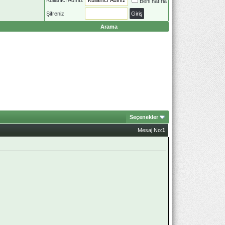
Beni hatırla
Şifreniz
Arama
Seçenekler
Mesaj No:
1