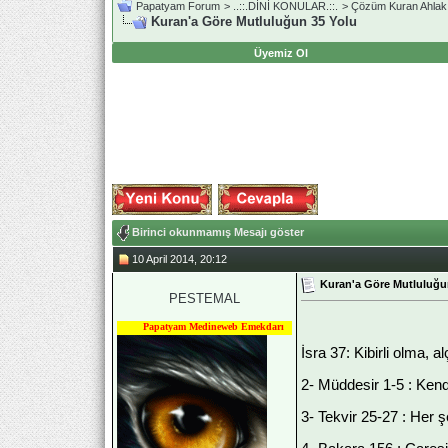
Papatyam Forum
>
..::.DİNİ KONULAR.::.
>
Çözüm Kuran Ahlak
Kuran'a Göre Mutluluğun 35 Yolu
Üyemiz Ol
Birinci okunmamış Mesajı göster
10 April 2014, 20:12
Kuran'a Göre Mutluluğu
PESTEMAL
Papatyam Medineweb Emekdarı
İsra 37: Kibirli olma, 
2- Müddesir 1-5 : Kend
3- Tekvir 25-27 : Her 