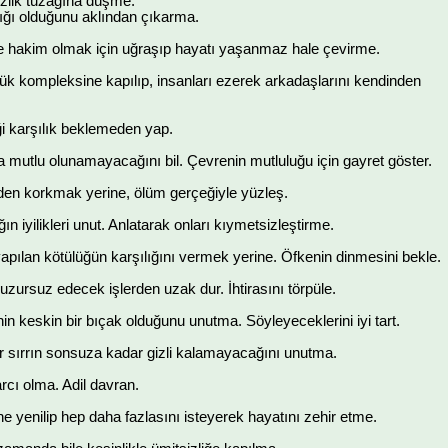
izlik tuzağına düşme.
ığı olduğunu aklından çıkarma.
ye hakim olmak için uğraşıp hayatı yaşanmaz hale çevirme.
ük kompleksine kapılıp, insanları ezerek arkadaşlarını kendinden
i karşılık beklemeden yap.
 mutlu olunamayacağını bil. Çevrenin mutluluğu için gayret göster.
den korkmak yerine, ölüm gerçeğiyle yüzleş.
ın iyilikleri unut. Anlatarak onları kıymetsizleştirme.
apılan kötülüğün karşılığını vermek yerine. Öfkenin dinmesini bekle.
huzursuz edecek işlerden uzak dur. İhtirasını törpüle.
nin keskin bir bıçak olduğunu unutma. Söyleyeceklerini iyi tart.
r sırrın sonsuza kadar gizli kalamayacağını unutma.
cı olma. Adil davran.
ne yenilip hep daha fazlasını isteyerek hayatını zehir etme.