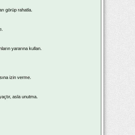
rı görüp rahatla.
e.
ların yararına kullan.
asına izin verme.
yaçtır, asla unutma.