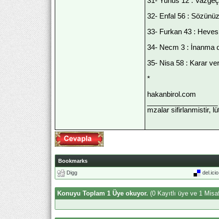
31- Yunus 12 : Vazgeçi
32- Enfal 56 : Sözünü
33- Furkan 43 : Hevesl
34- Necm 3 : İnanma du
35- Nisa 58 : Karar ver
*
hakanbirol.com
__________________
mzalar sifirlanmistir, l
Bookmarks
Digg
del.ici
Konuyu Toplam 1 Üye okuyor.
(0 Kayıtlı üye ve 1 Misaf