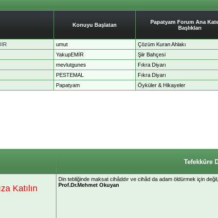
Papatyam Forum Ana Kate
Konuyu Başlatan
Başlıkları
DIR
umut
Çözüm Kuran Ahlakı
YakupEMİR
Şiir Bahçesi
mevlutgunes
Fıkra Diyarı
PESTEMAL
Fıkra Diyarı
Papatyam
Öyküler & Hikayeler
Tefekküre 
Din tebliğinde maksat cihâddır ve cihâd da adam öldürmek için değil
Prof.Dr.Mehmet Okuyan
a Katılın