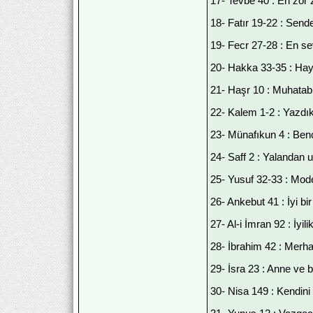
17- Tevbe 40 : En zor 
18- Fatır 19-22 : Send
19- Fecr 27-28 : En se
20- Hakka 33-35 : Haya
21- Haşr 10 : Muhatabı
22- Kalem 1-2 : Yazdık
23- Münafıkun 4 : Benci
24- Saff 2 : Yalandan 
25- Yusuf 32-33 : Moder
26- Ankebut 41 : İyi b
27- Al-i İmran 92 : İy
28- İbrahim 42 : Merh
29- İsra 23 : Anne ve b
30- Nisa 149 : Kendini