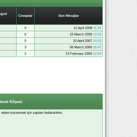
gori
Cevaplar
Son Mesajlar
0
11 April 2009
11:34
0
15 March 2008
13:33
0
20 April 2007
14:20
3
06 March 2006
16:47
2
13 February 2006
12:58
Davet Köşesi
, adam kazanmak için yapılan fedakarlıktır.