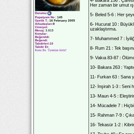
4- Bakara 156 : Çares
Her zaman bir umut ış
Durumu
:
5- Beled 5-6 : Her şe
Papatyam No
:
145
Üyelik T.
:
16 February 2005
6- Hucurat 10 : Büyükl
Arkadaşları
:0
Cinsiyet:
uzaklaştırma.
Mesaj:
3.815
Konular:
Beğenildi:
7- Muhammed 7 : İyiliğ
Beğendi:
Takdirleri:10
Takdir Et:
8- Rum 21 : Tek başına
Konu Bu Üyemize Aittir!
9- Vakıa 83-87 : Ölüm
10- Bakara 263 : Yaptığ
11- Furkan 63 : Sana y
12- İnşirah 1-3 : Seni 
13- Maun 4-5 : Eleştiri
14- Mücadele 7 : Hiçbi
15- Rahman 7-9 : Çıkar
16- Tekasür 1-2 : Kibri