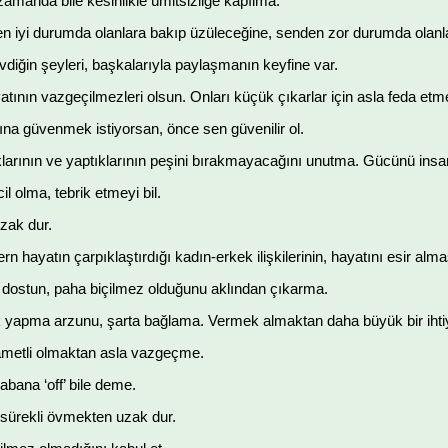
zamanda bile kesinlikle ümitsizliğe kapılma.
en iyi durumda olanlara bakıp üzüleceğine, senden zor durumda olanla
vdiğin şeyleri, başkalarıyla paylaşmanın keyfine var.
tının vazgeçilmezleri olsun. Onları küçük çıkarlar için asla feda etm
na güvenmek istiyorsan, önce sen güvenilir ol.
larının ve yaptıklarının peşini bırakmayacağını unutma. Gücünü insan
l olma, tebrik etmeyi bil.
uzak dur.
n hayatın çarpıklaştırdığı kadın-erkek ilişkilerinin, hayatını esir alm
ir dostun, paha biçilmez olduğunu aklından çıkarma.
ilik yapma arzunu, şarta bağlama. Vermek almaktan daha büyük bir ihti
ametli olmaktan asla vazgeçme.
abana ‘off’ bile deme.
 sürekli övmekten uzak dur.