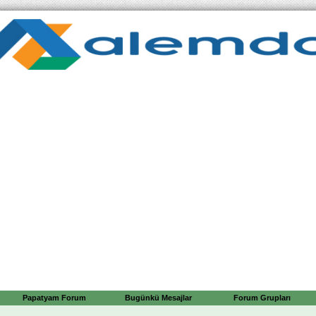
Papatyam Forum
Bugünkü Mesajlar
Forum Grupları