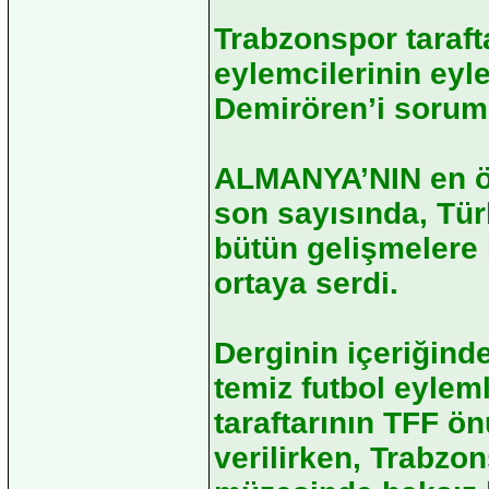
Trabzonspor tarafta
eylemcilerinin eyl
Demirören’i soruml
ALMANYA’NIN en ön
son sayısında, Tür
bütün gelişmelere 
ortaya serdi.
Derginin içeriğind
temiz futbol eylem
taraftarının TFF ö
verilirken, Trabzo