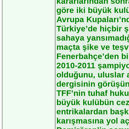
kararlarından sonr
göre iki büyük kul
Avrupa Kupaları’nd
Türkiye’de hiçbir 
sahaya yansımadığın
maçta şike ve teşv
Fenerbahçe’den bir
2010-2011 şampiyo
olduğunu, uluslar 
dergisinin görüşü
TFF’nin tuhaf hukuk
büyük kulübün ceza
entrikalardan baş
karışmasına yol aça