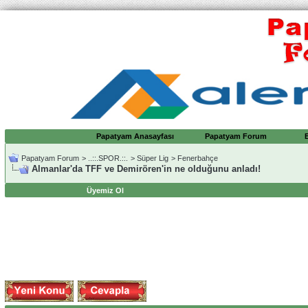
Papatyam Anasayfası
Papatyam Forum
Papatyam Forum
>
..::.SPOR.::.
>
Süper Lig
>
Fenerbahçe
Almanlar'da TFF ve Demirören'in ne olduğunu anladı!
Üyemiz Ol