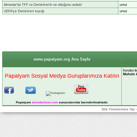
Almanlar'da TFF ve Demirören'in ne olduğunu anladı!
umut
UEFA'ya 'Demirören' kazığı
umut
www.papatyam.org Ana Sayfa
Kendisi i
Muhsin 
Papatyam Sosyal Medya Guruplarımıza Katılın
Papatyam
alemdarhost
.com
sunucularında barındırılmaktadır.
Site Yöneticisine Yaz