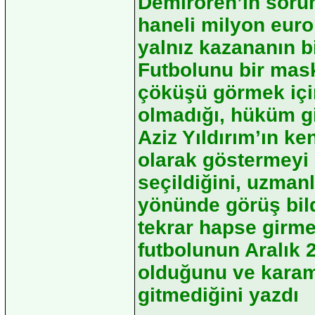
Demirören’in soru
haneli milyon euro 
yalnız kazananın bi
Futbolunu bir mask
çöküşü görmek içi
olmadığı, hüküm g
Aziz Yıldırım’ın ke
olarak göstermeyi
seçildiğini, uzmanl
yönünde görüş bild
tekrar hapse girme
futbolunun Aralık 2
olduğunu ve karams
gitmediğini yazdı