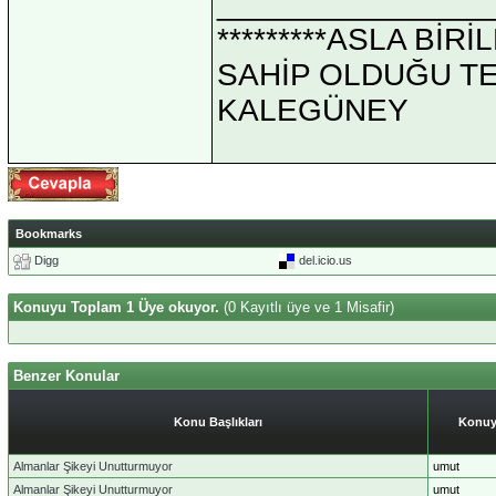
_______________
*********ASLA Bİ
SAHİP OLDUĞU TEK 
KALEGÜNEY
Bookmarks
Digg
del.icio.us
Konuyu Toplam 1 Üye okuyor.
(0 Kayıtlı üye ve 1 Misafir)
Benzer Konular
Konu Başlıkları
Konuy
Almanlar Şikeyi Unutturmuyor
umut
Almanlar Şikeyi Unutturmuyor
umut