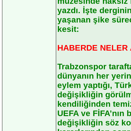
müzesinde haksız b
yazdı. İşte dergin
yaşanan şike sürec
kesit:
HABERDE NELER 
Trabzonspor taraft
dünyanın her yeri
eylem yaptığı, Türk
değişikliğin görül
kendiliğinden temiz
UEFA ve FİFA’nın b
değişikliğin söz 