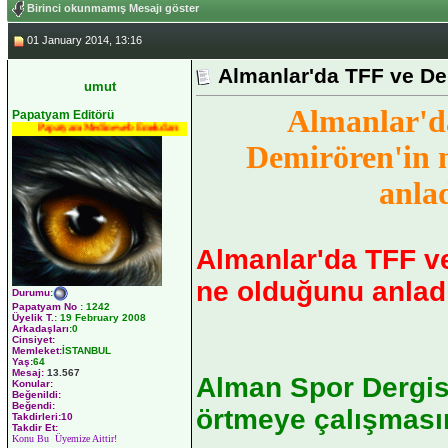
Birinci okunmamış Mesajı göster
01 January 2014, 13:16
Almanlar'da TFF ve De
umut
Almanlar'd
Papatyam Editörü
Papatyam Medineweb Emekdarı
Demirören'in 
anlad
Almanlar'da TFF v
ne olduğunu anlad
Durumu
:
Papatyam No
:
1242
Üyelik T.
:
19 February 2008
Arkadaşları
:0
Cinsiyet:
Memleket:
İSTANBUL
Yaş:
64
Mesaj:
13.567
Alman Spor Dergisi
Konular:
Beğenildi:
Beğendi:
örtmeye çalışmasın
Takdirleri:10
Takdir Et:
Konu Bu Üyemize Aittir!