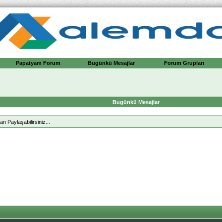
Papatyam Forum
Bugünkü Mesajlar
Forum Grupları
Bugünkü Mesajlar
n Paylaşabilirsiniz...