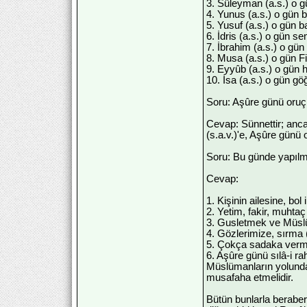
3. Süleyman (a.s.) o g
4. Yunus (a.s.) o gün 
5. Yusuf (a.s.) o gün
6. İdris (a.s.) o gün se
7. İbrahim (a.s.) o gü
8. Musa (a.s.) o gün F
9. Eyyûb (a.s.) o gün h
10. İsa (a.s.) o gün göğ
Soru: Aşûre günü oruç
Cevap: Sünnettir; anca
(s.a.v.)'e, Aşûre gün
Soru: Bu günde yapılm
Cevap:
1. Kişinin ailesine, bol
2. Yetim, fakir, muhta
3. Gusletmek ve Müslü
4. Gözlerimize, sırma 
5. Çokça sadaka verme
6. Aşûre günü sılâ-i ra
Müslümanların yolundan
musafaha etmelidir.
Bütün bunlarla berabe