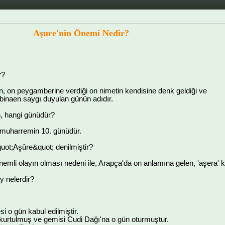
Aşure'nin Önemi Nedir?
r?
n, on peygamberine verdiği on nimetin kendisine denk geldiği ve
binaen saygı duyulan günün adıdır.
n, hangi günüdür?
 muharremin 10. günüdür.
uot;Aşûre&quot; denilmiştir?
mli olayın olması nedeni ile, Arapça'da on anlamına gelen, 'aşera' k
y nelerdir?
si o gün kabul edilmiştir.
 kurtulmuş ve gemisi Cudi Dağı'na o gün oturmuştur.