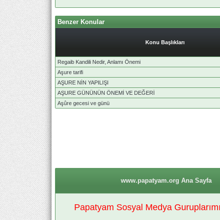
Benzer Konular
Konu Başlıkları
Regaib Kandili Nedir, Anlamı Önemi
Aşure tarifi
AŞURE NİN YAPILIŞI
AŞURE GÜNÜNÜN ÖNEMİ VE DEĞERİ
Aşûre gecesi ve günü
www.papatyam.org Ana Sayfa
Papatyam Sosyal Medya Guruplarımız