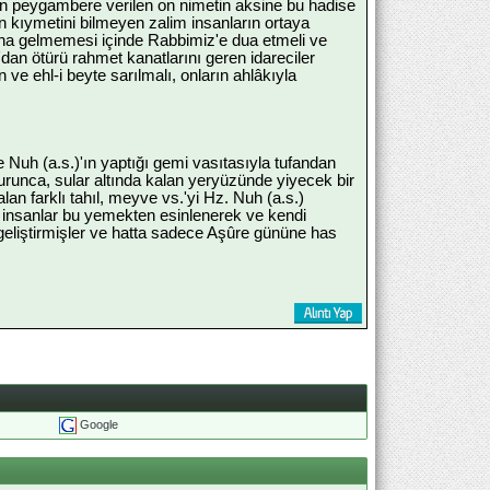
. On peygambere verilen on nimetin aksine bu hadise
nin kıymetini bilmeyen zalim insanların ortaya
dana gelmemesi içinde Rabbimiz'e dua etmeli ve
dan ötürü rahmet kanatlarını geren idareciler
ve ehl-i beyte sarılmalı, onların ahlâkıyla
e Nuh (a.s.)'ın yaptığı gemi vasıtasıyla tufandan
turunca, sular altında kalan yeryüzünde yiyecek bir
 farklı tahıl, meyve vs.'yi Hz. Nuh (a.s.)
ı insanlar bu yemekten esinlenerek ve kendi
i geliştirmişler ve hatta sadece Aşûre gününe has
Google