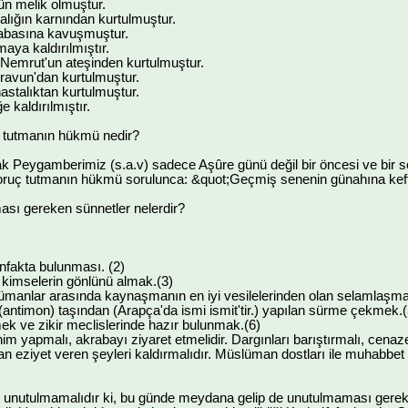
ün melik olmuştur.
balığın karnından kurtulmuştur.
 babasına kavuşmuştur.
maya kaldırılmıştır.
n Nemrut'un ateşinden kurtulmuştur.
iravun'dan kurtulmuştur.
astalıktan kurtulmuştur.
e kaldırılmıştır.
 tutmanın hükmü nedir?
k Peygamberimiz (s.a.v) sadece Aşûre günü değil bir öncesi ve bir s
ü oruç tutmanın hükmü sorulunca: &quot;Geçmiş senenin günahına keff
ası gereken sünnetler nelerdir?
 infakta bulunması. (2)
ç kimselerin gönlünü almak.(3)
manlar arasında kaynaşmanın en iyi vesilelerinden olan selamlaşm
(antimon) taşından (Arapça'da ismi ismit'tir.) yapılan sürme çekmek.(
k ve zikir meclislerinde hazır bulunmak.(6)
him yapmalı, akrabayı ziyaret etmelidir. Dargınları barıştırmalı, cenaz
 eziyet veren şeyleri kaldırmalıdır. Müslüman dostları ile muhabbet et
r unutulmamalıdır ki, bu günde meydana gelip de unutulmaması gere