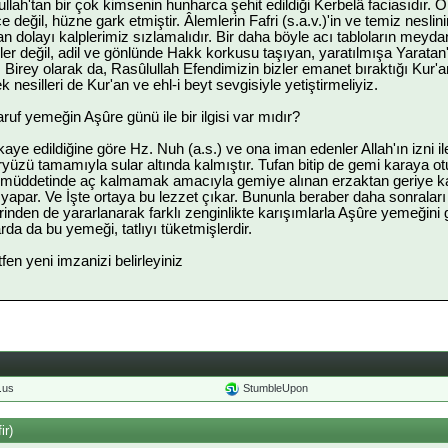
lullah'tan bir çok kimsenin hunharca şehit edildiği Kerbelâ faciasıdır
e değil, hüzne gark etmiştir. Âlemlerin Fafri (s.a.v.)'in ve temiz nesli
n dolayı kalplerimiz sızlamalıdır. Bir daha böyle acı tabloların mey
ler değil, adil ve gönlünde Hakk korkusu taşıyan, yaratılmışa Yaratan'
irey olarak da, Rasûlullah Efendimizin bizler emanet bıraktığı Kur'an 
 nesilleri de Kur'an ve ehl-i beyt sevgisiyle yetiştirmeliyiz.
ruf yemeğin Aşûre günü ile bir ilgisi var mıdır?
aye edildiğine göre Hz. Nuh (a.s.) ve ona iman edenler Allah'ın izni il
eryüzü tamamıyla sular altında kalmıştır. Tufan bitip de gemi karaya o
müddetinde aç kalmamak amacıyla gemiye alınan erzaktan geriye kalan
 yapar. Ve İşte ortaya bu lezzet çıkar. Bununla beraber daha sonralar
lerinden de yararlanarak farklı zenginlikte karışımlarla Aşûre yemeğin
da da bu yemeği, tatlıyı tüketmişlerdir.
ütfen yeni imzanizi belirleyiniz
o.us
StumbleUpon
ir)