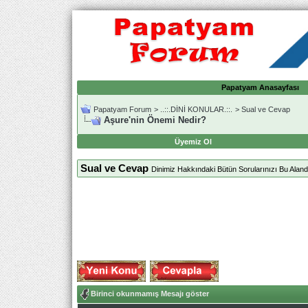
Papatyam Anasayfası
Papatyam Forum
>
..::.DİNİ KONULAR.::.
>
Sual ve Cevap
Aşure'nin Önemi Nedir?
Üyemiz Ol
Sual ve Cevap
Dinimiz Hakkındaki Bütün Sorularınızı Bu Alanda
Birinci okunmamış Mesajı göster