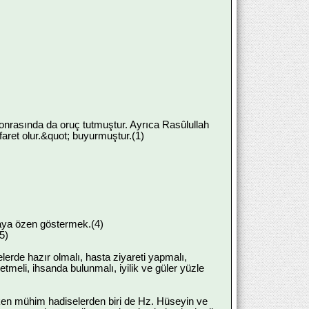
onrasında da oruç tutmuştur. Ayrıca Rasûlullah
aret olur.&quot; buyurmuştur.(1)
aya özen göstermek.(4)
5)
elerde hazır olmalı, hasta ziyareti yapmalı,
meli, ihsanda bulunmalı, iyilik ve güler yüzle
ken mühim hadiselerden biri de Hz. Hüseyin ve