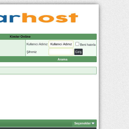
Kimler Online
Kullanıcı Adınız
Beni hatırla
Şifreniz
Arama
Seçenekler