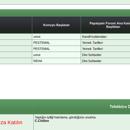
Papatyam Forum Ana Kate
Konuyu Başlatan
Başlıkları
umut
Kandil kutlamaları
PESTEMAL
Yemek Tarifleri
PESTEMAL
Yemek Tarifleri
umut
Dini Sohbetler
REHA
Dini Sohbetler
Tefekküre 
Yaptığın iyiliği hatırlama, gördüğünü unutma.
C.Chillon
a Katılın