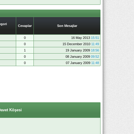
gori
Cevaplar
Son Mesajlar
0
16 May 2013
15:51
0
15 December 2010
11:49
1
19 January 2009
18:56
0
08 January 2009
09:52
0
07 January 2009
11:48
Davet Köşesi