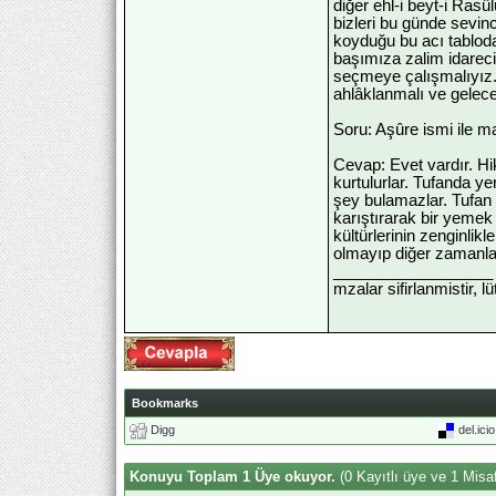
diğer ehl-i beyt-i Rasû
bizleri bu günde sevinc
koyduğu bu acı tabloda
başımıza zalim idareci
seçmeye çalışmalıyız. B
ahlâklanmalı ve gelecek
Soru: Aşûre ismi ile ma
Cevap: Evet vardır. Hik
kurtulurlar. Tufanda y
şey bulamazlar. Tufan 
karıştırarak bir yemek
kültürlerinin zenginlik
olmayıp diğer zamanlar
__________________
mzalar sifirlanmistir, l
Bookmarks
Digg
del.ici
Konuyu Toplam 1 Üye okuyor.
(0 Kayıtlı üye ve 1 Misaf