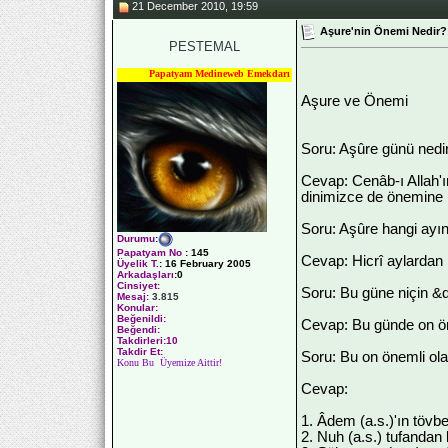
21 December 2010, 19:59
Aşure'nin Önemi Nedir?
PESTEMAL
Papatyam Medineweb Emekdarı
Aşure ve Önemi
Soru: Aşûre günü nedi
Cevap: Cenâb-ı Allah'ı
dinimizce de önemine 
Soru: Aşûre hangi ayı
Durumu
:
Papatyam No
:
145
Cevap: Hicrî aylardan
Üyelik T.
:
16 February 2005
Arkadaşları
:0
Cinsiyet:
Soru: Bu güne niçin &q
Mesaj:
3.815
Konular:
Beğenildi:
Cevap: Bu günde on öne
Beğendi:
Takdirleri:10
Takdir Et:
Soru: Bu on önemli ola
Konu Bu Üyemize Aittir!
Cevap:
1. Âdem (a.s.)'ın tövbe
2. Nuh (a.s.) tufandan