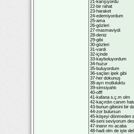
21-karışıyordu
22-bir rahat
23-haraket
24-edemiyordum
25-ama
26-gözleri
27-masmaviydi
28-deniz
29-gibi
30-gözleri
31-vardı
32-içinde
33-kayboluyordum
34-huzur
35-buluyordum
36-saçları ipek gibi
37-her dokunuş
38-ayrı mutluluktu
39-simsiyahtı
40-offf
41-kafana s.ç.m olm
42-kaçırdın canım hat
43-bunun gibisini bir d
44-zor bulursun
45-köşeyi dönmeden 
46-seni seviyorum d
47-inanır mı acaba
48-hadi olm de işte del