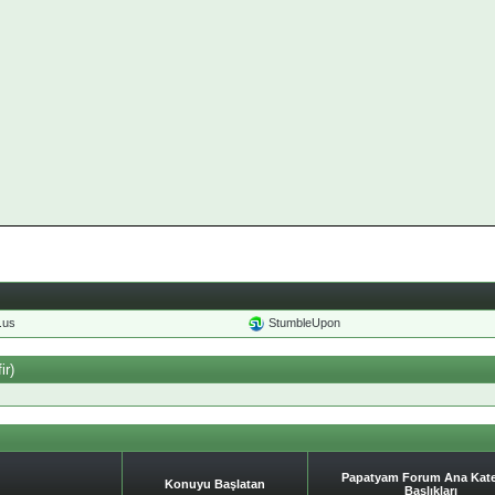
o.us
StumbleUpon
ir)
Papatyam Forum Ana Kate
Konuyu Başlatan
Başlıkları