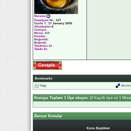
Durumu
:
Papatyam No
:
127
Üyelik T.
:
17 January 2005
Arkadaşları
:0
Cinsiyet:
Mesaj:
310
Konular:
Beğenildi:
Beğendi:
Takdirleri:10
Takdir Et:
Bookmarks
Digg
del.ici
Konuyu Toplam 1 Üye okuyor.
(0 Kayıtlı üye ve 1 Misaf
Benzer Konular
Konu Başlıkları