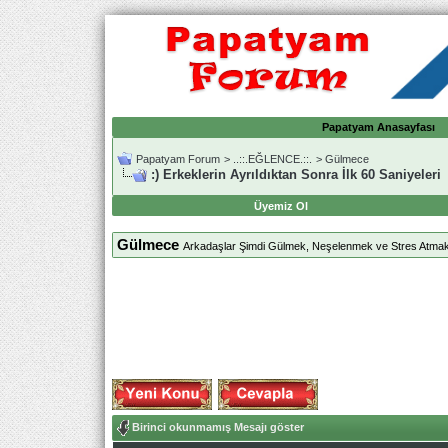
Papatyam Anasayfası
Papatyam Forum
>
..::.EĞLENCE.::.
>
Gülmece
:) Erkeklerin Ayrıldıktan Sonra İlk 60 Saniyeleri
Üyemiz Ol
Gülmece
Arkadaşlar Şimdi Gülmek, Neşelenmek ve Stres Atmak
Birinci okunmamış Mesajı göster