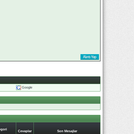
Google
gori
Cevaplar
Son Mesajlar