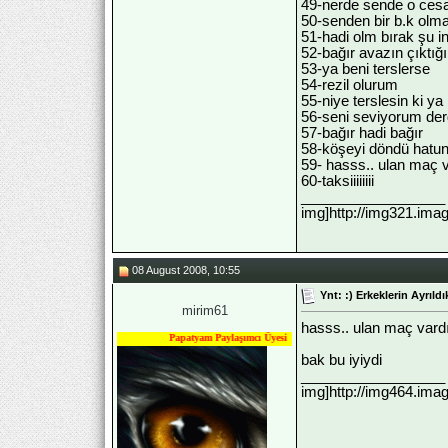
49-nerde sende o cesa
50-senden bir b.k olm
51-hadi olm bırak şu i
52-bağır avazın çıktığ
53-ya beni terslerse
54-rezil olurum
55-niye terslesin ki ya
56-seni seviyorum der
57-bağır hadi bağır
58-köşeyi döndü hatun
59- hasss.. ulan maç 
60-taksiiiiiiii
__________________
img]http://img321.ima
08 August 2008, 10:55
Ynt: :) Erkeklerin Ayrıld
mirim61
hasss.. ulan maç vard
Papatyam Paylaşımcı Üyesi
bak bu iyiydi
__________________
img]http://img464.ima