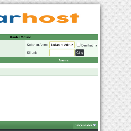
Kimler Online
Kullanıcı Adınız
Beni hatırla
Şifreniz
Arama
Seçenekler