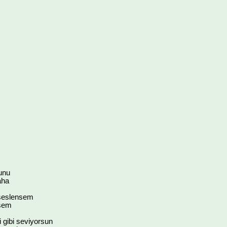
unu
aha
seslensem
esem
i gibi seviyorsun