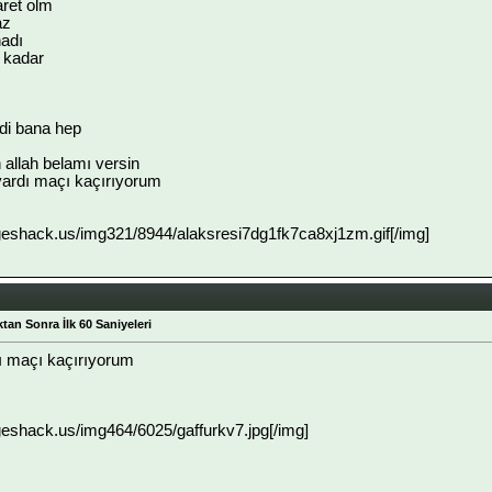
ret olm
az
nadı
ı kadar
di bana hep
 allah belamı versin
vardı maçı kaçırıyorum
geshack.us/img321/8944/alaksresi7dg1fk7ca8xj1zm.gif[/img]
ıktan Sonra İlk 60 Saniyeleri
ı maçı kaçırıyorum
geshack.us/img464/6025/gaffurkv7.jpg[/img]