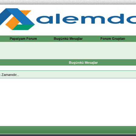
Papatyam Forum
Bugünkü Mesajlar
Forum Grupları
Bugünkü Mesajlar
 Zamanıdır...