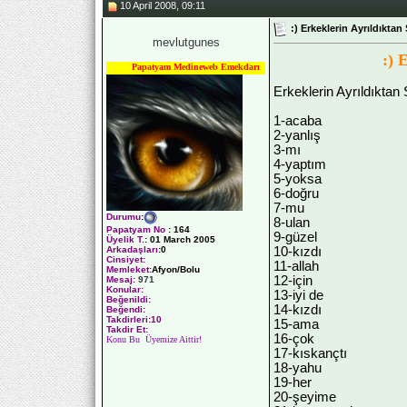
10 April 2008, 09:11
:) Erkeklerin Ayrıldıktan 
mevlutgunes
:) 
Papatyam Medineweb Emekdarı
Erkeklerin Ayrıldıktan 
1-acaba
2-yanlış
3-mı
4-yaptım
5-yoksa
6-doğru
7-mu
Durumu
:
8-ulan
Papatyam No
:
164
9-güzel
Üyelik T.
:
01 March 2005
10-kızdı
Arkadaşları
:0
Cinsiyet:
11-allah
Memleket:
Afyon/Bolu
12-için
Mesaj:
971
Konular:
13-iyi de
Beğenildi:
14-kızdı
Beğendi:
Takdirleri:10
15-ama
Takdir Et:
16-çok
Konu Bu Üyemize Aittir!
17-kıskançtı
18-yahu
19-her
20-şeyime