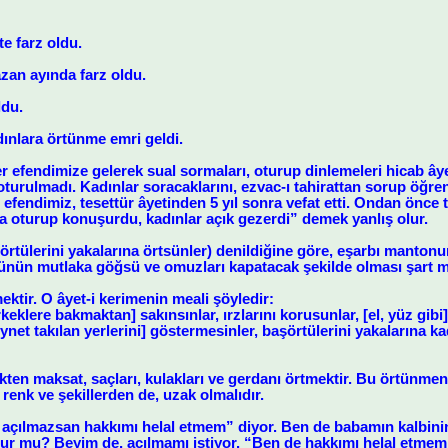
e farz oldu.
zan ayında farz oldu.
ldu.
dınlara örtünme emri geldi.
efendimize gelerek sual sormaları, oturup dinlemeleri hicab âyet
 oturulmadı. Kadınlar soracaklarını, ezvac-ı tahirattan sorup öğren
endimiz, tesettür âyetinden 5 yıl sonra vefat etti. Ondan önce t
la oturup konuşurdu, kadınlar açık gezerdi” demek yanlış olur.
şörtülerini yakalarına örtsünler) denildiğine göre, eşarbı manton
sünün mutlaka göğsü ve omuzları kapatacak şekilde olması şart
mektir. O âyet-i kerimenin meali şöyledir:
keklere bakmaktan] sakınsınlar, ırzlarını korusunlar, [el, yüz gibi]
ynet takılan yerlerini] göstermesinler, başörtülerini yakalarına ka
ten maksat, saçları, kulakları ve gerdanı örtmektir. Bu örtünmeni
 renk ve şekillerden de, uzak olmalıdır.
çılmazsan hakkımı helal etmem” diyor. Ben de babamın kalbinin 
lur mu? Beyim de, açılmamı istiyor. “Ben de hakkımı helal etmem