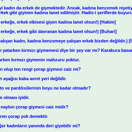
yi kadın da erkek de giymektedir. Ancak, kadına benzemek niyetiy
kek gibi giyinen kadına lanet edilmiştir. Hadis-i şeriflerde buyuru
 erkeğe, erkek elbisesi giyen kadına lanet olsun!) [Hakim]
erkeğe, erkek gibi davranan kadına lanet olsun!) [Buhari]
lışan kadın, kadına benzemeye çalışan erkek bizden değildir.) 
 yatarken kırmızı giymemesi diye bir şey var mı? Karakura basar
tarken kırmızı giymenin mahzuru yoktur.
ın olup ten rengi çorap giymesi caiz mi?
 aşağısı kaba avret yeri değildir.
o ve pardösülerinin boyu ne kadar olmadır?
 olması iyidir.
 naylon çorap giymesi caiz midir?
teren çorap yok demektir.
er kadınların yanında deri giyebilir mi?