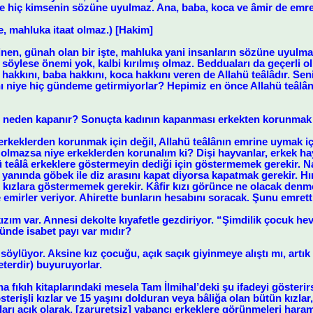
şte hiç kimsenin sözüne uyulmaz. Ana, baba, koca ve âmir de emret
te, mahluka itaat olmaz.) [Hakim]
linen, günah olan bir işte, mahluka yani insanların sözüne uyulmaz.
söylese önemi yok, kalbi kırılmış olmaz. Bedduaları da geçerli o
hakkını, baba hakkını, koca hakkını veren de Allahü teâlâdır. Sen
ı niye hiç gündeme getirmiyorlar? Hepimiz en önce Allahü teâlânı
neden kapanır? Sonuçta kadının kapanması erkekten korunmak 
eklerden korunmak için değil, Allahü teâlânın emrine uymak içi
ri olmazsa niye erkeklerden korunalım ki? Dişi hayvanlar, erkek 
ü teâlâ erkeklere göstermeyin dediği için göstermemek gerekir.
anında göbek ile diz arasını kapat diyorsa kapatmak gerekir. Hıri
n kızlara göstermemek gerekir. Kâfir kızı görünce ne olacak denm
e emirler veriyor. Ahirette bunların hesabını soracak. Şunu emre
kızım var. Annesi dekolte kıyafetle gezdiriyor. “Şimdilik çocuk hev
ünde isabet payı var mıdır?
söylüyor. Aksine kız çocuğu, açık saçık giyinmeye alıştı mı, artık
erdir) buyuruyorlar.
a fıkıh kitaplarındaki mesela Tam İlmihal’deki şu ifadeyi gösterir
sterişli kızlar ve 15 yaşını dolduran veya bâliğa olan bütün kızlar
kları açık olarak, [zaruretsiz] yabancı erkeklere görünmeleri haram