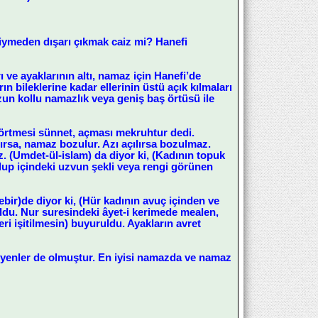
iymeden dışarı çıkmak caiz mi? Hanefi
ı ve ayaklarının altı, namaz için Hanefi’de
rın bileklerine kadar ellerinin üstü açık kılmaları
uzun kollu namazlık veya geniş baş örtüsü ile
 örtmesi sünnet, açması mekruhtur dedi.
lırsa, namaz bozulur. Azı açılırsa bozulmaz.
. (Umdet-ül-islam) da diyor ki, (Kadının topuk
olup içindeki uzvun şekli veya rengi görünen
ebir)de diyor ki, (Hür kadının avuç içinden ve
ldu. Nur suresindeki âyet-i kerimede mealen,
eri işitilmesin) buyuruldu. Ayakların avret
 diyenler de olmuştur. En iyisi namazda ve namaz