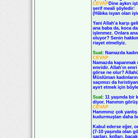
CEVAP
Dine aykırı i
şerif meali şöyledir:
(Hâlıka isyan olan iş
Yani Allah’a karşı ge
ana baba da, koca da 
işlenmez. Onlara ana 
oluyor? Senin hakkın
riayet etmeliyiz.
Sual:
Namazda kadın 
CEVAP
Namazda kapanmak erk
emridir. Allah’ın em
görse ne olur? Allah
Müslüman kadınların y
saçımızı da hıristiya
ayırt etmek için böyl
Sual:
11 yaşında bir 
diyor. Hanımın görüş
CEVAP
Hanımınız çok yanlış 
kudurmuştan daha bet
Kabul ederse eğer, on
(7-10 yaşında olan gö
saçları, kolları, baca