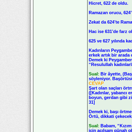
Hicret, 622 de oldu.
Ramazan orucu, 624’t
Zekat da 624’te Rama
Hac ise 631’de farz o
625 ve 627 yılında ka
Kadınların Peygamber 
erkek artık bir arada
Demek ki Peygamber ef
“Resulullah kadınlar
Sual:
Bir âyette, (Ba
söyleniyor. Başörtü
CEVAP
Şart olan saçları ört
([Kadınlar, yabancı er
boyun, gerdan gibi zi
31]
Demek ki, başı örtmek
Örtü, dikkati çekecek
Sual:
Babam, “Kızım a
için açılsam günah o