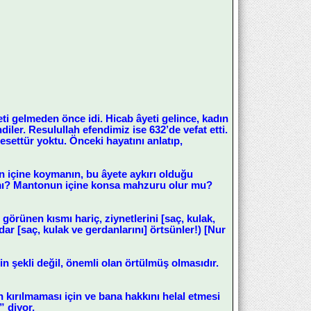
i gelmeden önce idi. Hicab âyeti gelince, kadın
diler. Resulullah efendimiz ise 632’de vefat etti.
esettür yoktu. Önceki hayatını anlatıp,
un içine koymanın, bu âyete aykırı olduğu
 mı? Mantonun içine konsa mahzuru olur mu?
 görünen kısmı hariç, ziynetlerini [saç, kulak,
dar [saç, kulak ve gerdanlarını] örtsünler!) [Nur
n şekli değil, önemli olan örtülmüş olmasıdır.
kırılmaması için ve bana hakkını helal etmesi
” diyor.