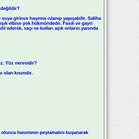
 değildir?
 suya girince haşema ıslanıp yapışabilir. Saliha
pışık elbise yok hükmündedir. Fasık ve gayri
t ederek, saçı ve kolları açık onların yanında
uz. Yüz neresidir?
 olan kısımdır.
yaç olunca hanımının peştamalını kuşanarak