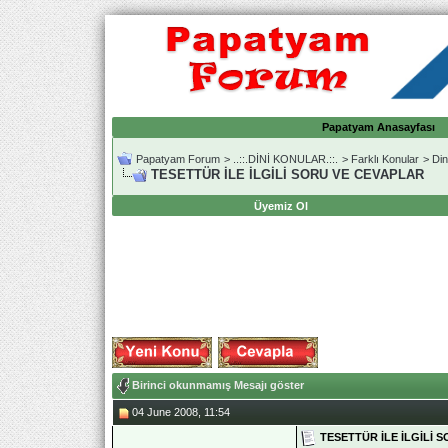
Papatyam Anasayfası
Papatyam Forum
>
..::.DİNİ KONULAR.::.
>
Farklı Konular
>
Din
TESETTÜR İLE İLGİLİ SORU VE CEVAPLAR
Üyemiz Ol
Birinci okunmamış Mesajı göster
04 June 2008, 11:54
TESETTÜR İLE İLGİLİ 