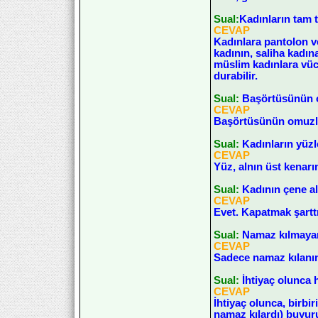
Sual:
Kadınların tam t
CEVAP
Kadınlara pantolon ve
kadının, saliha kadın
müslim kadınlara vüc
durabilir.
Sual:
Başörtüsünün o
CEVAP
Başörtüsünün omuzlar
Sual:
Kadınların yüzl
CEVAP
Yüz, alnın üst kenarı
Sual:
Kadının çene al
CEVAP
Evet. Kapatmak şarttı
Sual:
Namaz kılmayan
CEVAP
Sadece namaz kılanın 
Sual:
İhtiyaç olunca
CEVAP
İhtiyaç olunca, birbi
namaz kılardı) buyur