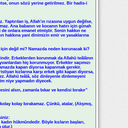
se, onun sözü yerine getirilmez. Bir hadis-i
 Yaptırılan iş, Allah’ın rızasına uygun değilse,
lmaz. Ana babanın ve kocanın hatırı için günah
i de onlara emanet etmiştir. Senin hakkın ne
n hakkına yani dinimizin emir ve yasaklarına
için değil mi? Namazda neden korunacak ki?
ndir. Erkeklerden korunmak da Allahü teâlânın
hayvanlardan hiç korunmuyor. Erkekler saçımızı
 Namazda kapan diyorsa kapanmak gerekir.
stiyan kızlarına karşı erkek gibi kapan diyorsa,
ez. Allahü teâlâ, söz dinleyenle dinlemeyeni
ttim niye yapmadın diyecek.
esini alsın, zamanla bıkar ve kendisi bırakır”
 kolay kolay bırakamaz. Çünkü, atalar, (Alışmış,
siniz:
, kadın hükmündedir. Böyle kızların başları,
 olur.)