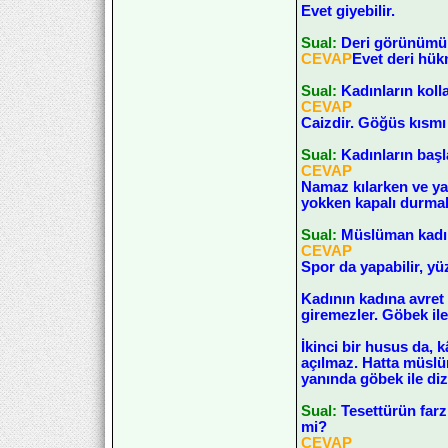
Evet giyebilir.
Sual:
Deri görünümün
CEVAP
Evet deri hük
Sual:
Kadınların koll
CEVAP
Caizdir. Göğüs kısmı h
Sual:
Kadınların başl
CEVAP
Namaz kılarken ve ya
yokken kapalı durmak
Sual:
Müslüman kadın 
CEVAP
Spor da yapabilir, yü
Kadının kadına avret 
giremezler. Göbek ile 
İkinci bir husus da, 
açılmaz. Hatta müslüm
yanında göbek ile diz 
Sual:
Tesettürün farz
mi?
CEVAP