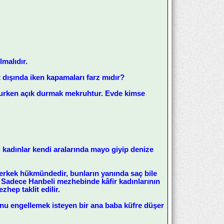
lmalıdır.
 dışında iken kapamaları farz mıdır?
okurken açık durmak mekruhtur. Evde kimse
ni kadınlar kendi aralarında mayo giyip denize
r, erkek hükmündedir, bunların yanında saç bile
. Sadece Hanbeli mezhebinde kâfir kadınlarının
zhep taklit edilir.
 onu engellemek isteyen bir ana baba küfre düşer