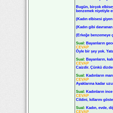
Bugün, birçok elbise
benzemek niyetiyle er
(Kadın elbisesi giyen
(Kadın gibi davranan 
(Erkeğe benzemeye ça
Sual:
Bayanların gece
CEVAP
Öyle bir şey yok. Ya
Sual:
Bayanların, kal
CEVAP
Caizdir. Çünkü dizden
Sual:
Kadınların mant
CEVAP
Ayaklarına kadar uzun
Sual:
Kadınların ince
CEVAP
Cildini, kıllarını gös
Sual:
Kadın, evde, diğ
CEVAP