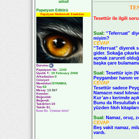
umut
TE
Papatyam Editörü
Papatyam Medineweb Emekdarı
Tesettür ile ilgili sor
Sual:
“Teferruat” di
miyim?
CEVAP
“Teferruat” diyerek
gider. Sokağa çıkarke
açmak zarureti olduğ
başka çare bulamamak
Durumu
:
Papatyam No
:
1242
Sual:
Tesettür için (
Üyelik T.
:
19 February 2008
Arkadaşları
:0
Peygamber hanım ve k
Cinsiyet:
CEVAP
Memleket:
İSTANBUL
Yaş:
64
Tesettür sadece Peyg
Mesaj:
13.567
Namazın nasıl kılınac
Konular:
Kur’an-ı kerimde açık
Beğenildi:
Beğendi:
Bunu da Resulullah e
Takdirleri:10
yüzden fıkıh kitaplar
Takdir Et:
Konu Bu Üyemize Aittir!
Sual:
Namaz, oruç, ze
CEVAP
Beş vakit namaz, mila
vardı.