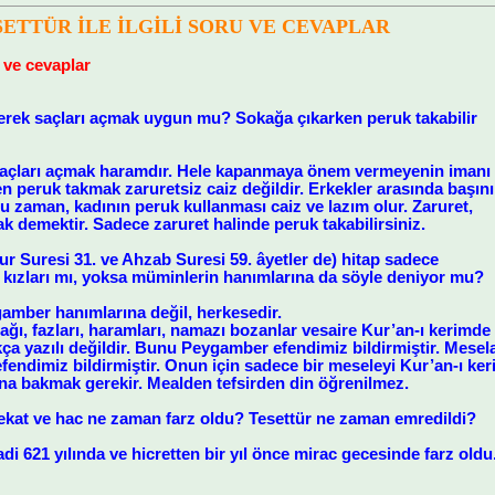
SETTÜR İLE İLGİLİ SORU VE CEVAPLAR
u ve cevaplar
yerek saçları açmak uygun mu? Sokağa çıkarken peruk takabilir
 saçları açmak haramdır. Hele kapanmaya önem vermeyenin imanı
n peruk takmak zaruretsiz caiz değildir. Erkekler arasında başını
u zaman, kadının peruk kullanması caiz ve lazım olur. Zaruret,
 demektir. Sadece zaruret halinde peruk takabilirsiniz.
Nur Suresi 31. ve Ahzab Suresi 59. âyetler de) hitap sadece
ızları mı, yoksa müminlerin hanımlarına da söyle deniyor mu?
amber hanımlarına değil, herkesedir.
ağı, fazları, haramları, namazı bozanlar vesaire Kur’an-ı kerimde 
ça yazılı değildir. Bunu Peygamber efendimiz bildirmiştir. Mesela 
fendimiz bildirmiştir. Onun için sadece bir meseleyi Kur’an-ı ke
ına bakmak gerekir. Mealden tefsirden din öğrenilmez.
kat ve hac ne zaman farz oldu? Tesettür ne zaman emredildi?
di 621 yılında ve hicretten bir yıl önce mirac gecesinde farz old