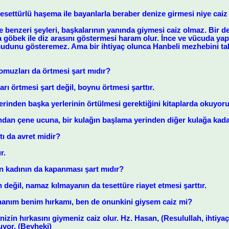
esettürlü haşema ile bayanlarla beraber denize girmesi niye caiz
 benzeri şeyleri, başkalarının yanında giymesi caiz olmaz. Bir de
a göbek ile diz arasını göstermesi haram olur. İnce ve vücuda ya
udunu gösteremez. Ama bir ihtiyaç olunca Hanbeli mezhebini takli
muzları da örtmesi şart mıdır?
ı örtmesi şart değil, boynu örtmesi şarttır.
erinden başka yerlerinin örtülmesi gerektiğini kitaplarda okuyor
ndan çene ucuna, bir kulağın başlama yerinden diğer kulağa kadar
tı da avret midir?
r.
 kadının da kapanması şart mıdır?
değil, namaz kılmayanın da tesettüre riayet etmesi şarttır.
 hanım benim hırkamı, ben de onunkini giysem caiz mi?
rinizin hırkasını giymeniz caiz olur. Hz. Hasan, (Resulullah, ihti
uyor. (Beyheki)