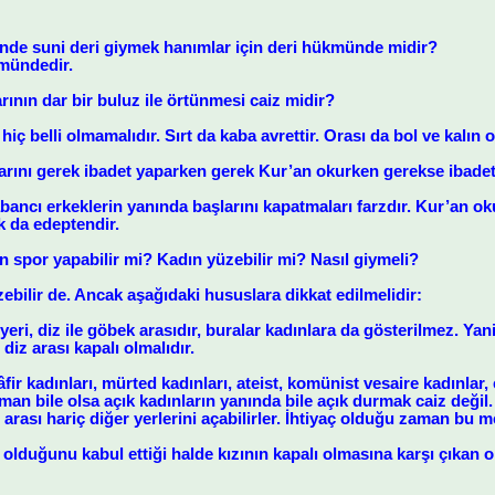
de suni deri giymek hanımlar için deri hükmünde midir?
mündedir.
arının dar bir buluz ile örtünmesi caiz midir?
iç belli olmamalıdır. Sırt da kaba avrettir. Orası da bol ve kalın o
arını gerek ibadet yaparken gerek Kur’an okurken gerekse ibadet
bancı erkeklerin yanında başlarını kapatmaları farzdır. Kur’an 
 da edeptendir.
spor yapabilir mi? Kadın yüzebilir mi? Nasıl giymeli?
zebilir de. Ancak aşağıdaki hususlara dikkat edilmelidir:
yeri, diz ile göbek arasıdır, buralar kadınlara da gösterilmez. Ya
diz arası kapalı olmalıdır.
kâfir kadınları, mürted kadınları, ateist, komünist vesaire kadınla
an bile olsa açık kadınların yanında bile açık durmak caiz değil
arası hariç diğer yerlerini açabilirler. İhtiyaç olduğu zaman bu me
 olduğunu kabul ettiği halde kızının kapalı olmasına karşı çıkan