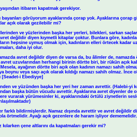
 yaşından itibaren kapatmak gerekiyor.
ü bayanları görüyorum ayaklarında çorap yok. Ayaklarına çorap g
r açık olarak gezilebilir mi?
lerinden ve yüzlerinden başka her yerleri, bilekleri, sarkan saçlar
 avret değildir diyen kıymetli kitaplar çoktur. Bunlara göre, kadınla
apların hepsine uymuş olmak için, kadınların elleri örtecek kadar 
lmaları, daha iyi olur.
namazda avret değildir diyen de varsa da, bu âlimler de, namazda
avret uzuvlarından herhangi birinin dörtte biri, bir rükün açık ka
esela, ayağının dörtte biri açık olan kadının namazı sahih olmaz
ya boynu veya saçı açık olarak kıldığı namazı sahih olmaz. İnce 
 [Seadet-i Ebediyye]
elinden ve yüzünden başka her yeri her zaman avrettir. (Halebi-yi k
ndan başka bütün vücudu avrettir. Ayaklarına avret diyenler de o
yere vurarak yürümesinler ki, ayaklarındaki örtülü ziynetlerin sesl
laşılmaktadır)
r farklı bildirmişlerdir. Namaz dışında avrettir ve avret değildir
pla örtmelidir. Ayağı açık gezenlere de haram işliyor dememelidir.
 kılarken çene altlarını da kapatmaları gerekir mi?