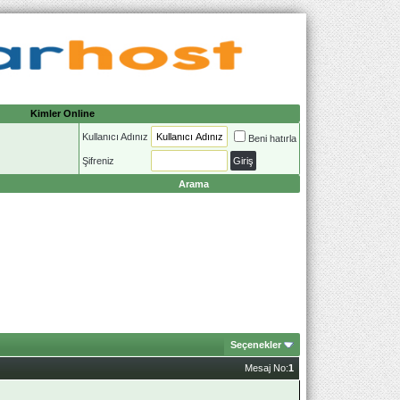
Kimler Online
Kullanıcı Adınız
Beni hatırla
Şifreniz
Arama
Seçenekler
Mesaj No:
1