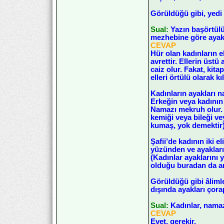
Görüldüğü gibi, yedi
Sual:
Yazın başörtül
mezhebine göre ayakla
CEVAP
Hür olan kadınların el
avrettir. Ellerin üstü
caiz olur. Fakat, kit
elleri örtülü olarak kı
Kadınların ayakları 
Erkeğin veya kadının 
Namazı mekruh olur. M
kemiği veya bileği ve
kumaş, yok demektir)
Şafii’de kadının iki 
yüzünden ve ayakları
(Kadınlar ayaklarını 
olduğu buradan da an
Görüldüğü gibi âlimle
dışında ayakları çora
Sual:
Kadınlar, namaz
CEVAP
Evet, gerekir.