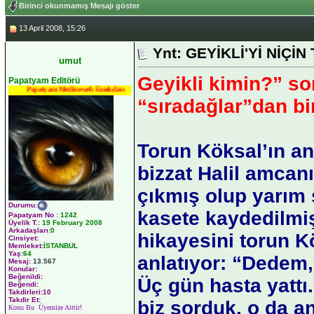
Birinci okunmamış Mesajı göster
13 April 2008, 15:26
Ynt: GEYİKLİ'Yİ NİÇİN
umut
Geyikli kimin?” s
Papatyam Editörü
Papatyam Medineweb Emekdarı
“sıradağlar”dan bi
Torun Köksal’ın anla
bizzat Halil amcan
çıkmış olup yarım s
Durumu
:
kasete kaydedilmiş
Papatyam No
:
1242
Üyelik T.
:
19 February 2008
Arkadaşları
:0
hikayesini torun K
Cinsiyet:
Memleket:
İSTANBUL
Yaş:
64
anlatıyor: “Dedem,
Mesaj:
13.567
Konular:
Beğenildi:
Üç gün hasta yattı
Beğendi:
Takdirleri:10
Takdir Et:
biz sorduk, o da a
Konu Bu Üyemize Aittir!