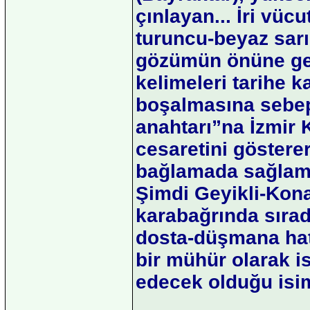
çınlayan... İri vüc
turuncu-beyaz sarığ
gözümün önüne gel
kelimeleri tarihe 
boşalmasına sebep
anahtarı”na İzmir
cesaretini gösterer
bağlamada sağlam k
Şimdi Geyikli-Kon
karabağrında sırad
dosta-düşmana hatır
bir mühür olarak i
edecek olduğu isim