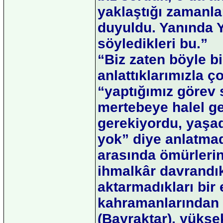
yaklaştığı zamanla
duyuldu. Yanında 
söyledikleri bu.”
“Biz zaten böyle bi
anlattıklarımızla 
“yaptığımız görev
mertebeye halel g
gerekiyordu, yaşad
yok” diye anlatmad
arasında ömürlerin
ihmalkâr davrandıkl
aktarmadıkları bir
kahramanlarından b
(Bayraktar), yükse