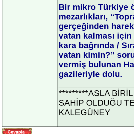
Bir mikro Türkiye ö
mezarlıkları, “Top
gerçeğinden hareke
vatan kalması için
kara bağrında / Sır
vatan kimin?” sor
vermiş bulunan Hali
gazileriyle dolu.
_______________
*********ASLA Bİ
SAHİP OLDUĞU TEK 
KALEGÜNEY