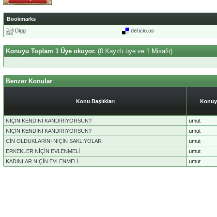
Bookmarks
Digg
del.icio.us
Konuyu Toplam 1 Üye okuyor.
(0 Kayıtlı üye ve 1 Misafir)
Benzer Konular
Konu Başlıkları
Konuy
NİÇİN KENDİNİ KANDIRIYORSUN?
umut
NİÇİN KENDİNİ KANDIRIYORSUN?
umut
CİN OLDUKLARINI NİÇİN SAKLIYOLAR
umut
ERKEKLER NİÇİN EVLENMELİ
umut
KADINLAR NİÇİN EVLENMELİ
umut