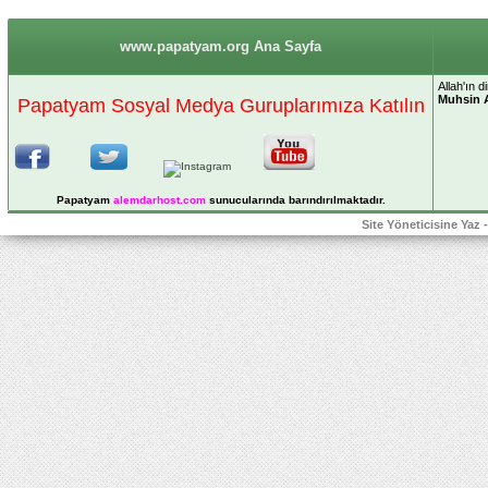
www.papatyam.org Ana Sayfa
Allah'ın 
Muhsin 
Papatyam Sosyal Medya Guruplarımıza Katılın
Papatyam
alemdarhost
.com
sunucularında barındırılmaktadır.
Site Yöneticisine Yaz