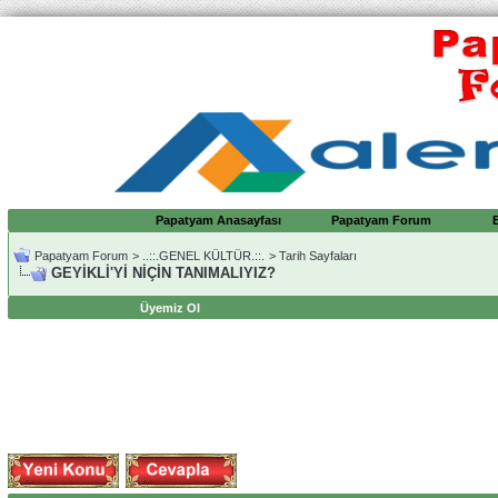
Papatyam Anasayfası
Papatyam Forum
Papatyam Forum
>
..::.GENEL KÜLTÜR.::.
>
Tarih Sayfaları
GEYİKLİ'Yİ NİÇİN TANIMALIYIZ?
Üyemiz Ol