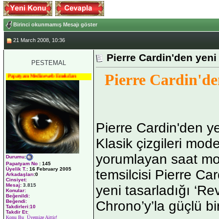
Birinci okunmamış Mesajı göster
21 March 2008, 10:36
Pierre Cardin'den yeni
PESTEMAL
Pierre Cardin'de
Papatyam Medineweb Emekdarı
Pierre Cardin'den y
Klasik çizgileri mode
yorumlayan saat mo
Durumu
:
Papatyam No
:
145
Üyelik T.
:
16 February 2005
temsilcisi Pierre Car
Arkadaşları
:0
Cinsiyet:
Mesaj:
3.815
yeni tasarladığı ‘
Konular:
Beğenildi:
Chrono’y’la güçlü bi
Beğendi:
Takdirleri:10
Takdir Et:
Konu Bu Üyemize Aittir!