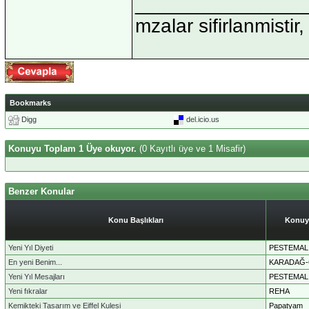
_______________
mzalar sifirlanmistir,
Bookmarks
Digg
del.icio.us
Konuyu Toplam 1 Üye okuyor.
(0 Kayıtlı üye ve 1 Misafir)
Benzer Konular
Konu Başlıkları
Konuy
Yeni Yıl Diyeti
PESTEMAL
En yeni Benim...
KARADAĞ-
Yeni Yıl Mesajları
PESTEMAL
Yeni fıkralar
REHA
Kemikteki Tasarım ve Eiffel Kulesi
Papatyam