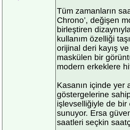
Tüm zamanların sa
Chrono’, değişen mo
birleştiren dizaynıy
kullanım özelliği ta
orijinal deri kayış 
maskülen bir görün
modern erkeklere hi
Kasanın içinde yer 
göstergelerine sah
işlevselliğiyle de bi
sunuyor. Ersa güvenc
saatleri seçkin saat