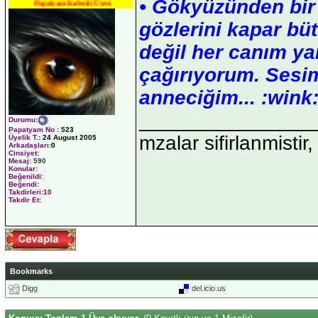
• Gökyüzünden bir 
Papatyam Kıdemli Üyesi
gözlerini kapar büt
değil her canım ya
çağırıyorum. Sesi
anneciğim... :wink
_______________
Durumu
:
Papatyam No
:
523
mzalar sifirlanmistir,
Üyelik T.
:
24 August 2005
Arkadaşları
:0
Cinsiyet:
Mesaj:
590
Konular:
Beğenildi:
Beğendi:
Takdirleri:10
Takdir Et:
Bookmarks
Digg
del.icio.us