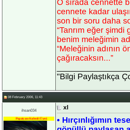
O sırada cennette bi
cennete kadar ulaşı
son bir soru daha so
“Tanrım eğer şimdi 
benim meleğimin ad
“Meleğinin adının 
çağıracaksın...”
_______________
"Bilgi Paylaştıkça Ç
08 February 2006, 11:43
xl
ihsan034
• Hırçınlığımın tes
Papatyam Kıdemli Üyesi
gönüllü paylaşan a