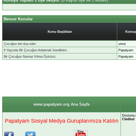
Konuyu Toplam 1 Üye okuyor.
(0 Kayıtlı üye ve 1 Misafir)
Benzer Konular
Konu Başlıkları
Konuy
Çocuğun biri dua eder
umut
9 Yaşında Bir Çocuğun Anlatmak İstedikleri..
Papatyam
Bir Çocuğun Namaz Kılma Öyküsü..
Papatyam
www.papatyam.org Ana Sayfa
Dostuna 
Cledbul
Papatyam Sosyal Medya Guruplarımıza Katılın