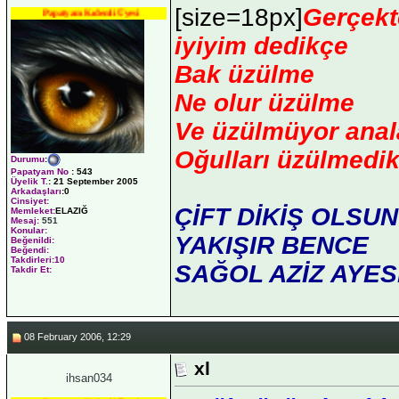
[size=18px]
Gerçekt
Papatyam Kıdemli Üyesi
iyiyim dedikçe
Bak üzülme
Ne olur üzülme
Ve üzülmüyor anal
Oğulları üzülmedi
Durumu
:
Papatyam No
:
543
Üyelik T.
:
21 September 2005
Arkadaşları
:0
Cinsiyet:
ÇİFT DİKİŞ OLSUN
Memleket:
ELAZIĞ
Mesaj:
551
Konular:
YAKIŞIR BENCE
Beğenildi:
Beğendi:
Takdirleri:10
SAĞOL AZİZ AYE
Takdir Et:
08 February 2006, 12:29
xl
ihsan034