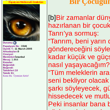
Bir Çocuğun
Papatyam Medineweb Emekdarı
[b]
Bir zamanlar dü
hazırlanan bir çocu
Tanrı’ya sormuş:
“Tanrım, beni yarın
Durumu
:
Papatyam No
:
1546
göndereceğini söyled
Üyelik T.
:
11 March 2005
Arkadaşları
:0
Cinsiyet:
kadar küçük ve güç
Memleket:
İstanbul
Mesaj:
1.864
nasıl yaşayacağım?
Konular:
Beğenildi:
Beğendi:
“Tüm meleklerin aras
Takdirleri:10
Takdir Et:
Konu Bu Üyemize Aittir!
seni bekliyor olaca
şarkı söyleyecek, g
hissedecek ve mutlu
Peki insanlar bana b