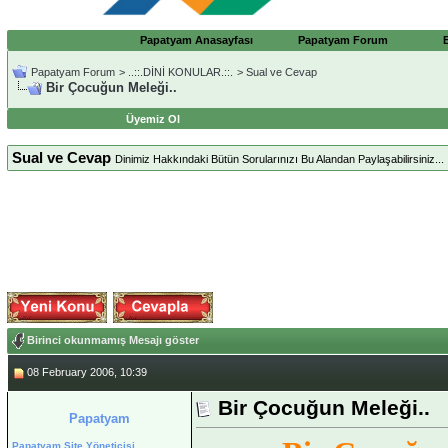
Papatyam Anasayfası
Papatyam Forum
Papatyam Forum
>
..::.DİNİ KONULAR.::.
>
Sual ve Cevap
Bir Çocuğun Meleği..
Üyemiz Ol
Sual ve Cevap
Dinimiz Hakkındaki Bütün Sorularınızı Bu Alandan Paylaşabilirsiniz...
Birinci okunmamış Mesajı göster
08 February 2006, 10:39
Bir Çocuğun Meleği..
Papatyam
Papatyam Site Yöneticisi