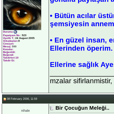
• Bütün acılar üst
şemsiyesin annem.
Durumu
:
Papatyam No
:
523
• En güzel insan, 
Üyelik T.
:
24 August 2005
Arkadaşları
:0
Cinsiyet:
Ellerinden öperim.
Mesaj:
590
Konular:
Beğenildi:
Beğendi:
Takdirleri:10
Takdir Et:
Ellerine sağlık Aye
_______________
mzalar sifirlanmistir,
08 February 2006, 11:59
Bir Çocuğun Meleği..
nihale