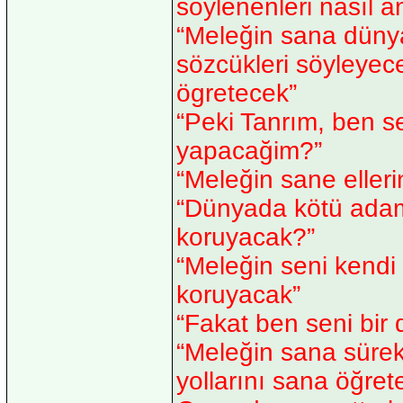
söylenenleri nasıl 
“Meleğin sana dünya
sözcükleri söyleyec
ögretecek”
“Peki Tanrım, ben s
yapacağim?”
“Meleğin sane eller
“Dünyada kötü adam
koruyacak?”
“Meleğin seni kendi
koruyacak”
“Fakat ben seni bi
“Meleğin sana süre
yollarını sana öğret