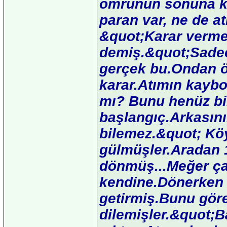
ömrünün sonuna ka
paran var, ne de at
&quot;Karar verme
demiş.&quot;Sadec
gerçek bu.Ondan ö
karar.Atımın kaybol
mı? Bunu henüz bi
başlangıç.Arkasını
bilemez.&quot; Köy
gülmüşler.Aradan 
dönmüş...Meğer ça
kendine.Dönerken d
getirmiş.Bunu göre
dilemişler.&quot;B