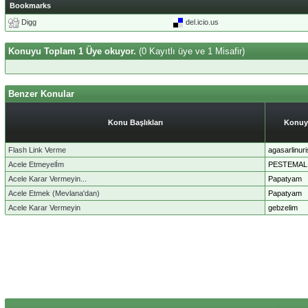
Bookmarks
Digg
del.icio.us
Konuyu Toplam 1 Üye okuyor.
(0 Kayıtlı üye ve 1 Misafir)
Benzer Konular
Konu Başlıkları
Konuy
Flash Link Verme
agasarlinuri
Acele Etmeyelİm
PESTEMAL
Acele Karar Vermeyin...
Papatyam
Acele Etmek (Mevlana'dan)
Papatyam
Acele Karar Vermeyin
gebzelim