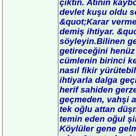
çıktın. Atının kaybo
devlet kuşu oldu se
&quot;Karar verme
demiş ihtiyar. &qu
söyleyin.Bilinen g
getireceğini henüz
cümlenin birinci k
nasıl fikir yürüteb
ihtiyarla dalga ge
herif sahiden gerze
geçmeden, vahşi at
tek oğlu attan düş
temin eden oğul ş
Köylüler gene gelm