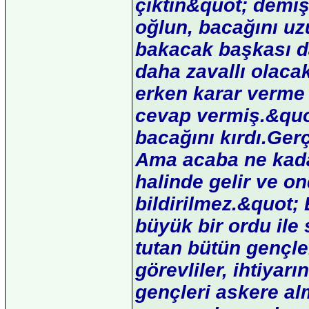
çıktın&quot; demiş
oğlun, bacağını u
bakacak başkası da
daha zavallı olaca
erken karar verme
cevap vermiş.&quo
bacağını kırdı.Gerç
Ama acaba ne kada
halinde gelir ve o
bildirilmez.&quot;
büyük bir ordu ile 
tutan bütün gençle
görevliler, ihtiyar
gençleri askere a