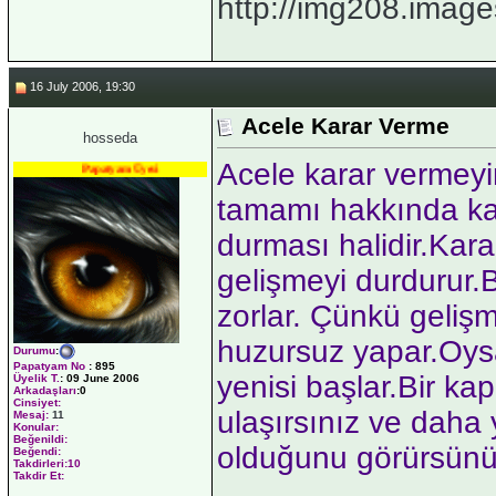
http://img208.image
16 July 2006, 19:30
Acele Karar Verme
hosseda
Acele karar vermeyi
Papatyam Üyesi
tamamı hakkında kar
durması halidir.Kara
gelişmeyi durdurur.
zorlar. Çünkü gelişm
huzursuz yapar.Oysa
Durumu
:
Papatyam No
:
895
yenisi başlar.Bir ka
Üyelik T.
:
09 June 2006
Arkadaşları
:0
Cinsiyet:
ulaşırsınız ve daha
Mesaj:
11
Konular:
Beğenildi:
olduğunu görürsünü
Beğendi:
Takdirleri:10
Takdir Et: