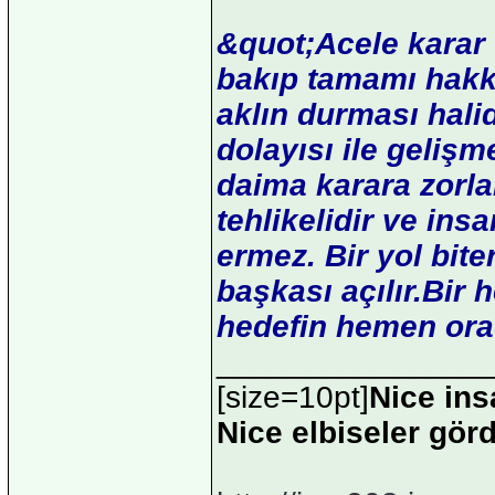
&quot;Acele karar 
bakıp tamamı hakk
aklın durması halid
dolayısı ile geliş
daima karara zorl
tehlikelidir ve in
ermez. Bir yol bite
başkası açılır.Bir 
hedefin hemen ora
_______________
[size=10pt]
Nice ins
Nice elbiseler gör