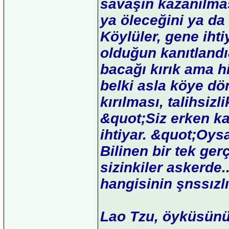
savaşın kazanılma
ya öleceğini ya da
Köylüler, gene ihti
olduğun kanıtland
bacağı kırık ama h
belki asla köye d
kırılması, talihsiz
&quot;Siz erken k
ihtiyar. &quot;Oys
Bilinen bir tek ge
sizinkiler askerde.
hangisinin şnssızl
Lao Tzu, öyküsünü