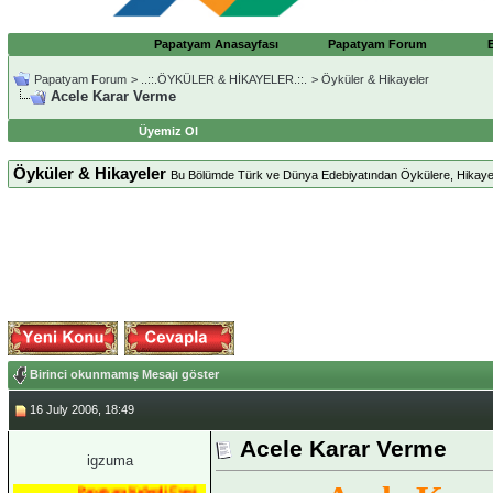
Papatyam Anasayfası
Papatyam Forum
Papatyam Forum
>
..::.ÖYKÜLER & HİKAYELER.::.
>
Öyküler & Hikayeler
Acele Karar Verme
Üyemiz Ol
Öyküler & Hikayeler
Bu Bölümde Türk ve Dünya Edebiyatından Öykülere, Hikayelere
Birinci okunmamış Mesajı göster
16 July 2006, 18:49
Acele Karar Verme
igzuma
Papatyam Kıdemli Üyesi