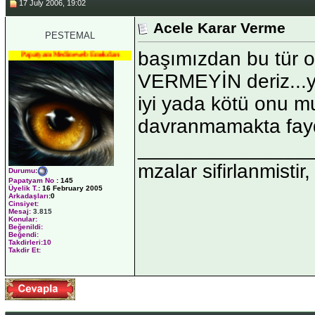
17 July 2006, 19:02
Acele Karar Verme
PESTEMAL
başımızdan bu tür
Papatyam Medineweb Emekdarı
VERMEYİN deriz...y
iyi yada kötü onu mut
davranmamakta fayd
_______________
mzalar sifirlanmistir,
Durumu
:
Papatyam No
:
145
Üyelik T.
:
16 February 2005
Arkadaşları
:0
Cinsiyet:
Mesaj:
3.815
Konular:
Beğenildi:
Beğendi:
Takdirleri:10
Takdir Et: