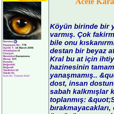
Acele Kar
Köyün birinde bir 
varmış. Çok fakirm
bile onu kıskanırmı
Durumu
:
Papatyam No
:
778
Üyelik T.
:
16 March 2006
destan bir beyaz at
Arkadaşları
:0
Cinsiyet:
Memleket:
Kastamonu
Kral bu at için iht
Mesaj:
505
Konular:
hazinesinin tamam
Beğenildi:
Beğendi:
Takdirleri:10
yanaşmamış.. &quot;
Takdir Et:
Konu Bu Üyemize Aittir!
dost, insan dostun
sabah kalkmışlar ki
toplanmış: &quot;S
bırakmayacakları, ç