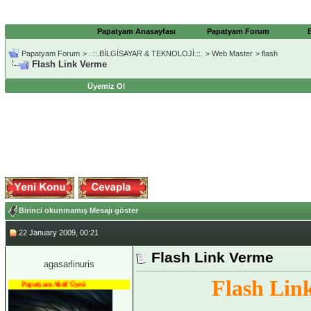
Papatyam Anasayfası
Papatyam Forum
Papatyam Forum
>
..::.BİLGİSAYAR & TEKNOLOJİ.::.
>
Web Master
>
flash
Flash Link Verme
Üyemiz Ol
Birinci okunmamış Mesajı göster
22 January 2009, 00:21
Flash Link Verme
agasarlinuris
Flash Lin
Papatyam Aktif Üyesi