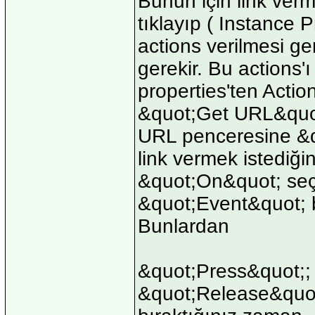
Bunun için link ver
tıklayıp ( Instance 
actions verilmesi g
gerekir. Bu actions'ı
properties'ten Actio
&quot;Get URL&quot;
URL penceresine &
link vermek istediğin
&quot;On&quot; seçe
&quot;Event&quot; ba
Bunlardan
&quot;Press&quot;;
&quot;Release&quot