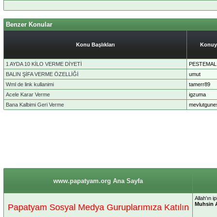
Benzer Konular
Konu Başlıkları
Konuy
1 AYDA 10 KİLO VERME DİYETİ
PESTEMAL
BALIN ŞİFA VERME ÖZELLİĞİ
umut
Wml de link kullanimi
tamerr89
Acele Karar Verme
igzuma
Bana Kalbimi Geri Verme
mevlutgune
www.papatyam.org Ana Sayfa
Allah'ın 
Muhsin 
Papatyam Sosyal Medya Guruplarımıza Katılın