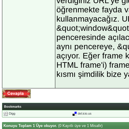
verdiğiniz URL'ye gid
öğrenmekte fayda v
kullanmayacağız. U
&quot;window&quot;
penceresinde açılac
aynı pencereye, &qu
açıyor. Eğer frame k
HTML frame'i) frame 
kısmı şimdilik bize 
Bookmarks
Digg
del.icio.us
Konuyu Toplam 1 Üye okuyor.
(0 Kayıtlı üye ve 1 Misafir)