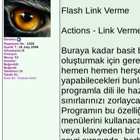
Flash Link Verme
Actions - Link Verm
Durumu
:
Papatyam No
:
1326
Üyelik T.
:
16 July 2008
Buraya kadar basit 
Arkadaşları
:0
Cinsiyet:
Mesaj:
53
oluşturmak için gere
Konular:
Beğenildi:
hemen hemen herşey
Beğendi:
Takdirleri:10
Takdir Et:
yapabilecekleri bunla
Konu Bu Üyemize Aittir!
programla dili ile h
sınırlarınızı zorlayc
Programın bu özelli
menülerini kullanaca
veya klavyeden bir