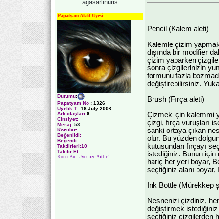
agasarlinuris
Papatyam Aktif Üyesi
Pencil (Kalem aleti)
Kalemle çizim yapmak iç
dışında bir modifier d
çizim yaparken çizgiler
sonra çizgilerinizin yu
formunu fazla bozmadan y
değiştirebilirsiniz. Yu
Durumu
:
Brush (Fırça aleti)
Papatyam No
:
1326
Üyelik T.
:
16 July 2008
Çizmek için kalemmi y
Arkadaşları
:0
Cinsiyet:
çizgi, fırça vuruşları i
Mesaj:
53
sanki ortaya çıkan nes
Konular:
Beğenildi:
olur. Bu yüzden dolgun
Beğendi:
kutusundan fırçayı seç
Takdirleri:10
Takdir Et:
istediğiniz. Bunun için
Konu Bu Üyemize Aittir!
hariç her yeri boyar, 
seçtiğiniz alanı boyar,
Ink Bottle (Mürekkep ş
Nesnenizi çizdiniz, hem
değiştirmek istediğiniz
seçtiğiniz çizgilerden h