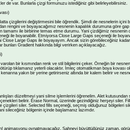
r de var. Bunlarla çizgi formunuzu istediğiniz gibi belirleyebilirsiniz.
vası)
atta çizgilerini değiştirmesini bile öğrendik. Şimdi de nesnelerin için
ndan rengini ve boyayacağımız nesnenin kapalılık durumuna göre gap 
in tamamı ile birbirine temas etme durumu. Yani çizdiğimiz nesnenin dı
eği ile boyanabilir. Etmiyorsa Close Large Gaps seçeneği ile boyanab
ini Close Large Gaps ile boyayayım. Ancak sizin görebileceğiniz kadar 
r bunları Gradient hakkında bilgi verirken açıklayacağız.
i)
arolan bir kısmından renk ve stil bilgilerini çeker. Örneğin bir nesnen
götürüp tıklamanız yeterli olacaktır. İmleç otomatikman boya kovası o
kenarına yakın bir yerine getirirseniz altında bir kalem belirir ve nesn
nlışları düzeltmeyi yani silme işlemlerini öğrenelim. Alet kutusundan 
 seçenekleri belirir. Erase Normal, üzerinde gezindiğiniz herşeyi siler. Fil
çizgileri siler. Selected fills seçeneği, seçmiş olduğunuz bölgeleri si
yani sileceğiniz bölgenin içinde başlamanız lazımdır.
n! animasyonu oynatmayacağız. Sahneyi büyüttüğünüz zaman, görünm