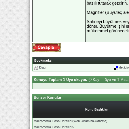
basılı tutarak gezdiri
Magnifier (Büyüteç alet
Sahneyi büyütmek veya 
döner. Büyütme işini en
mükemmel görünecektir
Bookmarks
Digg
del.ici
Konuyu Toplam 1 Üye okuyor.
(0 Kayıtlı üye ve 1 Misaf
Benzer Konular
Konu Başlıkları
Macromedia Flash Dersleri (Web Ortamına Aktarma)
Macromedia Flash Dersleri 5