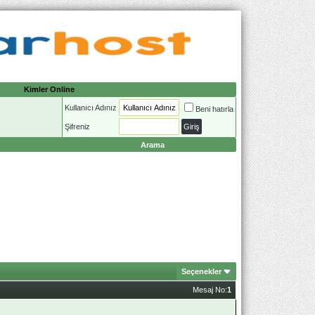
Kimler Online
Kullanıcı Adınız
Beni hatırla
Şifreniz
Arama
Seçenekler
Mesaj No:
1