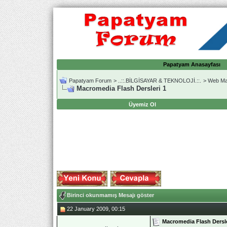
Papatyam Anasayfası
Papatyam Forum
>
..::.BİLGİSAYAR & TEKNOLOJİ.::.
>
Web Ma
Macromedia Flash Dersleri 1
Üyemiz Ol
Birinci okunmamış Mesajı göster
22 January 2009, 00:15
Macromedia Flash Dersle