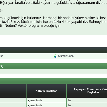
n. Eğer yan tarafta ve alttaki kaydırma çubuklarıyla uğraşamam diyorsa
i)
küçültmek için kullanırız. Herhangi bir anda büyüteç aletine iki kez 
 fazla 5 kez, küçültme işini ise en fazla 4 kez yapabiliriz. Sahneyi n
. Neden? Vektör programı olduğu için
o.us
StumbleUpon
ir)
Papatyam Forum Ana Kate
Konuyu Başlatan
Başlıkları
agasarlinuris
flash
agasarlinuris
flash