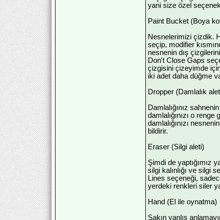
yani size özel seçenekle
Paint Bucket (Boya ko
Nesnelerimizi çizdik. H
seçip, modifier kısmı
nesnenin dış çizgilerin
Don't Close Gaps seçen
çizgisini çizeyimde iç
iki adet daha düğme va
Dropper (Damlalık alet
Damlalığınız sahnenin v
damlalığınızı o renge 
damlalığınızı nesnenin 
bildirir.
Eraser (Silgi aleti)
Şimdi de yaptığımız ya
silgi kalınlığı ve silgi
Lines seçeneği, sadece 
yerdeki renkleri siler 
Hand (El ile oynatma)
Sakın yanlış anlamayı