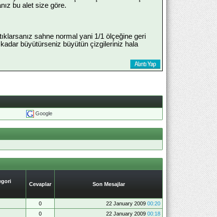
nız bu alet size göre.
tıklarsanız sahne normal yani 1/1 ölçeğine geri
e kadar büyütürseniz büyütün çizgileriniz hala
Google
gori
Cevaplar
Son Mesajlar
0
22 January 2009
00:20
0
22 January 2009
00:18