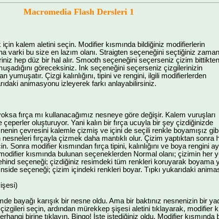
Macromedia Flash Dersleri 1
in kalem aletini seçin. Modifier kısmında bildiğiniz modifierlerin
aha varki bu size en lazım olanı. Straigten seçeneğini seçtiğiniz zama
iniz hep düz bir hal alır. Smooth seçeneğini seçerseniz çizim bittikte
muşadığını göreceksiniz. Ink seçeneğini seçerseniz çizgilerinizin
umuşatır. Çizgi kalınlığını, tipini ve rengini, ilgili modifierlerden
karıdaki animasyonu izleyerek farkı anlayabilirsiniz.
oksa fırça mı kullanacağımız nesneye göre değişir. Kalem vuruşları
se çeperler oluşturuyor. Yani kalın bir fırça ucuyla bir şey çizdiğinizde
nenin çevresini kalemle çizmiş ve içini de seçili renkle boyamışız gib
 nesneleri fırçayla çizmek daha mantıklı olur. Çizim yaptıktan sonra h
in. Sonra modifier kısmından fırça tipini, kalınlığını ve boya rengini
 modifier kısmında bulunan seçeneklerden Normal olanı; çizimin her yeri
Behind seçeneği; çizdiğiniz resimdeki tüm renkleri koruyarak boyama
 Inside seçeneği; çizim içindeki renkleri boyar. Tıpkı yukarıdaki anima
işesi)
de bayağı karışık bir nesne oldu. Ama bir baktınız nesnenizin bir yada
 çizgileri seçin, ardından mürekkep şişesi aletini tıklayarak, modifier 
erhangi birine tıklayın. Bingo! İşte istediğiniz oldu. Modifier kısmında b