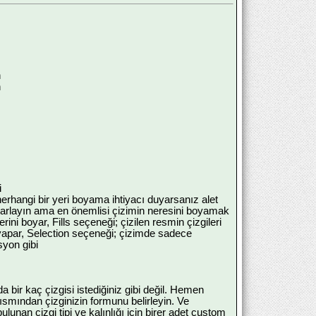
n
n
i
erhangi bir yeri boyama ihtiyacı duyarsanız alet
 ayarlayın ama en önemlisi çizimin neresini boyamak
ni boyar, Fills seçeneği; çizilen resmin çizgileri
 yapar, Selection seçeneği; çizimde sadece
syon gibi
 bir kaç çizgisi istediğiniz gibi değil. Hemen
kısmından çizginizin formunu belirleyin. Ve
ulunan çizgi tipi ve kalınlığı için birer adet custom