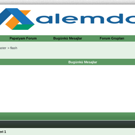
Papatyam Forum
Bugünkü Mesajlar
Forum Grupları
ster
>
flash
Bugünkü Mesajlar
ri 1