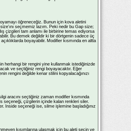
i boyamayı öğreneceğiz. Bunun için kova aletini
size'ını seçmemiz lazım. Peki nedir bu Gap size;
ş çizgileri tam anlamı ile birbirine temas ediyorsa
ilir. Bu demek değildir ki bir dörtgenin sadece üç
açıklıklarda boyayabilir. Modifier kısmında en altta
in herhangi bir rengini yine kullanmak istediğinizde
lacak ve seçtiğiniz rengi boyayacaktır. Eğer
enin rengini değilde kenar stilini kopyalacağınızı
silgi aracını seçtiğiniz zaman modifier kısmında
ls seçeneği, çizgilerin içinde kalan renkleri siler.
ler. Inside seçeneği ise, silme işlemine başladığınız
eyen kısımlarına ulaşmak için bu aleti seçin ve