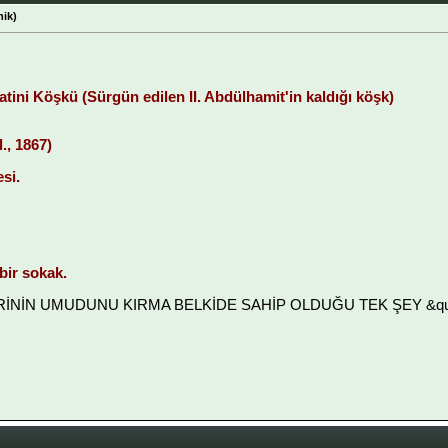
ik)
tini Köşkü (Sürgün edilen II. Abdülhamit'in kaldığı köşk)
., 1867)
si.
bir sokak.
LERİNİN UMUDUNU KIRMA BELKİDE SAHİP OLDUĞU TEK ŞEY &quot