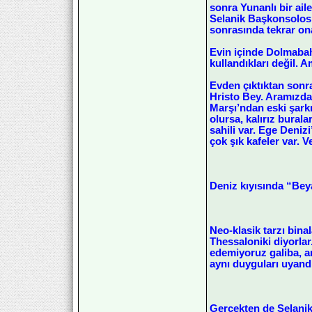
sonra Yunanlı bir ail
Selanik Başkonsolosl
sonrasında tekrar on
Evin içinde Dolmabahç
kullandıkları değil. 
Evden çıktıktan sonr
Hristo Bey. Aramızda
Marşı’ndan eski şarkı
olursa, kalırız burala
sahili var. Ege Deni
çok şık kafeler var. V
Deniz kıyısında “Bey
Neo-klasik tarzı binal
Thessaloniki diyorlar
edemiyoruz galiba, a
aynı duyguları uyandı
Gerçekten de Selanik,