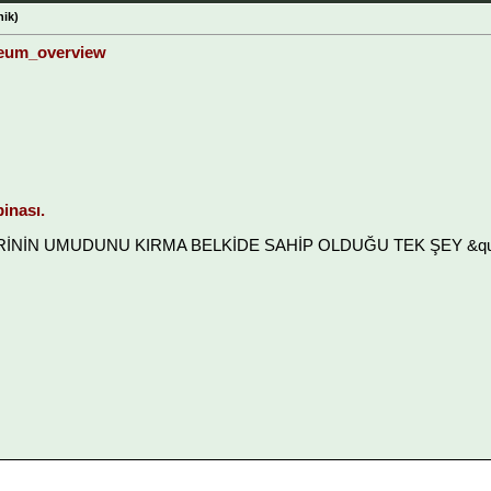
ik)
deum_overview
inası.
LERİNİN UMUDUNU KIRMA BELKİDE SAHİP OLDUĞU TEK ŞEY &quot