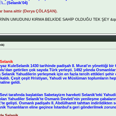
i... (Selanik’04)
lar bana aittir (Derya ÇÖLAŞAN).
LERİNİN UMUDUNU KIRMA BELKİDE SAHİP OLDUĞU TEK ŞEY &quot
ik)
Selanik
yaz KuleSelanik 1430 tarihinde padişah II. Murat'ın yönettiği bir 
u'dan getirilen çok sayıda Türk yerleşti. 1492 yılında Osmanlıla
a Selanik Yahudilerin yerleşmek için en fazla tercih ettikleri şehir
kaldı. Çeşit çeşit Hristiyan, Yahudi ve Müslüman toplumların hep 
aline geldi.
Sevi tarafında başlatılan Sabetayizm hareketi Selanik'teki Yahudi
lan Yahudiler Selanik'te Osmanlı Devleti'nin yenileşme çabaların
te gelişti. Osmanlı padişahı II. Abdülhamit tahttan indirildikten 
anik Yunanlıların eline geçince İstanbul'a geri gönderilmek zorund
de Selanik