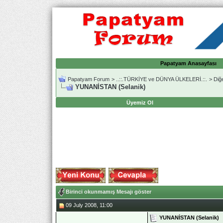
Papatyam Anasayfası
Papatyam Forum
>
..::.TÜRKİYE ve DÜNYA ÜLKELERİ.::.
>
Diğ
YUNANİSTAN (Selanik)
Üyemiz Ol
Birinci okunmamış Mesajı göster
09 July 2008, 11:00
YUNANİSTAN (Selanik)