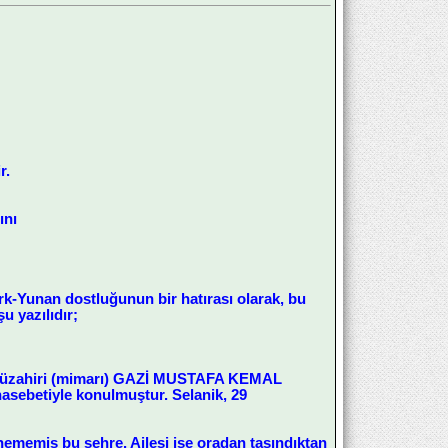
r.
ını
rk-Yunan dostluğunun bir hatırası olarak, bu
u yazılıdır;
in) müzahiri (mimarı) GAZİ MUSTAFA KEMAL
asebetiyle konulmuştur. Selanik, 29
nememiş bu şehre. Ailesi ise oradan taşındıktan