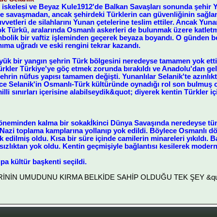
kçı iskelesi ve Beyaz Kule1912'de Balkan Savaşları sonunda şehir 
ne savaşmadan, ancak şehirdeki Türklerin can güvenliğinin sağla
vvetleri de silahlarını Yunan çetelerine teslim ettiler. Ancak Yuna
k Türkü, aralarında Osmanlı askerleri de bulunmak üzere katletmi
mbolik bir vaftiz işleminden geçerek beyaza boyandı. O günden be
ıma uğradı ve eski rengini tekrar kazandı.
üyük bir yangın şehrin Türk bölgesini neredeyse tamamen yok et
ürkler Türkiye'ye göç etmek zorunda bırakıldı ve Anadolu'dan gel
şehrin nüfus yapısı tamamen değişti. Yunanlılar Selanik'te azınlık
lece Selanik'in Osmanlı-Türk kültüründe oynadığı rol son bulmuş 
illi sınırları içerisine alabilseydik&quot; diyerek kentin Türkler i
öneminden kalma bir sokakİkinci Dünya Savaşında neredeyse tüm
n Nazi toplama kamplarına yollanıp yok edildi. Böylece Osmanlı d
 edilmiş oldu. Kısa bir süre içinde camilerin minareleri yıkıldı. B
ızlıktan yok oldu. Kentin geçmişiyle bağlantısı kesilerek modern b
pa kültür başkenti seçildi.
LERİNİN UMUDUNU KIRMA BELKİDE SAHİP OLDUĞU TEK ŞEY &quot