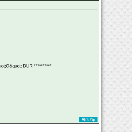
;O&quot; DUR **********