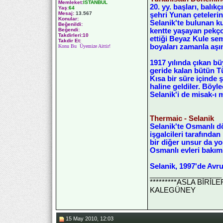
Memleket:
İSTANBUL
20. yy. başları, balı
Yaş:
64
Mesaj:
13.567
şehri Yunan çeteleri
Konular:
Selanik'te bulunan ku
Beğenildi:
kentte yaşayan pekço
Beğendi:
Takdirleri:10
ettiği Beyaz Kule se
Takdir Et:
boyaları zamanla aşın
Konu Bu Üyemize Aittir!
1917 yılında çıkan b
geride kalan bütün T
Kısa bir süre içinde 
haline geldiler. Böy
Selanik'i de misak-ı m
Thermaic - Selanik
Selanik'te Osmanlı d
işgalcileri tarafında
bir diğer unsur da yok
Osmanlı evleri bakıms
Selanik, 1997'de Avru
__________________
*********ASLA BİRİ
KALEGÜNEY
15 May 2010, 12:03