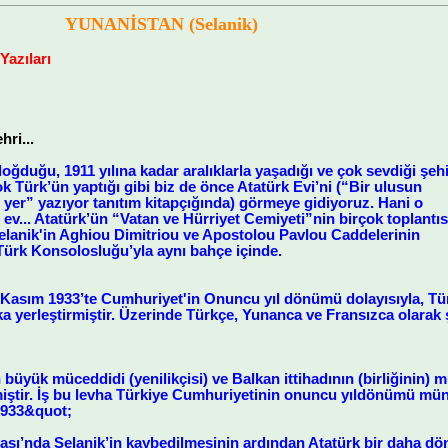
YUNANİSTAN (Selanik)
Yazıları
hri...
doğduğu, 1911 yılına kadar aralıklarla yaşadığı ve çok sevdiği şehi
Türk’ün yaptığı gibi biz de önce Atatürk Evi’ni (“Bir ulusun
yer” yazıyor tanıtım kitapçığında) görmeye gidiyoruz. Hani o
 ev... Atatürk’ün “Vatan ve Hürriyet Cemiyeti”nin birçok toplantıs
Selanik'in Aghiou Dimitriou ve Apostolou Pavlou Caddelerinin
 Türk Konsolosluğu’yla aynı bahçe içinde.
4 Kasım 1933’te Cumhuriyet'in Onuncu yıl dönümü dolayısıyla, Tü
ka yerleştirmiştir. Üzerinde Türkçe, Yunanca ve Fransızca olarak ş
n büyük müceddidi (yenilikçisi) ve Balkan ittihadının (birliğin
ştir. İş bu levha Türkiye Cumhuriyetinin onuncu yıldönümü mün
 1933&quot;
aşı’nda Selanik’in kaybedilmesinin ardından Atatürk bir daha dö