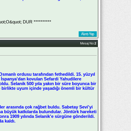
;O&quot; DUR **********
Mesaj No:
2
Osmanlı ordusu tarafından fethedildi. 15. yüzyıl
r İspanya'dan kovulan Sefardi Yahudilere
 oldu. Selanik 500 yıla yakın bir süre boyunca bir
birlikte uyum içinde yaşadığı önemli bir kültür
ler arasında çok rağbet buldu. Sabetay Sevi'yi
a büyük katkılarda bulundular. Jöntürk hareketi
sonra 1909 yılında Selanik'e sürgüne gönderildi.
a kaldı.