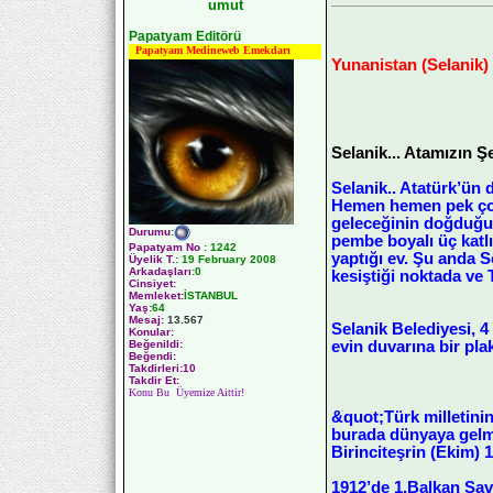
umut
Papatyam Editörü
Papatyam Medineweb Emekdarı
Yunanistan (Selanik) 
Selanik... Atamızın Şe
Selanik.. Atatürk’ün 
Hemen hemen pek çok 
geleceğinin doğduğu 
Durumu
:
pembe boyalı üç katlı
Papatyam No
:
1242
yaptığı ev. Şu anda 
Üyelik T.
:
19 February 2008
Arkadaşları
:0
kesiştiği noktada ve
Cinsiyet:
Memleket:
İSTANBUL
Yaş:
64
Mesaj:
13.567
Selanik Belediyesi, 
Konular:
evin duvarına bir pla
Beğenildi:
Beğendi:
Takdirleri:10
Takdir Et:
Konu Bu Üyemize Aittir!
&quot;Türk milletini
burada dünyaya gelmi
Birinciteşrin (Ekim)
1912’de 1.Balkan Sav