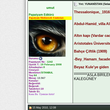
Ynt: YUNANİSTAN (Selan
umut
Thessalonique,_1916
Papatyam Editörü
Papatyam Medineweb Emekdarı
Abdul-Hamid_villa Ala
Altın kapı (Vardar cad
Aristotales Üniversite
Bahçe Çiftlik (1909)
Durumu
:
-Bey_Hamam_facade
Papatyam No
:
1242
Üyelik T.
:
19 February 2008
Beyaz Kule'ye giden 
Arkadaşları
:0
Cinsiyet:
__________________
Memleket:
İSTANBUL
*********ASLA BİRİ
Yaş:
64
Mesaj:
13.567
KALEGÜNEY
Konular:
Beğenildi:
Beğendi:
Takdirleri:10
Takdir Et:
Konu Bu Üyemize Aittir!
15 May 2010, 12:08