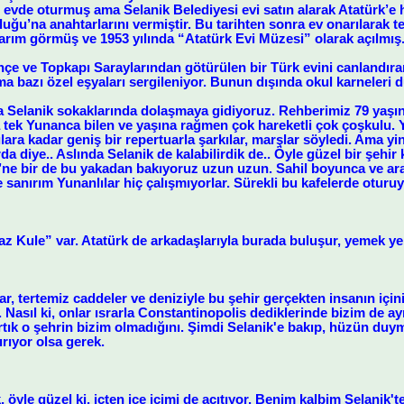
e evde oturmuş ama Selanik Belediyesi evi satın alarak Atatürk’e
uğu’na anahtarlarını vermiştir. Bu tarihten sonra ev onarılarak 
arım görmüş ve 1953 yılında “Atatürk Evi Müzesi” olarak açılmış
e ve Topkapı Saraylarından götürülen bir Türk evini canlandıran 
Ama bazı özel eşyaları sergileniyor. Bunun dışında okul karneleri d
a Selanik sokaklarında dolaşmaya gidiyoruz. Rehberimiz 79 yaş
 tek Yunanca bilen ve yaşına rağmen çok hareketli çok çoşkulu. 
lara kadar geniş bir repertuarla şarkılar, marşlar söyledi. Ama y
rda diye.. Aslında Selanik de kalabilirdik de.. Öyle güzel bir şehir 
zi’ne bir de bu yakadan bakıyoruz uzun uzun. Sahil boyunca ve ar
e sanırım Yunanlılar hiç çalışmıyorlar. Sürekli bu kafelerde oturuy
az Kule” var. Atatürk de arkadaşlarıyla burada buluşur, yemek ye
ar, tertemiz caddeler ve deniziyle bu şehir gerçekten insanın içini 
. Nasıl ki, onlar ısrarla Constantinopolis dediklerinde bizim de ay
rtık o şehrin bizim olmadığını. Şimdi Selanik'e bakıp, hüzün du
rıyor olsa gerek.
 öyle güzel ki, içten içe içimi de acıtıyor. Benim kalbim Selanik't