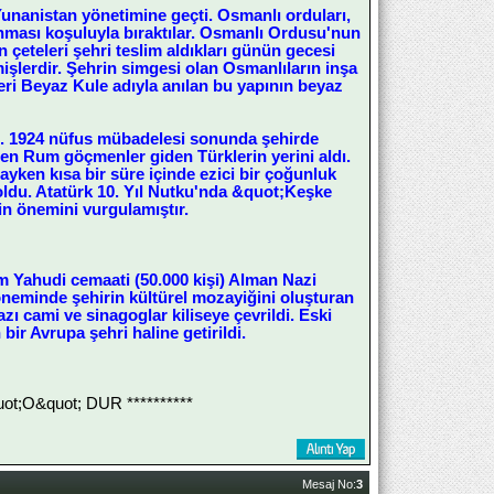
Yunanistan yönetimine geçti. Osmanlı orduları,
nması koşuluyla bıraktılar. Osmanlı Ordusu'nun
n çeteleri şehri teslim aldıkları günün gecesi
şlerdir. Şehrin simgesi olan Osmanlıların inşa
ri Beyaz Kule adıyla anılan bu yapının beyaz
ti. 1924 nüfus mübadelesi sonunda şehirde
en Rum göçmenler giden Türklerin yerini aldı.
tayken kısa bir süre içinde ezici bir çoğunluk
oldu. Atatürk 10. Yıl Nutku'nda &quot;Keşke
çin önemini vurgulamıştır.
 Yahudi cemaati (50.000 kişi) Alman Nazi
öneminde şehirin kültürel mozayiğini oluşturan
azı cami ve sinagoglar kiliseye çevrildi. Eski
ir Avrupa şehri haline getirildi.
;O&quot; DUR **********
Mesaj No:
3