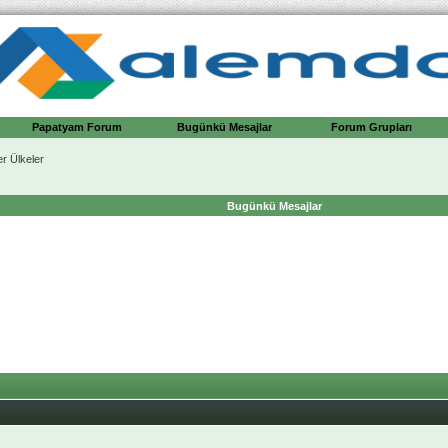
Papatyam Forum
Bugünkü Mesajlar
Forum Grupları
er Ülkeler
Bugünkü Mesajlar