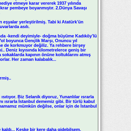
 hediye etmeye karar vererek 1937 yılında
tekrar pembeye boyanmıştır. 2.Dünya Savaşı
.
eşyalar yerleştirilmiş. Tabi ki Atatürk’ün
uvarlarda asılı.
ında -kendi deyimiyle- doğma büyüme Kadıköy’lü
Yol boyunca Gençlik Marşı, Onuncu yıl
ine de korkmuyor değiliz. Ya rehbere birşey
ki.. Deniz kıyısında kilometrelerce geniş bir
a sokaklarda kapının önüne koltuklarını atmış
orlar. Her zaman kalabalık...
rmiş..
ısıtıyor. Biz Selanik diyoruz, Yunanlılar ısrarla
nı ısrarla İstanbul dememiz gibi. Bir türlü kabul
ymamamız mümkün değilse, onlar için de İstanbul
e kaldı... Keşke bir kere daha gidebilsem,