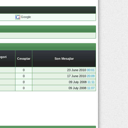
Google
gori
Cevaplar
Son Mesajlar
0
23 June 2010
00:01
0
17 June 2010
20:09
0
09 July 2008
11:11
0
09 July 2008
11:07