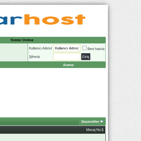
Kimler Online
Kullanıcı Adınız
Beni hatırla
Şifreniz
Arama
Seçenekler
Mesaj No:
1