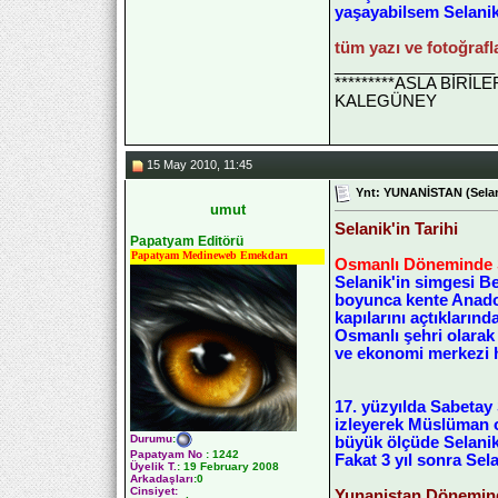
yaşayabilsem Selanik’
tüm yazı ve fotoğraf
__________________
*********ASLA BİRİ
KALEGÜNEY
15 May 2010, 11:45
Ynt: YUNANİSTAN (Selan
umut
Selanik'in Tarihi
Papatyam Editörü
Papatyam Medineweb Emekdarı
Osmanlı Döneminde 
Selanik'in simgesi Be
boyunca kente Anadol
kapılarını açtıklarınd
Osmanlı şehri olarak 
ve ekonomi merkezi h
17. yüzyılda Sabetay 
izleyerek Müslüman o
Durumu
:
büyük ölçüde Selanik'
Papatyam No
:
1242
Fakat 3 yıl sonra Sel
Üyelik T.
:
19 February 2008
Arkadaşları
:0
Cinsiyet:
Yunanistan Dönemin