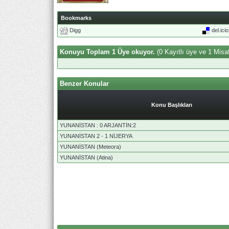
Bookmarks
Digg
del.ici
Konuyu Toplam 1 Üye okuyor.
(0 Kayıtlı üye ve 1 Misaf
Benzer Konular
Konu Başlıkları
YUNANİSTAN : 0 ARJANTİN:2
YUNANİSTAN 2 - 1 NİJERYA
YUNANİSTAN (Meteora)
YUNANİSTAN (Atina)