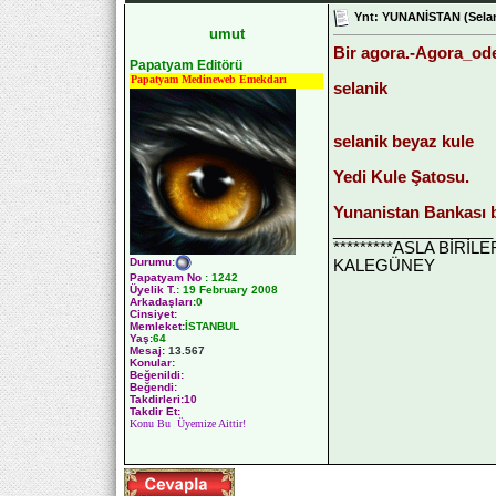
Ynt: YUNANİSTAN (Selan
umut
Bir agora.-Agora_o
Papatyam Editörü
Papatyam Medineweb Emekdarı
selanik
selanik beyaz kule
Yedi Kule Şatosu.
Yunanistan Bankası b
__________________
*********ASLA BİRİ
Durumu
:
KALEGÜNEY
Papatyam No
:
1242
Üyelik T.
:
19 February 2008
Arkadaşları
:0
Cinsiyet:
Memleket:
İSTANBUL
Yaş:
64
Mesaj:
13.567
Konular:
Beğenildi:
Beğendi:
Takdirleri:10
Takdir Et:
Konu Bu Üyemize Aittir!