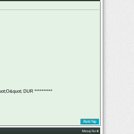
;O&quot; DUR **********
Mesaj No:
4