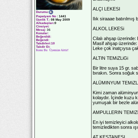
ALÇI LEKESI
Durumu
:
Papatyam No
:
1441
Ilık siraaae batırılmış b
Üyelik T.
:
08 May 2009
Arkadaşları
:0
Cinsiyet:
ALKOL LEKESi
Mesaj:
36
Konular:
Beğenildi:
Cilalı ahşap üzerinde: L
Beğendi:
Masif ahşap üzerinde: 
Takdirleri:10
Takdir Et:
Leke çok inatçıysa ça
Konu Bu Üyemize Aittir!
ALTIN TEMiZLiGi
Bir litre suya 15 gr. s
bırakın. Sonra soğuk su
ALÜMINYUM TEMiZL
Kimi zaman alüminyum k
kolaydır. İçinde kuzu k
yumuşak bir bezle alümi
AMPULLERIN TEMIZ
En iyi temizleyici alk
temizledikten sonra ış
AT KESTANESI