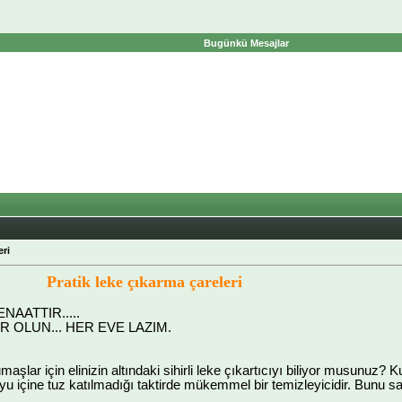
Bugünkü Mesajlar
eri
Pratik leke çıkarma çareleri
AATTIR.....
 OLUN... HER EVE LAZIM.
şlar için elinizin altındaki sihirli leke çıkartıcıyı biliyor musunuz? K
u içine tuz katılmadığı taktirde mükemmel bir temizleyicidir. Bunu s