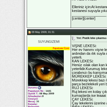
Elleriniz için:At kesta
kestanesi suyuyla yıkar
__________________
[center]
[center]
09 May 2009, 01:31
Ynt: Pratik leke çıkarma 
SUYUNGIZEMI
ViŞNE LEKESi:
Papatyam Üyesi
Her ev hanımı vişne le
ardından da ılık suyla
yeterli.
KAN LEKESi:
Henüz ıslak olan kan 
yeterlidir.Kurumuş lek
çorabınızı bu karışıma 
MÜREKKEP LEKESi:
Mürekkep lekesi bazı 
parça bezlelekeli yeri 
RUJ LEKESi:
Durumu
:
Papatyam No
:
1441
Ruj lekesi en kolay çık
Üyelik T.
:
08 May 2009
kumaşlarda ise leaaai al
Arkadaşları
:0
ÇAY LEKESi:
Cinsiyet:
Mesaj:
36
Çay lekelerini üzerine
Konular:
BiRA LEKESi:
Beğenildi: