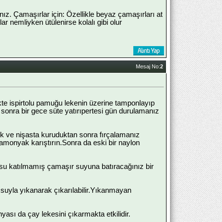
ınız. Çamaşırlar için: Özellikle beyaz çamaşırları at
r nemliyken ütülenirse kolalı gibi olur
Mesaj No:
2
kte ispirtolu pamuğu lekenin üzerine tamponlayıp
 sonra bir gece süte yatırıpertesi gün durulamanız
ek ve nişasta kuruduktan sonra fırçalamanız
 amonyak karıştırın.Sonra da eski bir naylon
su katılmamış çamaşır suyuna batıracağınız bir
k suyla yıkanarak çıkarılabilir.Yıkanmayan
yası da çay lekesini çıkarmakta etkilidir.