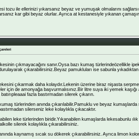
nesi tozu ile ellerinizi yıkarsanız beyaz ve yumuşak olmalarını sağlars
sanız kar gibi beyaz olurlar. Ayrıca at kestanesiyle yıkanan çamaşırla
çareleri
kesinin çıkmayacağını sanır.Oysa bazı kumaş türlerindeözellikle ipe
 durulayarak çıkarabilirsiniz.Beyaz pamukluları ise sabunla yıkadıktan
lekesini çıkarmak daha kolaydır.Lekenin üzerine biraz nişasta serpm
eler için de amonyağa başvurmalısınız.Bir litre suya iki yemek kaşığı
batırıpleaaai fazla bastırmadan silerek çıkarın.
kumaş türlerinden anında çıkarılabilir.Pamuklu ve beyaz kumaşlarda 
bastırmadan silerseniz leke kolaylıkla çıkacaktır.
abilen leke türlerinden biridir.Yıkanabilen kumaşlarda lekesabunlu ılı
kolle silerek kolaylıkla çıkarabilirsiniz.
 anında kaynamış sıcak su dökerek çıkarabilirsiniz. Ayrıca limon kolon