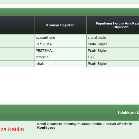
Papatyam Forum Ana Kate
Konuyu Başlatan
Başlıkları
agasarlinuris
vısual basic
PESTEMAL
Pratik Bilgiler
PESTEMAL
Pratik Bilgiler
tamerr89
C++
nihale
Pratik Bilgiler
Tefekküre 
Kendi kusurlarını affetmeyen adamın bütün kusurları affedilebilir.
Konfüçyus
a Katılın