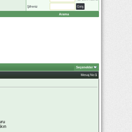
Şifreniz
Arama
Seçenekler
Mesaj No:
1
uru
akın