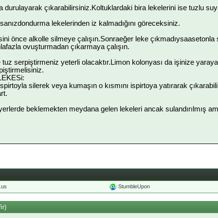
a durulayarak çıkarabilirsiniz.Koltuklardaki bira lekelerini ise tuzlu suya
:
rsanızdondurma lekelerinden iz kalmadığını göreceksiniz.
ini önce alkolle silmeye çalışın.Sonraeğer leke çıkmadıysaasetonla si
lafazla ovuşturmadan çıkarmaya çalışın.
tuz serpiştirmeniz yeterli olacaktır.Limon kolonyası da işinize yaraya
iştirmelisiniz.
EKESi:
ispirtoyla silerek veya kumaşın o kısmını ispirtoya yatırarak çıkarabi
rt.
i yerlerde beklemekten meydana gelen lekeleri ancak sulandırılmış amon
o.us
StumbleUpon
ir)