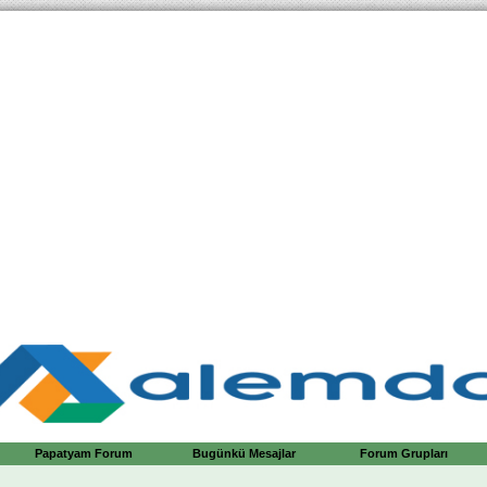
Papatyam Forum
Bugünkü Mesajlar
Forum Grupları