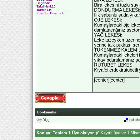
Beğendi:
Bira lekesini tuzlu suyl
Takdirleri:10
DONDURMA LEKESi
Takdir Et:
Konu Bu Üyemize Aittir!
Ilık sabunlu suda yıka
OJE LEKESi:
Kumaşlardaki oje lekes
damlatacağınız aseton
YAĞ LEKESi:
Leke tazeyken üzerine 
yerine talk pudrası serp
TÜKENMEZ KALEM L
Kumaşlardaki lekeleri 
yıkayıpdurulamanız şa
RUTUBET LEKESi:
Kıyafetlerdekirutubetl
__________________
[center]
[center]
Bookmarks
Digg
del.ici
Konuyu Toplam 1 Üye okuyor.
(0 Kayıtlı üye ve 1 Misaf