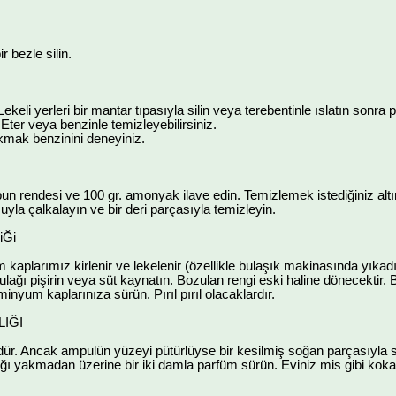
ir bezle silin.
ekeli yerleri bir mantar tıpasıyla silin veya terebentinle ıslatın sonra p
Eter veya benzinle temizleyebilirsiniz.
kmak benzinini deneyiniz.
abun rendesi ve 100 gr. amonyak ilave edin. Temizlemek istediğiniz alt
yla çalkalayın ve bir deri parçasıyla temizleyin.
iĞi
aplarımız kirlenir ve lekelenir (özellikle bulaşık makinasında yıkadık
ulağı pişirin veya süt kaynatın. Bozulan rengi eski haline dönecektir. B
nyum kaplarınıza sürün. Pırıl pırıl olacaklardır.
LIĞI
oldür. Ancak ampulün yüzeyi pütürlüyse bir kesilmiş soğan parçasıyla s
ığı yakmadan üzerine bir iki damla parfüm sürün. Eviniz mis gibi koka