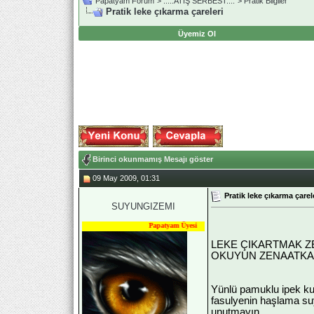
Papatyam Forum
>
..::.ATIŞ SERBEST.::.
>
Pratik Bilgiler
Pratik leke çıkarma çareleri
Üyemiz Ol
Birinci okunmamış Mesajı göster
09 May 2009, 01:31
Pratik leke çıkarma çarel
SUYUNGIZEMI
Papatyam Üyesi
LEKE ÇIKARTMAK ZEN
OKUYUN ZENAATKAR
Yünlü pamuklu ipek kuma
fasulyenin haşlama suy
unutmayın.