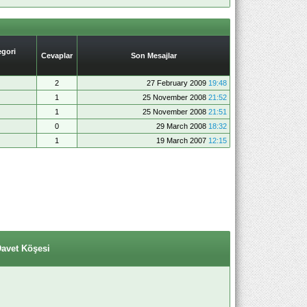
gori
Cevaplar
Son Mesajlar
2
27 February 2009
19:48
1
25 November 2008
21:52
1
25 November 2008
21:51
0
29 March 2008
18:32
1
19 March 2007
12:15
Davet Köşesi