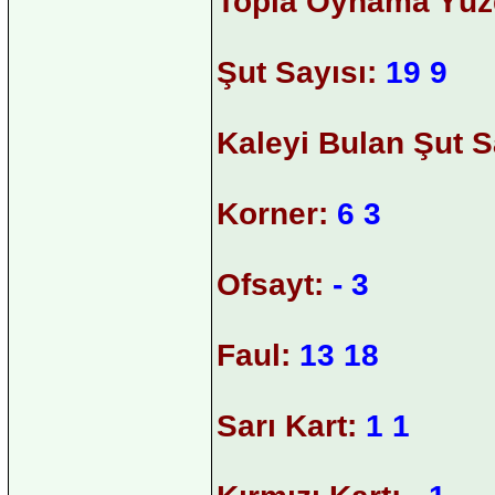
Topla Oynama Yüz
Şut Sayısı:
19 9
Kaleyi Bulan Şut S
Korner:
6 3
Ofsayt:
- 3
Faul:
13 18
Sarı Kart:
1 1