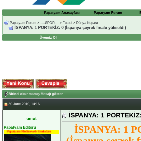
Papatyam Anasayfası
Papatyam Forum
Papatyam Forum
>
..::.SPOR.::.
>
Futbol
>
Dünya Kupası
İSPANYA: 1 PORTEKİZ: 0 (İspanya çeyrek finale yükseldi)
Üyemiz Ol
Birinci okunmamış Mesajı göster
30 June 2010, 14:16
İSPANYA: 1 PORTEKİZ: 
umut
İSPANYA: 1 P
Papatyam Editörü
Papatyam Medineweb Emekdarı
(İspanya çeyrek f