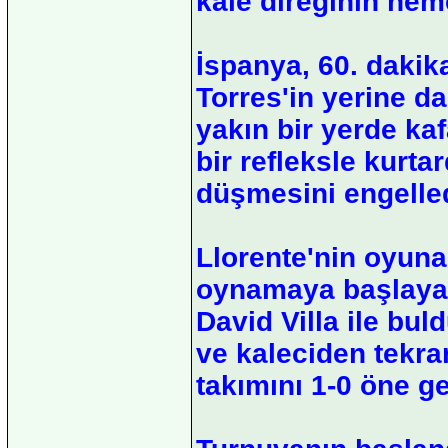
kale direğinin hem
İspanya, 60. dakik
Torres'in yerine da
yakın bir yerde ka
bir refleksle kurt
düşmesini engelled
Llorente'nin oyuna
oynamaya başlayan
David Villa ile bul
ve kaleciden tekra
takımını 1-0 öne ge