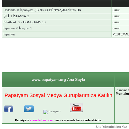
Hollanda: 0 İspanya:1 (İSPANYA DÜNYA ŞAMPİYONU!)
umut
ŞİLİ :1 İSPANYA :2
umut
İSPANYA : 2 - HONDURAS : 0
umut
İspanya: 0 İsviçre :1
umut
İspanya
PESTEMAL
www.papatyam.org Ana Sayfa
İnsanlar b
Montaig
Papatyam Sosyal Medya Guruplarımıza Katılın
Papatyam
alemdarhost
.com
sunucularında barındırılmaktadır.
Site Yöneticisine Yaz