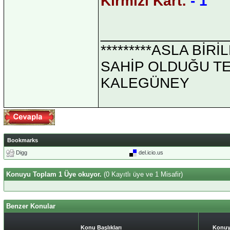
Kırmızı Kart:
- 1
_______________
*********ASLA Bİ
SAHİP OLDUĞU TEK 
KALEGÜNEY
Bookmarks
Digg
del.icio.us
Konuyu Toplam 1 Üye okuyor.
(0 Kayıtlı üye ve 1 Misafir)
Benzer Konular
Konu Başlıkları
Konuy