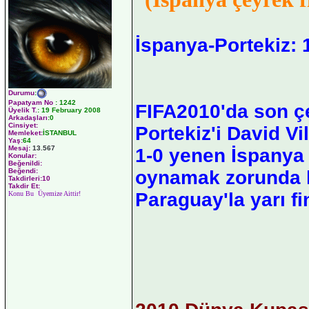
İspanya-Portekiz: 
Durumu
:
Papatyam No
:
1242
FIFA2010'da son çe
Üyelik T.
:
19 February 2008
Arkadaşları
:0
Cinsiyet:
Portekiz'i David Vi
Memleket:
İSTANBUL
Yaş:
64
Mesaj:
13.567
1-0 yenen İspanya 
Konular:
Beğenildi:
oynamak zorunda k
Beğendi:
Takdirleri:10
Takdir Et:
Paraguay'la yarı f
Konu Bu Üyemize Aittir!