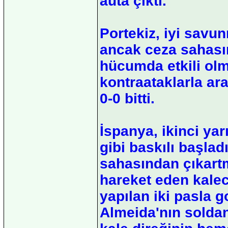
auta çıktı.
Portekiz, iyi savu
ancak ceza sahası
hücumda etkili olma
kontraataklarla ar
0-0 bitti.
İspanya, ikinci yar
gibi baskılı başlad
sahasından çıkartm
hareket eden kaleci
yapılan iki pasla 
Almeida'nın soldan