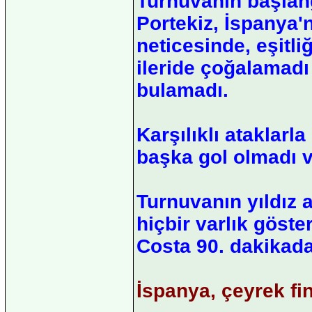
Turnuvanın başlang
Portekiz, İspanya'
neticesinde, eşit
ileride çoğalamadı 
bulamadı.
Karşılıklı ataklar
başka gol olmadı v
Turnuvanın yıldız 
hiçbir varlık göst
Costa 90. dakikada
İspanya, çeyrek fi