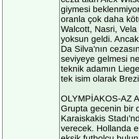
giymesi beklenmiyor
oranla çok daha köt
Walcott, Nasri, Vela
yoksun geldi. Ancak
Da Silva'nın cezas
seviyeye gelmesi ned
teknik adamın Lieg
tek isim olarak Brezi
OLYMPİAKOS-AZ 
Grupta gecenin bir
Karaiskakis Stadı'n
verecek. Hollanda 
eksik futbolcu bulun