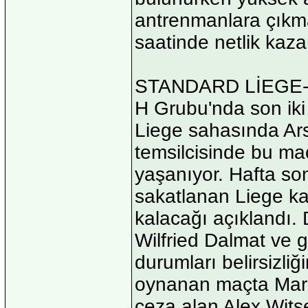
antrenmanlara çıkm
saatinde netlik kaz
STANDARD LİEGE
H Grubu'nda son ik
Liege sahasında Ars
temsilcisinde bu m
yaşanıyor. Hafta s
sakatlanan Liege ka
kalacağı açıklandı. 
Wilfried Dalmat ve
durumları belirsizliğ
oynanan maçta Marc
ceza alan Alex Wits