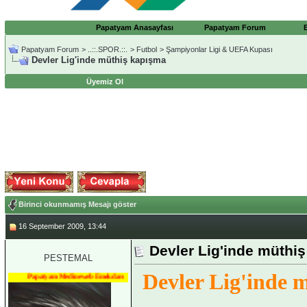
Papatyam Anasayfası
Papatyam Forum
Papatyam Forum
>
..::.SPOR.::.
>
Futbol
>
Şampiyonlar Ligi & UEFA Kupası
Devler Lig'inde müthiş kapışma
Üyemiz Ol
Birinci okunmamış Mesajı göster
16 September 2009, 13:44
Devler Lig'inde müthi
PESTEMAL
Devler Lig'inde 
Papatyam Medineweb Emekdarı