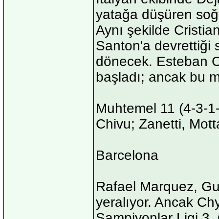
yatağa düşüren soğu
Aynı şekilde Cristia
Santon'a devrettiği
dönecek. Esteban C
başladı; ancak bu m
Muhtemel 11 (4-3-1-
Chivu; Zanetti, Motta
Barcelona
Rafael Marquez, Guar
yeralıyor. Ancak Ch
Şampiyonlar Ligi 3.