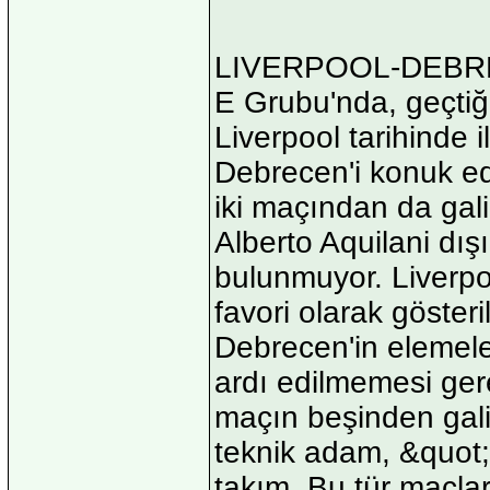
LIVERPOOL-DEB
E Grubu'nda, geçtiğ
Liverpool tarihinde 
Debrecen'i konuk ed
iki maçından da galib
Alberto Aquilani dı
bulunmuyor. Liverp
favori olarak gösteri
Debrecen'in elemele
ardı edilmemesi gere
maçın beşinden galib
teknik adam, &quot;
takım. Bu tür maçla