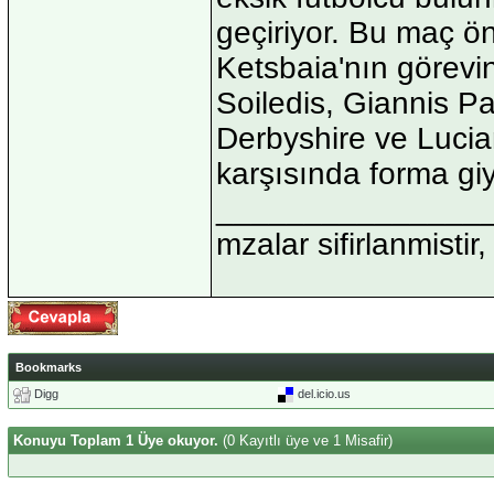
geçiriyor. Bu maç ön
Ketsbaia'nın görevin
Soiledis, Giannis 
Derbyshire ve Lucian
karşısında forma g
_______________
mzalar sifirlanmistir,
Bookmarks
Digg
del.icio.us
Konuyu Toplam 1 Üye okuyor.
(0 Kayıtlı üye ve 1 Misafir)