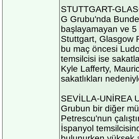
STUTTGART-GLA
G Grubu'nda Bundesl
başlayamayan ve 5 m
Stuttgart, Glasgow 
bu maç öncesi Ludov
temsilcisi ise sakatl
Kyle Lafferty, Mauri
sakatlıkları nedeniy
SEVİLLA-UNİREA 
Grubun bir diğer m
Petrescu'nun çalıştı
İspanyol temsilcisi
bulunurken yüksek at