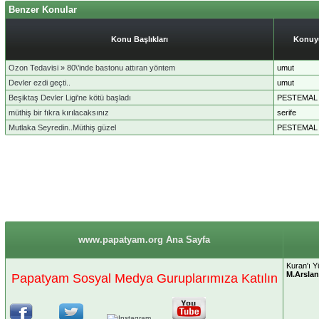
Benzer Konular
Konu Başlıkları
Konuyu
Ozon Tedavisi » 80\'inde bastonu attıran yöntem
umut
Devler ezdi geçti..
umut
Beşiktaş Devler Ligi'ne kötü başladı
PESTEMAL
müthiş bir fıkra kırılacaksınız
serife
Mutlaka Seyredin..Müthiş güzel
PESTEMAL
www.papatyam.org Ana Sayfa
Kuran'ı Y
M.Arslan
Papatyam Sosyal Medya Guruplarımıza Katılın