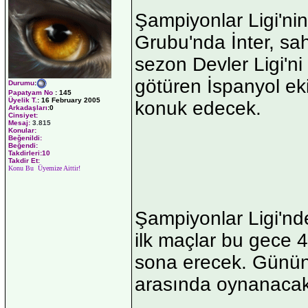
Şampiyonlar Ligi'nin
Grubu'nda İnter, s
sezon Devler Ligi'n
götüren İspanyol eki
Durumu
:
Papatyam No
:
145
Üyelik T.
:
16 February 2005
konuk edecek.
Arkadaşları
:0
Cinsiyet:
Mesaj:
3.815
Konular:
Beğenildi:
Beğendi:
Takdirleri:10
Takdir Et:
Konu Bu Üyemize Aittir!
Şampiyonlar Ligi'nd
ilk maçlar bu gece 4
sona erecek. Günün 
arasında oynanacak