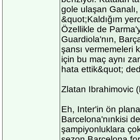
gole ulaşan Ganalı, I
&quot;Kaldığım yer
Özellikle de Parma'y
Guardiola'nın, Barça
şansı vermemeleri k
için bu maç aynı z
hata ettik&quot; dedi
Zlatan Ibrahimovic 
Eh, Inter'in ön pla
Barcelona'nınkisi de 
şampiyonluklara çok
sezon Barcelona form