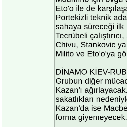
Eto'o ile de karşıla
Portekizli teknik a
sahaya süreceği ilk 1
Tecrübeli çalıştırıcı
Chivu, Stankovic ya 
Milito ve Eto'o'ya g
DİNAMO KİEV-RUB
Grubun diğer mücad
Kazan'ı ağırlayacak
sakatlıkları nedeniy
Kazan'da ise Macbe
forma giyemeyecek