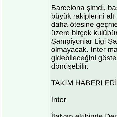
Barcelona şimdi, ba
büyük rakiplerini al
daha ötesine geçme
üzere birçok kulübün
Şampiyonlar Ligi Ş
olmayacak. Inter ma
gidebileceğini göst
dönüşebilir.
TAKIM HABERLERİ
Inter
İtalyan ekibinde Dej