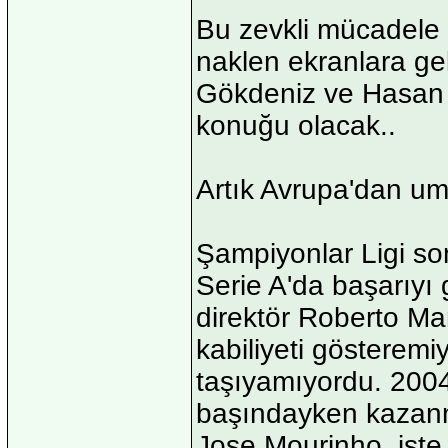
Bu zevkli mücadele 
naklen ekranlara ge
Gökdeniz ve Hasan 
konuğu olacak..
Artık Avrupa'dan um
Şampiyonlar Ligi son
Serie A'da başarıyı 
direktör Roberto Man
kabiliyeti gösteremi
taşıyamıyordu. 2004
başındayken kazanm
Jose Mourinho, işte