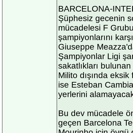
BARCELONA-INTE
Şüphesiz gecenin s
mücadelesi F Grubu
şampiyonlarını karşı
Giuseppe Meazza'da
Şampiyonlar Ligi şa
sakatlıkları buluna
Milito dışında eksik
ise Esteban Cambia
yerlerini alamayacak
Bu dev mücadele ön
geçen Barcelona Tek
Mourinho için övgü d