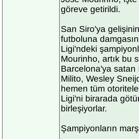
göreve getirildi.
San Siro'ya gelişinin 
futboluna damgasını
Ligi'ndeki şampiyonl
Mourinho, artık bu s
Barcelona'ya satan 
Milito, Wesley Sneijd
hemen tüm otoriteler,
Ligi'ni birarada göt
birleşiyorlar.
Şampiyonların mar