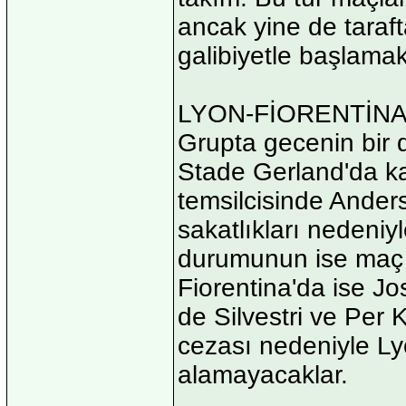
ancak yine de taraf
galibiyetle başlamak
LYON-FİORENTİN
Grupta gecenin bir 
Stade Gerland'da ka
temsilcisinde Ande
sakatlıkları nedeni
durumunun ise maç sa
Fiorentina'da ise Jo
de Silvestri ve Per K
cezası nedeniyle Ly
alamayacaklar.