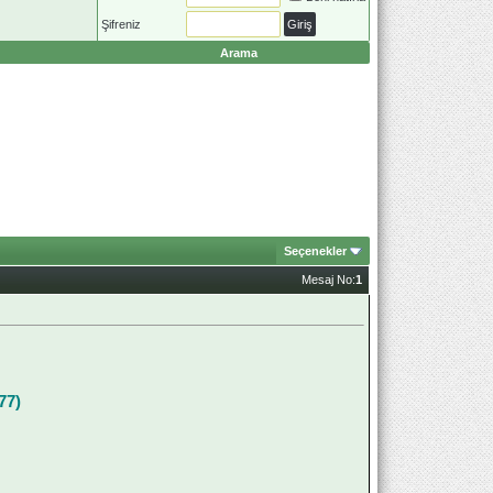
Şifreniz
Arama
Seçenekler
Mesaj No:
1
77)