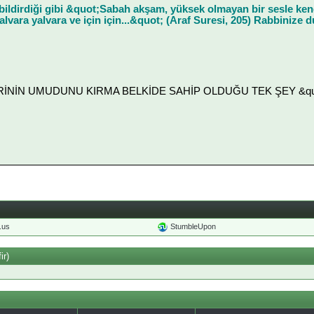
 bildirdiği gibi &quot;Sabah akşam, yüksek olmayan bir sesle ken
yalvara yalvara ve için için...&quot; (Araf Suresi, 205) Rabbinize 
LERİNİN UMUDUNU KIRMA BELKİDE SAHİP OLDUĞU TEK ŞEY &quot
o.us
StumbleUpon
ir)