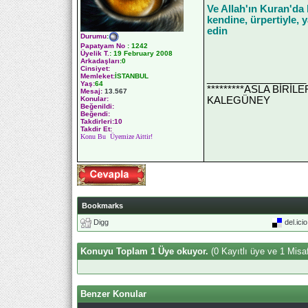
Ve Allah'ın Kuran'da
kendine, ürpertiyle, 
edin
Durumu
:
Papatyam No
:
1242
Üyelik T.
:
19 February 2008
Arkadaşları
:0
Cinsiyet:
Memleket:
İSTANBUL
__________________
Yaş:
64
*********ASLA BİRİ
Mesaj:
13.567
KALEGÜNEY
Konular:
Beğenildi:
Beğendi:
Takdirleri:10
Takdir Et:
Konu Bu Üyemize Aittir!
Bookmarks
Digg
del.ici
Konuyu Toplam 1 Üye okuyor.
(0 Kayıtlı üye ve 1 Misaf
Benzer Konular