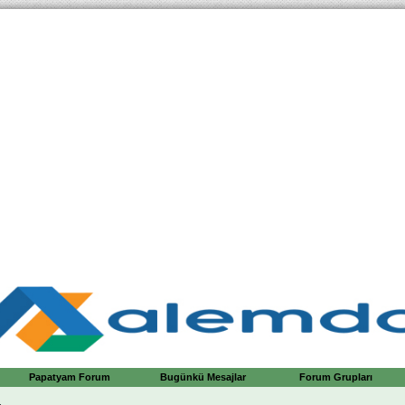
Papatyam Forum
Bugünkü Mesajlar
Forum Grupları