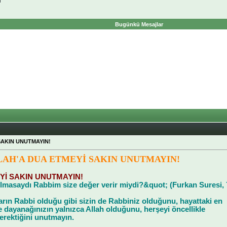
ı
Bugünkü Mesajlar
SAKIN UNUTMAYIN!
LAH'A DUA ETMEYİ SAKIN UNUTMAYIN!
Yİ SAKIN UNUTMAYIN!
lmasaydı Rabbim size değer verir miydi?&quot; (Furkan Suresi, 
arın Rabbi olduğu gibi sizin de Rabbiniz olduğunu, hayattaki en
dayanağınızın yalnızca Allah olduğunu, herşeyi öncellikle
erektiğini unutmayın.