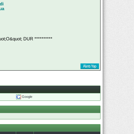
di
dua
;O&quot; DUR **********
Google