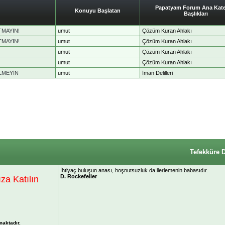
Papatyam Forum Ana Kate
Konuyu Başlatan
Başlıkları
TMAYIN!
umut
Çözüm Kuran Ahlakı
TMAYIN!
umut
Çözüm Kuran Ahlakı
umut
Çözüm Kuran Ahlakı
umut
Çözüm Kuran Ahlakı
ELMEYİN
umut
İman Delilleri
Tefekküre 
İhtiyaç buluşun anası, hoşnutsuzluk da ilerlemenin babasıdır.
D. Rockefeller
a Katılın
maktadır.