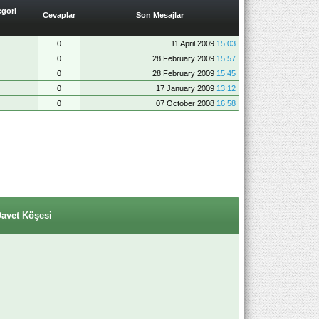
gori
Cevaplar
Son Mesajlar
0
11 April 2009
15:03
0
28 February 2009
15:57
0
28 February 2009
15:45
0
17 January 2009
13:12
0
07 October 2008
16:58
Davet Köşesi