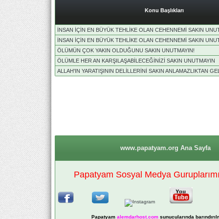
Konu Başlıkları
İNSAN İÇİN EN BÜYÜK TEHLİKE OLAN CEHENNEMİ SAKIN UNU
İNSAN İÇİN EN BÜYÜK TEHLİKE OLAN CEHENNEMİ SAKIN UNU
ÖLÜMÜN ÇOK YAKIN OLDUĞUNU SAKIN UNUTMAYIN!
ÖLÜMLE HER AN KARŞILAŞABİLECEĞİNİZİ SAKIN UNUTMAYIN
ALLAH'IN YARATIŞININ DELİLLERİNİ SAKIN ANLAMAZLIKTAN G
www.papatyam.org Ana Sayfa
Papatyam Sosyal Medya Guruplarımız
Papatyam
alemdarhost
.com
sunucularında barındırıl