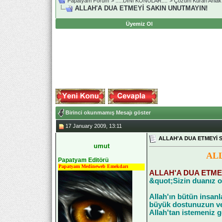
Papatyam Forum
>
..::.DİNİ KONULAR.::.
>
Çözüm Kuran Ahlak
ALLAH'A DUA ETMEYİ SAKIN UNUTMAYIN!
Üyemiz Ol
Birinci okunmamış Mesajı göster
17 January 2009, 13:11
ALLAH'A DUA ETMEYİ 
umut
AL
Papatyam Editörü
Papatyam Medineweb Emekdarı
ALLAH'A DUA ETME
&quot;Sizin duanız o
Allah'ın bütün insanl
büyük dostunuzun ve 
Allah'tan istemeniz g