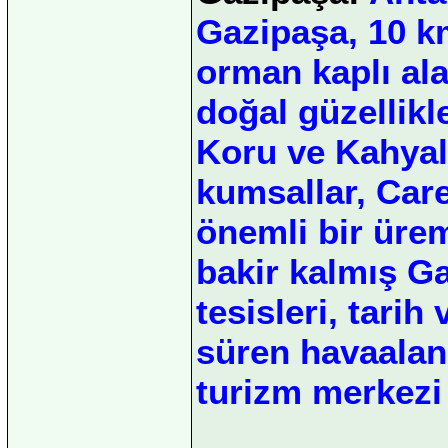
Gazipaşa, 10 k
orman kaplı ala
doğal güzellikler
Koru ve Kahyal
kumsallar, Car
önemli bir üre
bakir kalmış G
tesisleri, tarih
süren havaalanı
turizm merkezi