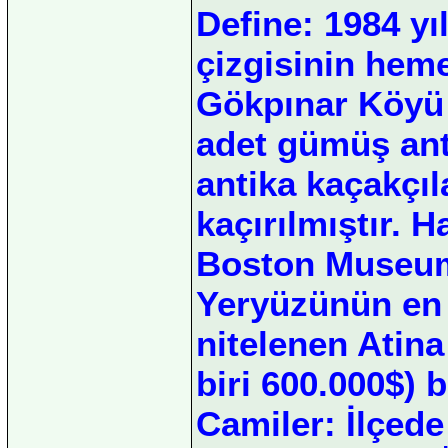
Define: 1984 yı
çizgisinin heme
Gökpınar Köyü 
adet gümüş ant
antika kaçakçıl
kaçırılmıştır. H
Boston Museum 
Yeryüzünün en k
nitelenen Atina
biri 600.000$) 
Camiler: İlçede