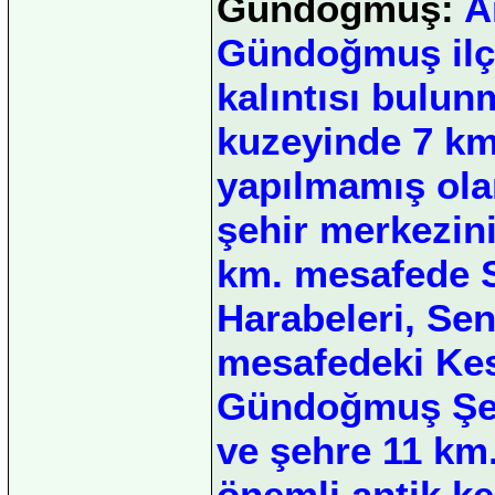
Gündoğmuş:
An
Gündoğmuş ilçe
kalıntısı bulun
kuzeyinde 7 km
yapılmamış ol
şehir merkezin
km. mesafede 
Harabeleri, Se
mesafedeki Kes
Gündoğmuş Şeh
ve şehre 11 km
önemli antik ken