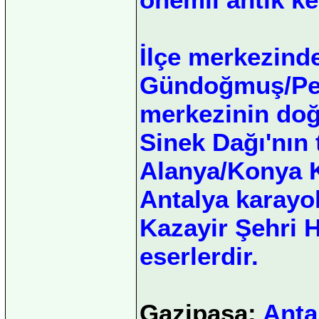
İlçe merkezind
Gündoğmuş/Pem
merkezinin doğ
Sinek Dağı'nın 
Alanya/Konya 
Antalya karayo
Kazayir Şehri H
eserlerdir.
Gazipaşa:
Anta