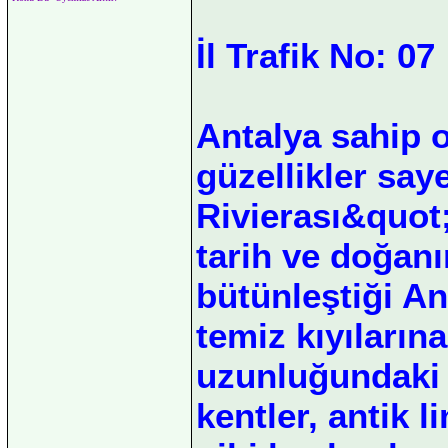
İl Trafik No: 07
Antalya sahip o
güzellikler sa
Rivierası&quot;
tarih ve doğanı
bütünleştiği An
temiz kıyılarına
uzunluğundaki A
kentler, antik l