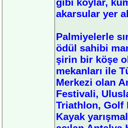
gibi koylar, ku
akarsular yer al
Palmiyelerle sı
ödül sahibi mar
şirin bir köşe 
mekanları ile T
Merkezi olan A
Festivali, Ulusl
Triathlon, Golf
Kayak yarışmala
açılan Antalya 