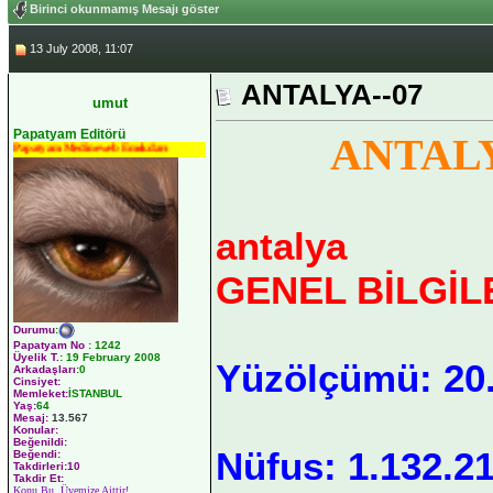
Birinci okunmamış Mesajı göster
13 July 2008, 11:07
ANTALYA--07
umut
Papatyam Editörü
ANTALY
Papatyam Medineweb Emekdarı
antalya
GENEL BİLGİL
Durumu
:
Papatyam No
:
1242
Üyelik T.
:
19 February 2008
Yüzölçümü: 20
Arkadaşları
:0
Cinsiyet:
Memleket:
İSTANBUL
Yaş:
64
Mesaj:
13.567
Konular:
Beğenildi:
Nüfus: 1.132.21
Beğendi:
Takdirleri:10
Takdir Et:
Konu Bu Üyemize Aittir!