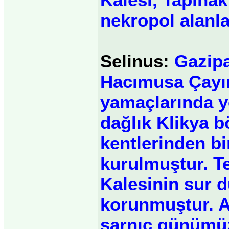
nekropol alanla
Selinus:
Gazipa
Hacımusa Çayın
yamaçlarında ye
dağlık Klikya b
kentlerinden bi
kurulmuştur. T
Kalesinin sur d
korunmuştur. Ak
sarnıç günümüz