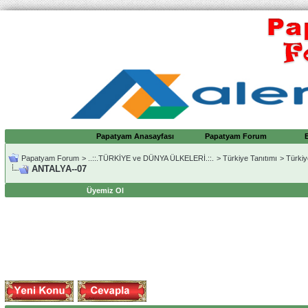
Papatyam Anasayfası
Papatyam Forum
Papatyam Forum
>
..::.TÜRKİYE ve DÜNYA ÜLKELERİ.::.
>
Türkiye Tanıtımı
>
Türkiy
ANTALYA--07
Üyemiz Ol