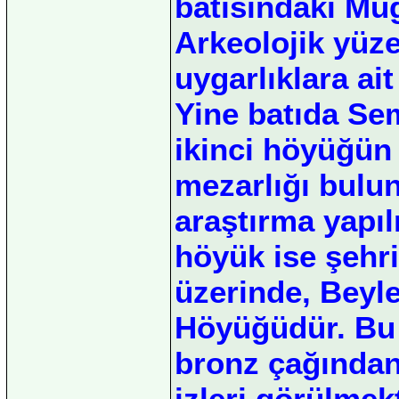
batısındaki Mü
Arkeolojik yüze
uygarlıklara ai
Yine batıda S
ikinci höyüğün
mezarlığı bulu
araştırma yapı
höyük ise şehri
üzerinde, Beyl
Höyüğüdür. Bu 
bronz çağından
izleri görülmek