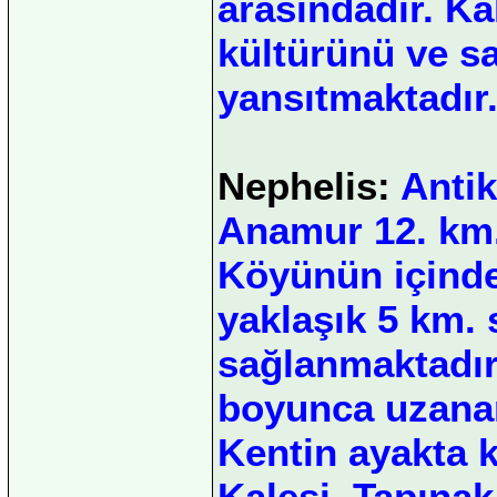
arasındadır. Kal
kültürünü ve sa
yansıtmaktadır
Nephelis:
Antik
Anamur 12. km
Köyünün içind
yaklaşık 5 km. s
sağlanmaktadır
boyunca uzanan
Kentin ayakta k
Kalesi, Tapına