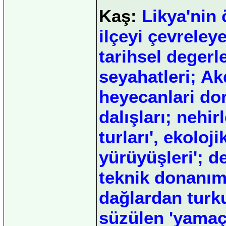
Kaş:
Likya'nin 
ilçeyi çevreley
tarihsel degerl
seyahatleri; Ak
heyecanlari dor
dalışları; nehi
turları', ekolo
yürüyüşleri'; d
teknik donanıml
dağlardan turk
süzülen 'yamaç