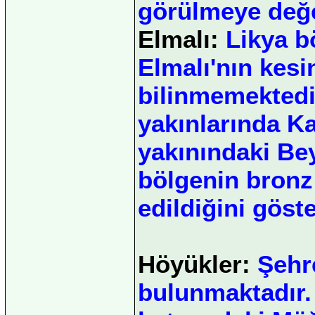
görülmeye değer
Elmalı:
Likya bö
Elmalı'nın kesi
bilinmemekted
yakınlarında Ka
yakınındaki Bey
bölgenin bronz
edildiğini göst
Höyükler:
Şehre
bulunmaktadır. 