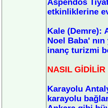
Aspendos Tiyat
etkinliklerine 
Kale (Demre): A
Noel Baba' nın 
inanç turizmi b
NASIL GİDİLİR
Karayolu Antaly
karayolu bağlan
Ankara gibi bü