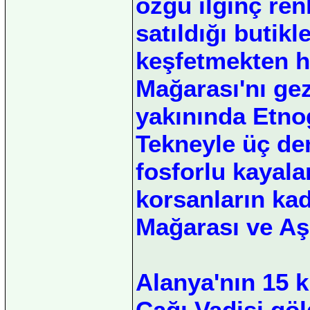
özgü ilginç ren
satıldığı butikl
keşfetmekten h
Mağarası'nı ge
yakınında Etno
Tekneyle üç den
fosforlu kayala
korsanların kadı
Mağarası ve Aş
Alanya'nın 15 
Çağı Vadisi göl