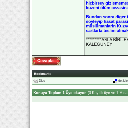
hiçbirsey gizlememesi
kuzeni ölüm cezasina ç
Bundan sonra diger iki
söyleyip hasat parasi
müslümanlarin Kuzydo
sartlarla teslim olma
__________________
*********ASLA BİRİ
KALEGÜNEY
Bookmarks
Digg
del.ici
Konuyu Toplam 1 Üye okuyor.
(0 Kayıtlı üye ve 1 Misaf