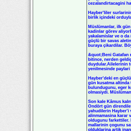
cezalandirtacagini ha
Hayber'liler surlarin
birlik içindeki orduyl
Müslümanlar, ilk gün 
kadinlar görev aliyor
yakalamislar ve o da 
güçlü bir savas aleti
buraya çikardilar. Bö
&quot;Beni Gatafan n
bitince, nerden geldi
duydular.Ailelerinin 
yenilmesinde paylari 
Hayber'deki en güçlü 
gün kusatma altinda 
bulundugunu, eger kend
olmasiydi. Müslümanla
Son kale Kâmus kalmis
Ondört gün direndile
yahudilerin Hayber'i 
alinmamasina karar v
oldugunu farkettiler
mallarinin çogunu sat
olduklarina artik ina