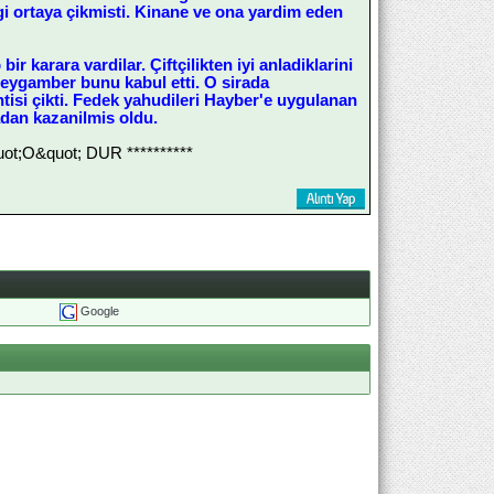
igi ortaya çikmisti. Kinane ve ona yardim eden
r karara vardilar. Çiftçilikten iyi anladiklarini
 Peygamber bunu kabul etti. O sirada
isi çikti. Fedek yahudileri Hayber'e uygulanan
adan kazanilmis oldu.
;O&quot; DUR **********
Google