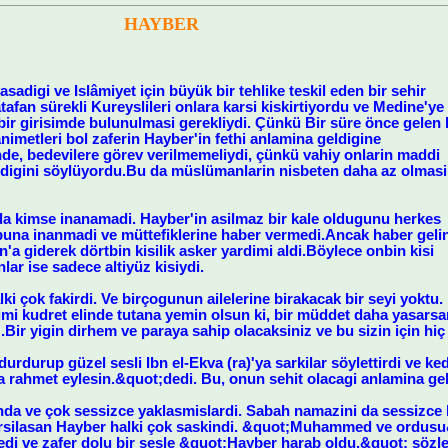
HAYBER
sadigi ve Islâmiyet için büyük bir tehlike teskil eden bir sehir
atafan sürekli Kureyslileri onlara karsi kiskirtiyordu ve Medine'ye
r girisimde bulunulmasi gerekliydi. Çünkü Bir süre önce gelen 
nimetleri bol zaferin Hayber'in fethi anlamina geldigine
hde, bedevilere görev verilmemeliydi, çünkü vahiy onlarin maddi
tildigini söylüyordu.Bu da müslümanlarin nisbeten daha az olmasi
 kimse inanamadi. Hayber'in asilmaz bir kale oldugunu herkes
buna inanmadi ve müttefiklerine haber vermedi.Ancak haber geli
n'a giderek dörtbin kisilik asker yardimi aldi.Böylece onbin kisi
ar ise sadece altiyüz kisiydi.
ki çok fakirdi. Ve birçogunun ailelerine birakacak bir seyi yokt
simi kudret elinde tutana yemin olsun ki, bir müddet daha yasarsan
.Bir yigin dirhem ve paraya sahip olacaksiniz ve bu sizin için hi
urdurup güzel sesli Ibn el-Ekva (ra)'ya sarkilar söylettirdi ve k
 rahmet eylesin.&quot;dedi. Bu, onun sehit olacagi anlamina gel
nda ve çok sessizce yaklasmislardi. Sabah namazini da sessizce k
arsilasan Hayber halki çok saskindi. &quot;Muhammed ve ordusu
edi ve zafer dolu bir sesle &quot;Hayber harab oldu.&quot; sözler