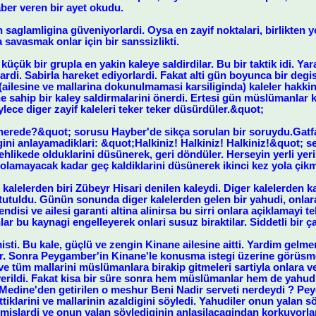
ber veren bir ayet okudu.
in saglamligina güveniyorlardi. Oysa en zayif noktalari, birlikten
a savasmak onlar için bir sanssizlikti.
küçük bir grupla en yakin kaleye saldirdilar. Bu bir taktik idi. Y
lardi. Sabirla hareket ediyorlardi. Fakat alti gün boyunca bir deg
(ailesine ve mallarina dokunulmamasi karsiliginda) kaleler hakkin
ne sahip bir kaley saldirmalarini önerdi. Ertesi gün müslümanlar ka
ylece diger zayif kaleleri teker teker düsürdüler.&quot;
erede?&quot; sorusu Hayber'de sikça sorulan bir soruydu.Gatfanl
gini anlayamadiklari: &quot;Halkiniz! Halkiniz! Halkiniz!&quot; s
tehlikede olduklarini düsünerek, geri döndüler. Herseyin yerli y
olamayacak kadar geç kaldiklarini düsünerek ikinci kez yola çikm
kalelerden biri Zübeyr Hisari denilen kaleydi. Diger kalelerden k
tutuldu. Günün sonunda diger kalelerden gelen bir yahudi, onla
isi ve ailesi garanti altina alinirsa bu sirri onlara açiklamayi tek
r bu kaynagi engelleyerek onlari susuz biraktilar. Siddetli bir ç
ti. Bu kale, güçlü ve zengin Kinane ailesine aitti. Yardim gelmem
r. Sonra Peygamber'in Kinane'le konusma istegi üzerine görüsm
ve tüm mallarini müslümanlara birakip gitmeleri sartiyla onlara v
erildi. Fakat kisa bir süre sonra hem müslümanlar hem de yahudi
. Medine'den getirilen o meshur Beni Nadir serveti nerdeydi ? P
tiklarini ve mallarinin azaldigini söyledi. Yahudiler onun yalan s
nmislardi ve onun yalan söylediginin anlasilacagindan korkuyorla