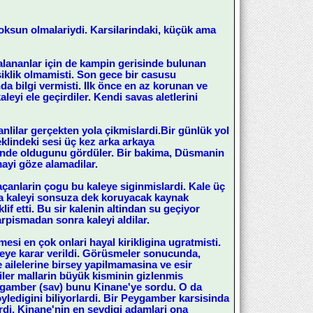
 yoksun olmalariydi. Karsilarindaki, küçük ama
aralananlar için de kampin gerisinde bulunan
isiklik olmamisti. Son gece bir casusu
da bilgi vermisti. Ilk önce en az korunan ve
leyi ele geçirdiler. Kendi savas aletlerini
ilar gerçekten yola çikmislardi.Bir günlük yol
eklindeki sesi üç kez arka arkaya
erinde oldugunu gördüler. Bir bakima, Düsmanin
ayi göze alamadilar.
açanlarin çogu bu kaleye siginmislardi. Kale üç
ra kaleyi sonsuza dek koruyacak kaynak
lif etti. Bu sir kalenin altindan su geçiyor
arpismadan sonra kaleyi aldilar.
esi en çok onlari hayal kirikligina ugratmisti.
eye karar verildi. Görüsmeler sonucunda,
e ailelerine birsey yapilmamasina ve esir
ler mallarin büyük kisminin gizlenmis
eygamber (sav) bunu Kinane'ye sordu. O da
öyledigini biliyorlardi. Bir Peygamber karsisinda
rdi. Kinane'nin en sevdigi adamlari ona