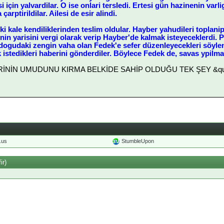
 için yalvardilar. O ise onlari tersledi. Ertesi gün hazinenin varl
arptirildilar. Ailesi de esir alindi.
 kale kendiliklerinden teslim oldular. Hayber yahudileri toplanip bi
nin yarisini vergi olarak verip Hayber'de kalmak isteyeceklerdi.
gudaki zengin vaha olan Fedek'e sefer düzenleyecekleri söylent
k istedikleri haberini gönderdiler. Böylece Fedek de, savas ypilm
LERİNİN UMUDUNU KIRMA BELKİDE SAHİP OLDUĞU TEK ŞEY &quot
o.us
StumbleUpon
ir)