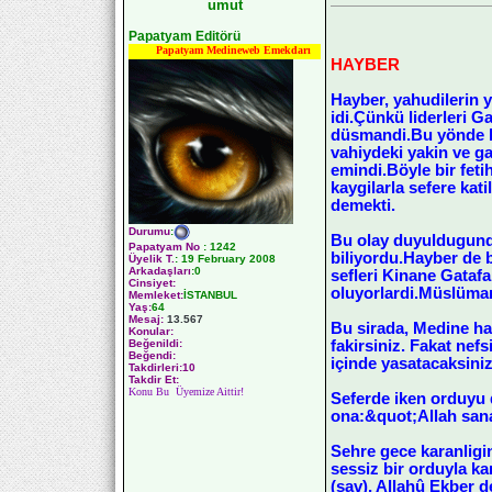
umut
Papatyam Editörü
Papatyam Medineweb Emekdarı
HAYBER
Hayber, yahudilerin ya
idi.Çünkü liderleri G
düsmandi.Bu yönde bi
vahiydeki yakin ve ga
emindi.Böyle bir feti
kaygilarla sefere ka
demekti.
Durumu
:
Bu olay duyuldugunda
Papatyam No
:
1242
biliyordu.Hayber de 
Üyelik T.
:
19 February 2008
Arkadaşları
:0
sefleri Kinane Gatafa
Cinsiyet:
oluyorlardi.Müslümanl
Memleket:
İSTANBUL
Yaş:
64
Mesaj:
13.567
Bu sirada, Medine hal
Konular:
fakirsiniz. Fakat nef
Beğenildi:
Beğendi:
içinde yasatacaksiniz
Takdirleri:10
Takdir Et:
Konu Bu Üyemize Aittir!
Seferde iken orduyu d
ona:&quot;Allah sana
Sehre gece karanligi
sessiz bir orduyla k
(sav), Allahû Ekber d