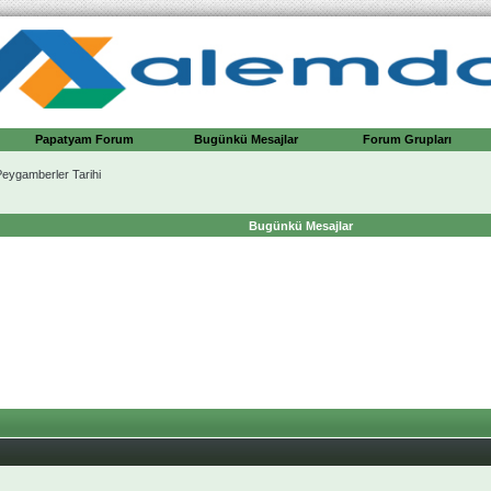
Papatyam Forum
Bugünkü Mesajlar
Forum Grupları
ygamberler Tarihi
Bugünkü Mesajlar