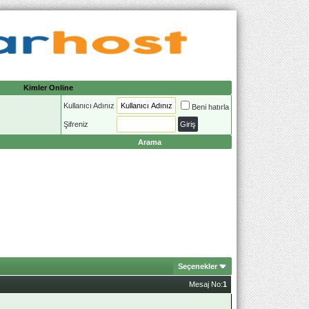
Kimler Online
Kullanıcı Adınız
Beni hatırla
Şifreniz
Arama
Seçenekler
Mesaj No:
1