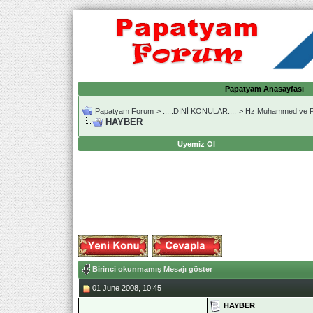
Papatyam Anasayfası
Papatyam Forum
>
..::.DİNİ KONULAR.::.
>
Hz.Muhammed ve Pe
HAYBER
Üyemiz Ol
Birinci okunmamış Mesajı göster
01 June 2008, 10:45
HAYBER