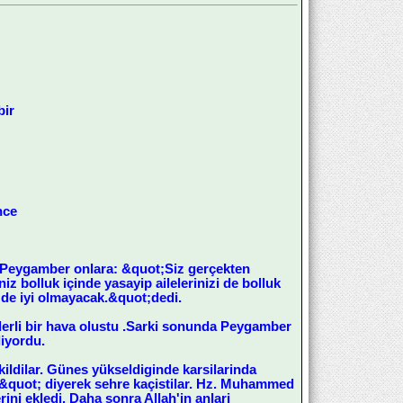
bir
nce
u. Peygamber onlara: &quot;Siz gerçekten
iz bolluk içinde yasayip ailelerinizi de bolluk
ç de iyi olmayacak.&quot;dedi.
ederli bir hava olustu .Sarki sonunda Peygamber
iyordu.
ildilar. Günes yükseldiginde karsilarinda
&quot; diyerek sehre kaçistilar. Hz. Muhammed
ini ekledi. Daha sonra Allah'in anlari