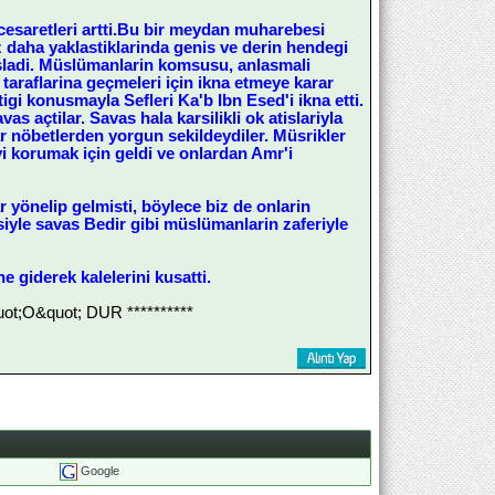
saretleri artti.Bu bir meydan muharebesi
raz daha yaklastiklarinda genis ve derin hendegi
asladi. Müslümanlarin komsusu, anlasmali
 taraflarina geçmeleri için ikna etmeye karar
i konusmayla Sefleri Ka'b Ibn Esed'i ikna etti.
 açtilar. Savas hala karsilikli ok atislariyla
nöbetlerden yorgun sekildeydiler. Müsrikler
ayi korumak için geldi ve onlardan Amr'i
r yönelip gelmisti, böylece biz de onlarin
iyle savas Bedir gibi müslümanlarin zaferiyle
 giderek kalelerini kusatti.
;O&quot; DUR **********
Google