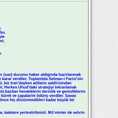
k
 bu
yle
ot;
m
mber (sav) durumu haber aldiginda hazirlanmak
ne karar verdiler. Toplantida Selman-i Farisi'nin
, biz Iran'dayken atlilarin saldirisindan
; Herkes Uhud'daki stratejiyi tekrarlamak
ü.kazilan hendeklerin derinlik ve genisliklerini
 kürek ve çapalarini ödünç verdiler. Savas
a önce hiç düsünmedikleri kadar büyük bir
 kalelere yerlestirilmisti. Mü'minler de sehrin