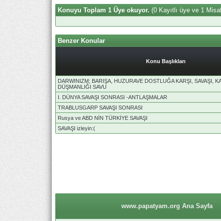
Konuyu Toplam 1 Üye okuyor.
(0 Kayıtlı üye ve 1 Misaf
Benzer Konular
Konu Başlıkları
DARWINIZM; BARIŞA, HUZURAVE DOSTLUĞA KARŞI, SAVAŞI, K
DÜŞMANLIĞI SAVU
I. DÜNYA SAVAŞI SONRASI -ANTLAŞMALAR
TRABLUSGARP SAVAŞI SONRASI
Rusya ve ABD NİN TÜRKİYE SAVAŞI
SAVAŞI izleyin:(
www.papatyam.org Ana Sayfa