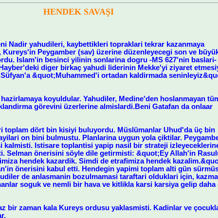
HENDEK SAVAŞI
i Nadir yahudileri, kaybettikleri topraklari tekrar kazanmaya
eri, Kureys'in Peygamber (sav) üzerine düzenleyecegi son ve büyü
rdu. Islam'in besinci yilinin sonlarina dogru -MS 627'nin baslari-
 Hayber'deki diger birkaç yahudi liderinin Mekke'yi ziyaret etmesi
u Süfyan'a &quot;Muhammed'i ortadan kaldirmada seninleyiz&qu
n hazirlamaya koyuldular. Yahudiler, Medine'den hoslanmayan tü
klandirma görevini üzerlerine almislardi.Beni Gatafan da onlaar
ri toplam dört bin kisiyi buluyordu. Müslümanlar Uhud'da üç bin
 sayilari on bini bulmustu. Planlarina uygun yola çiktilar. Peyga
i kalmisti. Istisare toplantisi yapip nasil bir strateji izleyecekleri
i. Selman önerisini söyle dile getirmisti: &quot;Ey Allah'in Rasulü
miza hendek kazardik. Simdi de etrafimiza hendek kazalim.&quot
n'in önerisini kabul etti. Hendegin yapimi toplam alti gün sürmüst
udiler de anlasmanin bozulmamasi taraftari olduklari için, kazma
nlar soguk ve nemli bir hava ve kitlikla karsi karsiya gelip dah
 bir zaman kala Kureys ordusu yaklasmisti. Kadinlar ve çocuklar,
r.