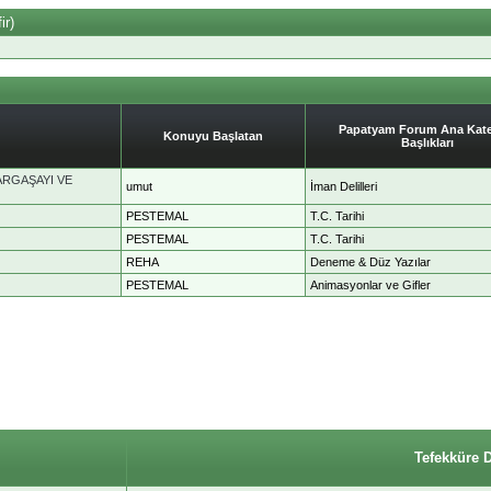
ir)
Papatyam Forum Ana Kate
Konuyu Başlatan
Başlıkları
ARGAŞAYI VE
umut
İman Delilleri
PESTEMAL
T.C. Tarihi
PESTEMAL
T.C. Tarihi
REHA
Deneme & Düz Yazılar
PESTEMAL
Animasyonlar ve Gifler
Tefekküre 