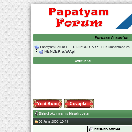
Papatyam Anasayfası
Papatyam Forum
>
..::.DİNİ KONULAR.::.
>
Hz.Muhammed ve Pe
HENDEK SAVAŞI
Üyemiz Ol
Birinci okunmamış Mesajı göster
01 June 2008, 10:43
HENDEK SAVAŞI