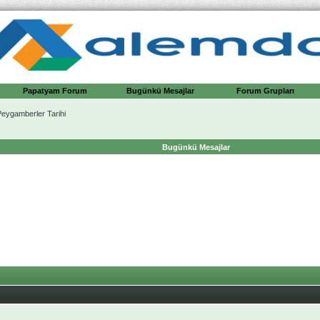
Papatyam Forum
Bugünkü Mesajlar
Forum Grupları
ygamberler Tarihi
Bugünkü Mesajlar