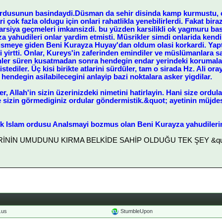
rdusunun basindaydi.Düsman da sehir disinda kamp kurmustu, ce
ri çok fazla oldugu için onlari rahatlikla yenebilirlerdi. Fakat bi
Karsiya geçmeleri imkansizdi. bu yüzden karsilikli ok yagmuru b
a yahudileri onlar yardim etmisti. Müsrikler simdi onlarida kendi
üsmeye giden Beni Kurayza Huyay'dan oldum olasi korkardi. Yaptig
yirtti. Onlar, Kureys'in zaferinden emindiler ve müslümanlara savas
er süren kusatmadan sonra hendegin endar yerindeki korumalar 
tediler. Üç kisi birikte atlarini sürdüler, tam o sirada Hz. Ali or
hendegin asilabilecegini anlayip bazi noktalara asker yigdilar.
, Allah'in sizin üzerinizdeki nimetini hatirlayin. Hani size ordula
e sizin görmediginiz ordular göndermistik.&quot; ayetinin müjdes
lik Islam ordusu Analsmayi bozmus olan Beni Kurayza yahudilerine
LERİNİN UMUDUNU KIRMA BELKİDE SAHİP OLDUĞU TEK ŞEY &quot
o.us
StumbleUpon