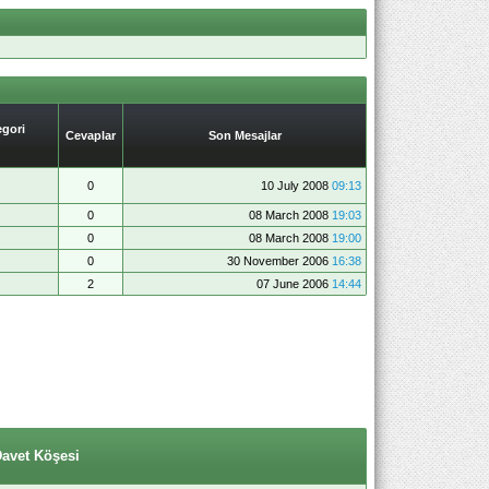
gori
Cevaplar
Son Mesajlar
0
10 July 2008
09:13
0
08 March 2008
19:03
0
08 March 2008
19:00
0
30 November 2006
16:38
2
07 June 2006
14:44
Davet Köşesi