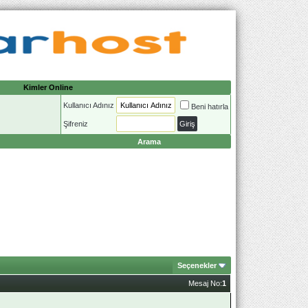
Kimler Online
Kullanıcı Adınız
Beni hatırla
Şifreniz
Arama
Seçenekler
Mesaj No:
1