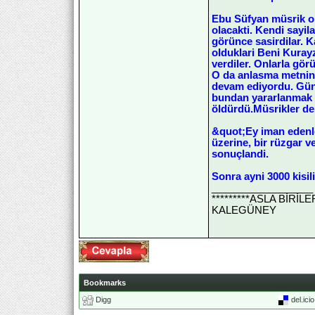
Ebu Süfyan müsrik o
olacakti. Kendi sayila
görünce sasirdilar. 
olduklari Beni Kurayz
verdiler. Onlarla gör
O da anlasma metnini 
devam ediyordu. Günl
bundan yararlanmak is
öldürdü.Müsrikler de 
&quot;Ey iman edenler
üzerine, bir rüzgar v
sonuçlandi.
Sonra ayni 3000 kisi
__________________
*********ASLA BİRİ
KALEGÜNEY
Bookmarks
Digg
del.ici