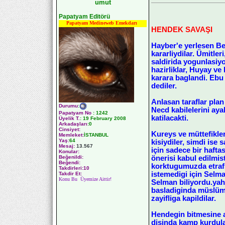
umut
Papatyam Editörü
Papatyam Medineweb Emekdarı
HENDEK SAVAŞI
Hayber'e yerlesen Ben
kararliydilar. Ümitl
saldirida yogunlasiyo
hazirliklar, Huyay ve
karara baglandi. Eb
dediler.
Anlasan taraflar pla
Durumu
:
Necd kabilelerini aya
Papatyam No
:
1242
katilacakti.
Üyelik T.
:
19 February 2008
Arkadaşları
:0
Cinsiyet:
Kureys ve müttefikle
Memleket:
İSTANBUL
Yaş:
64
kisiydiler, simdi ise
Mesaj:
13.567
için sadece bir haftas
Konular:
önerisi kabul edilmist
Beğenildi:
Beğendi:
korktugumuzda etrafi
Takdirleri:10
istemedigi için Selma
Takdir Et:
Konu Bu Üyemize Aittir!
Selman biliyordu.yah
basladiginda müslüma
zayifliga kapildilar.
Hendegin bitmesine az
disinda kamp kurdula