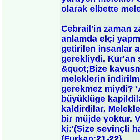
olarak elbette mel
Cebrail'in zaman 
anlamda elçi yapmi
getirilen insanlar
gerekliydi. Kur'an
&quot;Bize kavusm
meleklerin indiril
gerekmez miydi? 'A
büyüklüge kapildil
kaldirdilar. Melekl
bir müjde yoktur. 
ki:'(Size sevinçli 
(Furkan:21-22)