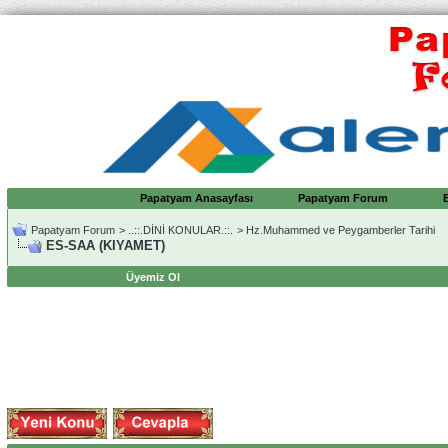
Papatyam Anasayfası
Papatyam Forum
Papatyam Forum
>
..::.DİNİ KONULAR.::.
>
Hz.Muhammed ve Peygamberler Tarihi
ES-SAA (KIYAMET)
Üyemiz Ol