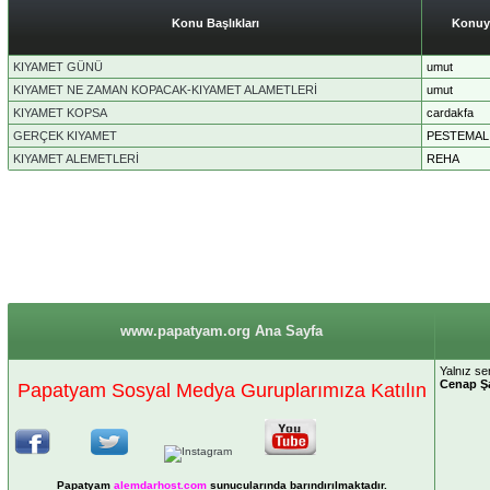
Konu Başlıkları
Konuy
KIYAMET GÜNÜ
umut
KIYAMET NE ZAMAN KOPACAK-KIYAMET ALAMETLERİ
umut
KIYAMET KOPSA
cardakfa
GERÇEK KIYAMET
PESTEMAL
KIYAMET ALEMETLERİ
REHA
www.papatyam.org Ana Sayfa
Yalnız se
Cenap Ş
Papatyam Sosyal Medya Guruplarımıza Katılın
Papatyam
alemdarhost
.com
sunucularında barındırılmaktadır.