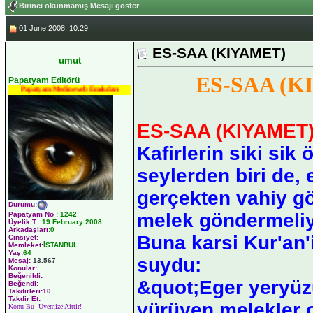
Birinci okunmamış Mesajı göster
01 June 2008, 10:29
ES-SAA (KIYAMET)
umut
ES-SAA (K
Papatyam Editörü
Papatyam Medineweb Emekdarı
ES-SAA (KIYAMET
Kafirlerin siki sik
seylerden biri de, 
gerçekten vahiy g
Durumu
:
melek göndermeliydi
Papatyam No
:
1242
Üyelik T.
:
19 February 2008
Arkadaşları
:0
Buna karsi Kur'an'
Cinsiyet:
Memleket:
İSTANBUL
Yaş:
64
suydu:
Mesaj:
13.567
Konular:
Beğenildi:
&quot;Eger yeryüz
Beğendi:
Takdirleri:10
Takdir Et:
yürüyen melekler o
Konu Bu Üyemize Aittir!