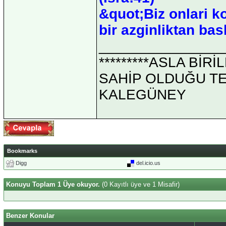
&quot;Biz onlari k
bir azginliktan bas
_______________
*********ASLA Bİ
SAHİP OLDUĞU TEK 
KALEGÜNEY
Bookmarks
Digg
del.icio.us
Konuyu Toplam 1 Üye okuyor.
(0 Kayıtlı üye ve 1 Misafir)
Benzer Konular