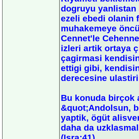
dogruyu yanlistan 
ezeli ebedi olanin 
muhakemeye öncü
Cennet'le Cehennem
izleri artik ortaya
çagirmasi kendisine
ettigi gibi, kendis
derecesine ulastiri
Bu konuda birçok ay
&quot;Andolsun, bi
yaptik, ögüt alisv
daha da uzklasmal
(Isra:41)