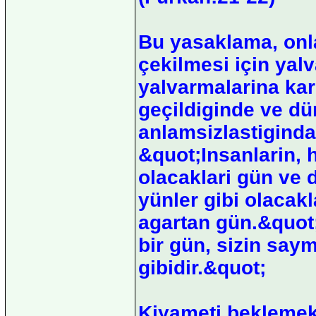
Bu yasaklama, onla
çekilmesi için yal
yalvarmalarina kars
geçildiginde ve d
anlamsizlastiginda
&quot;Insanlarin, 
olacaklari gün ve d
yünler gibi olacak
agartan gün.&quot
bir gün, sizin saym
gibidir.&quot;
Kiyameti beklemek