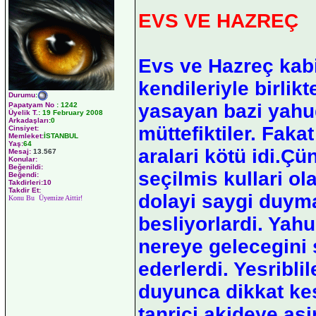
EVS VE HAZREÇ
Evs ve Hazreç kabi
kendileriyle birlikt
Durumu
:
yasayan bazi yahud
Papatyam No
:
1242
Üyelik T.
:
19 February 2008
Arkadaşları
:0
müttefiktiler. Faka
Cinsiyet:
Memleket:
İSTANBUL
Yaş:
64
aralari kötü idi.Çün
Mesaj:
13.567
Konular:
Beğenildi:
seçilmis kullari ol
Beğendi:
Takdirleri:10
Takdir Et:
dolayi saygi duym
Konu Bu Üyemize Aittir!
besliyorlardi. Yah
nereye gelecegini 
ederlerdi. Yesribl
duyunca dikkat kes
tanrici akideye asin