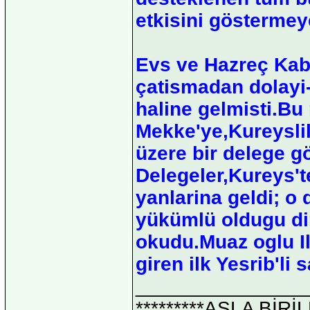
etkisini göstermey
Evs ve Hazreç Kabil
çatismadan dolayi-
haline gelmisti.Bu 
Mekke'ye,Kureysli
üzere bir delege g
Delegeler,Kureys'
yanlarina geldi; o
yükümlü oldugu di
okudu.Muaz oglu Il
giren ilk Yesrib'li s
_______________
*********ASLA Bİ