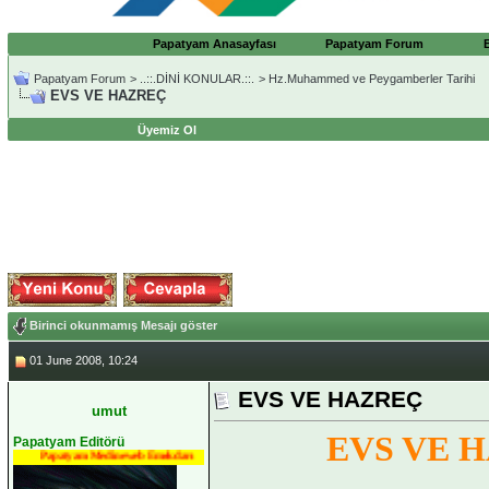
Papatyam Anasayfası
Papatyam Forum
Papatyam Forum
>
..::.DİNİ KONULAR.::.
>
Hz.Muhammed ve Peygamberler Tarihi
EVS VE HAZREÇ
Üyemiz Ol
Birinci okunmamış Mesajı göster
01 June 2008, 10:24
EVS VE HAZREÇ
umut
EVS VE 
Papatyam Editörü
Papatyam Medineweb Emekdarı