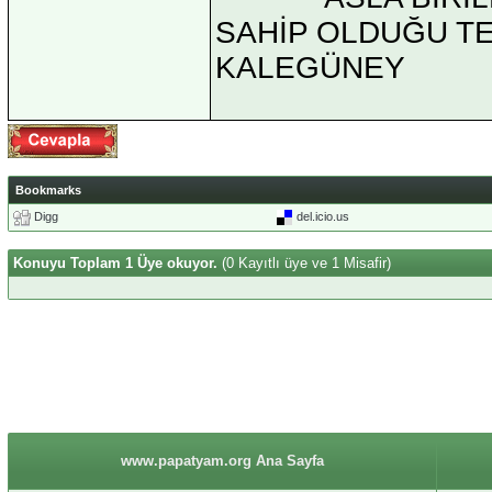
SAHİP OLDUĞU TEK 
KALEGÜNEY
Bookmarks
Digg
del.icio.us
Konuyu Toplam 1 Üye okuyor.
(0 Kayıtlı üye ve 1 Misafir)
www.papatyam.org Ana Sayfa