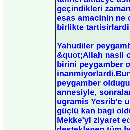
geçindikleri zamanl
esas amacinin ne 
birlikte tartisirlardi
Yahudiler peygambe
&quot;Allah nasil 
birini peygamber o
inanmiyorlardi.Bun
peygamber oldugu
annesiyle, sonrala
ugramis Yesrib'e 
güçlü kan bagi old
Mekke'yi ziyaret ed
desteklenen tüm bu