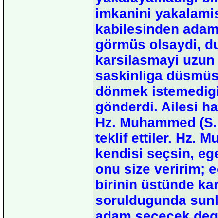
imkanini yakalami
kabilesinden adamla
görmüs olsaydi, du
karsilasmayi uzun 
saskinliga düsmüst
dönmek istemedigi
gönderdi. Ailesi ha
Hz. Muhammed (S.A.
teklif ettiler. Hz.
kendisi seçsin, eg
onu size veririm; 
birinin üstünde ka
soruldugunda sunl
adam seçecek deg