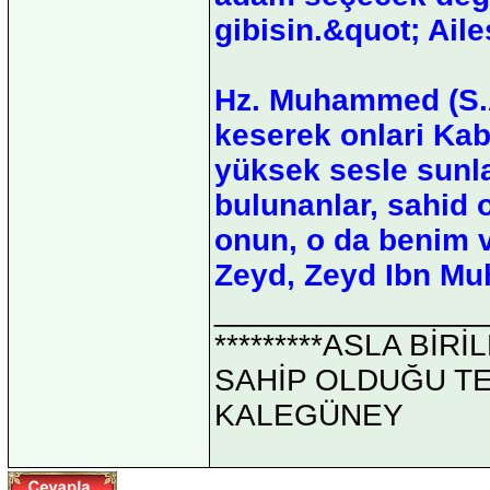
gibisin.&quot; Ailes
Hz. Muhammed (S.A
keserek onlari Kab
yüksek sesle sunla
bulunanlar, sahid 
onun, o da benim 
Zeyd, Zeyd Ibn Mu
_______________
*********ASLA Bİ
SAHİP OLDUĞU TEK 
KALEGÜNEY