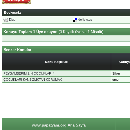
Bookmarks
Digg
del.icio.us
Konuyu Toplam 1 Üye okuyor.
(0 Kayıtlı üye ve 1 Misafir)
Benzer Konular
Konu Başlıkları
Konuyu
PEYGAMBERİMİZİN ÇOCUKLARI *
Silver
ÇOCUKLARI KANSIZLIKTAN KORUMAK
umut
www.papatyam.org Ana Sayfa