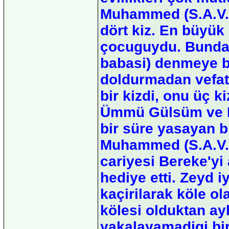
Muhammed (S.A.V.)'
dört kiz. En büyük
çocuguydu. Bundan
babasi) denmeye ba
doldurmadan vefat 
bir kizdi, onu üç k
Ümmü Gülsüm ve Fa
bir süre yasayan b
Muhammed (S.A.V.)
cariyesi Bereke'yi 
hediye etti. Zeyd iy
kaçirilarak köle ol
kölesi olduktan ay
yakalayamadigi bir