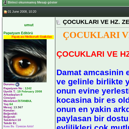
Birinci okunmamış Mesajı göster
01 June 2008, 10:20
ÇOCUKLARI VE HZ. Z
umut
ÇOCUKLARI VE
Papatyam Editörü
Papatyam Medineweb Emekdarı
ÇOCUKLARI VE HZ
Damat amcasinin e
ve gelinle birlikt
Durumu
:
onun evine yerlesti
Papatyam No
:
1242
Üyelik T.
:
19 February 2008
Arkadaşları
:0
kocasina bir es ol
Cinsiyet:
Memleket:
İSTANBUL
Yaş:
64
onun en yakin arkda
Mesaj:
13.567
Konular:
Beğenildi:
paylasan bir dostu 
Beğendi:
Takdirleri:10
Takdir Et:
evlilikleri çok mut
Konu Bu Üyemize Aittir!