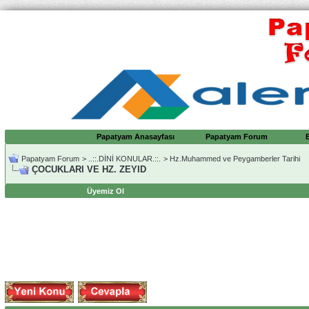
Papatyam Anasayfası
Papatyam Forum
Papatyam Forum
>
..::.DİNİ KONULAR.::.
>
Hz.Muhammed ve Peygamberler Tarihi
ÇOCUKLARI VE HZ. ZEYID
Üyemiz Ol