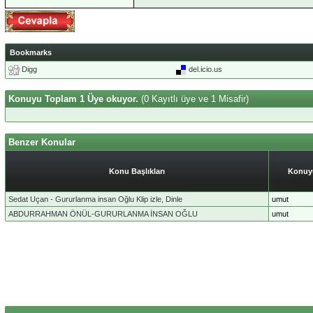
Bookmarks
Digg
del.icio.us
Konuyu Toplam 1 Üye okuyor.
(0 Kayıtlı üye ve 1 Misafir)
Benzer Konular
Konu Başlıkları
Konuyu
Sedat Uçan - Gururlanma insan Oğlu Klip izle, Dinle
umut
ABDURRAHMAN ÖNÜL-GURURLANMA İNSAN OĞLU
umut