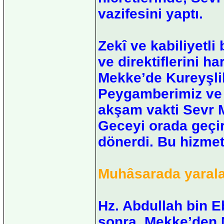
vazifesini yaptı.
Zekî ve kabiliyetl
ve direktiflerini ha
Mekke’de Kureyşlil
Peygamberimiz ve H
akşam vakti Sevr M
Geceyi orada geçi
dönerdi. Bu hizmeti
Muhâsarada yaral
Hz. Abdullah bin Eb
sonra, Mekke’den M