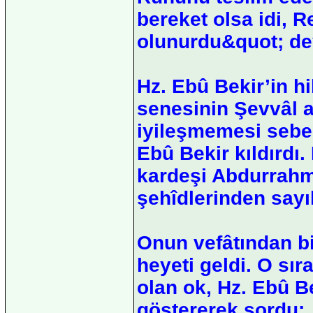
bereket olsa idi, R
olunurdu&quot; dey
Hz. Ebû Bekir’in hi
senesinin Şevvâl a
iyileşmemesi sebeb
Ebû Bekir kıldırdı.
kardeşi Abdurrahma
şehîdlerinden sayıl
Onun vefâtından bi
heyeti geldi. O sı
olan ok, Hz. Ebû B
göstererek sordu: