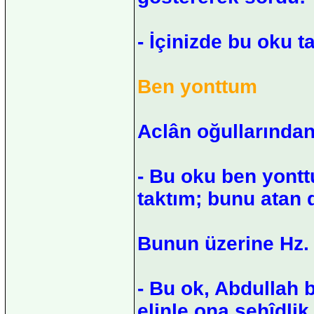
- İçinizde bu oku t
Ben yonttum
Aclân oğullarından
- Bu oku ben yontt
taktım; bunu atan 
Bunun üzerine Hz. 
- Bu ok, Abdullah b
elinle ona şehîdlik