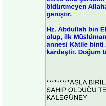
öldürtmeyen Allah
geniştir.
Hz. Abdullah bin E
olup, ilk Müslüman
annesi Kâtile binti
kardeştir. Doğum t
_______________
*********ASLA Bİ
SAHİP OLDUĞU TEK 
KALEGÜNEY