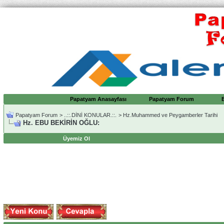
Papatyam Anasayfası
Papatyam Forum
Papatyam Forum
>
..::.DİNİ KONULAR.::.
>
Hz.Muhammed ve Peygamberler Tarihi
Hz. EBU BEKİRİN OĞLU:
Üyemiz Ol