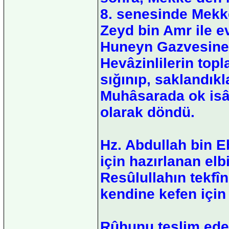
8. senesinde Mekke
Zeyd bin Amr ile e
Huneyn Gazvesine 
Hevâzinlilerin top
sığınıp, saklandıkl
Muhâsarada ok isâb
olarak döndü.
Hz. Abdullah bin E
için hazırlanan elb
Resûlullahın tekfî
kendine kefen için
Rûhunu teslim ede