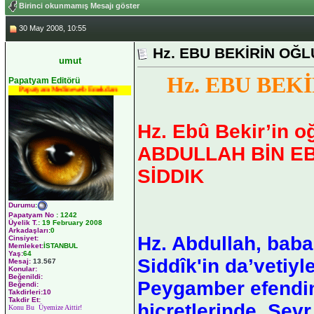
Birinci okunmamış Mesajı göster
30 May 2008, 10:55
Hz. EBU BEKİRİN OĞL
umut
Hz. EBU BEK
Papatyam Editörü
Papatyam Medineweb Emekdarı
Hz. Ebû Bekir’in o
ABDULLAH BİN EB
SİDDIK
Durumu
:
Papatyam No
:
1242
Üyelik T.
:
19 February 2008
Arkadaşları
:0
Hz. Abdullah, baba
Cinsiyet:
Memleket:
İSTANBUL
Yaş:
64
Siddîk'in da’vetiy
Mesaj:
13.567
Konular:
Beğenildi:
Peygamber efendim
Beğendi:
Takdirleri:10
Takdir Et:
hicretlerinde, Sev
Konu Bu Üyemize Aittir!