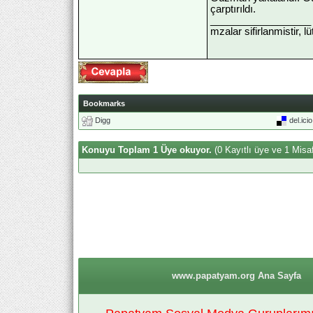
çarptırıldı.
__________________
mzalar sifirlanmistir, l
Bookmarks
Digg
del.ici
Konuyu Toplam 1 Üye okuyor.
(0 Kayıtlı üye ve 1 Misaf
www.papatyam.org Ana Sayfa