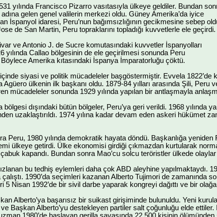
1531 yılında Francisco Pizarro vasıtasıyla ülkeye geldiler. Bundan son
adına gelen genel valilerin merkezi oldu. Güney Amerika’da iyice
an İspanyol idaresi, Peru’nun bağımsızlığının gecikmesine sebep old
 Jose de San Martin, Peru topraklarını topladığı kuvvetlerle ele geçirdi.
var ve Antonio J. de Sucre komutasındaki kuvvetler İspanyolları
26 yılında Callao bölgesinin de ele geçirilmesi sonunda Peru
ti. Böylece Amerika kıtasındaki İspanya İmparatorluğu çöktü.
 içinde siyasi ve politik mücadeleler başgöstermiştir. Evvela 1822’de 
 Agüero ülkenin ilk başkanı oldu. 1879-84 yılları arasında Şili, Peru 
süren mücadeleler sonunda 1929 yılında yapılan bir antlaşmayla anlaşm
 bölgesi dışındaki bütün bölgeler, Peru’ya geri verildi. 1968 yılında y
den uzaklaştırıldı. 1974 yılına kadar devam eden askeri hükümet zama
onra Peru, 1980 yılında demokratik hayata döndü. Başkanlığa yeniden F.
stemi ülkeye getirdi. Ülke ekonomisi girdiği çıkmazdan kurtularak nor
çabuk kapandı. Bundan sonra Mao’cu solcu teröristler ülkede olaylar
ızlanan bu tedhiş eylemleri daha çok ABD aleyhine yapılmaktaydı. 198
 çalıştı. 1990’da seçimleri kazanan Alberto Tujimori de zamanında solc
i 5 Nisan 1992’de bir sivil darbe yaparak kongreyi dağıttı ve bir ola
n Alberto’ya başarısız bir suikast girişiminde bulunuldu. Yeni kuru
e Başkan Alberto’yu destekleyen partiler salt çoğunluğu elde ettiler. Bu
man 1980’de başlayan gerilla savaşında 22.500 kişinin ölümünden 