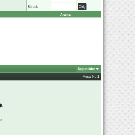
Şifreniz
Arama
Seçenekler
Mesaj No:
1
ğu
ar