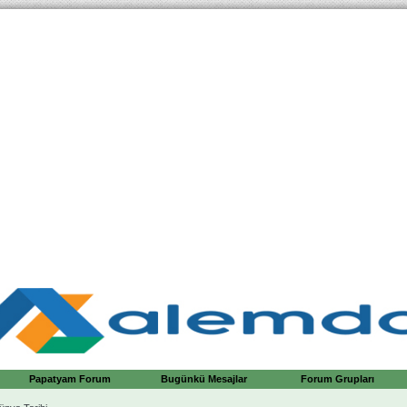
Papatyam Forum
Bugünkü Mesajlar
Forum Grupları