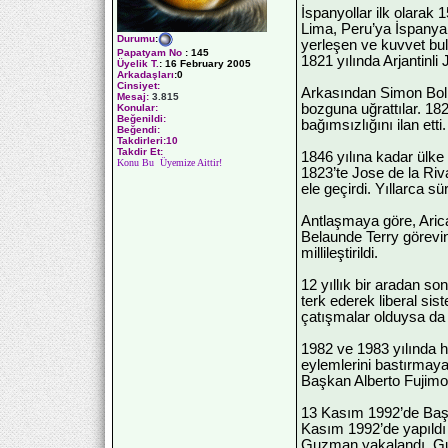
İspanyollar ilk olarak 
Lima, Peru’ya İspanya 
Durumu
:
yerleşen ve kuvvet bul
Papatyam No
:
145
1821 yılında Arjantinli
Üyelik T.
:
16 February 2005
Arkadaşları
:0
Cinsiyet:
Arkasından Simon Boli
Mesaj:
3.815
bozguna uğrattılar. 18
Konular:
Beğenildi:
bağımsızlığını ilan et
Beğendi:
Takdirleri:10
Takdir Et:
1846 yılına kadar ülke
Konu Bu Üyemize Aittir!
1823’te Jose de la Riva
ele geçirdi. Yıllarca 
Antlaşmaya göre, Arica
Belaunde Terry görevin
millileştirildi.
12 yıllık bir aradan s
terk ederek liberal si
çatışmalar olduysa da 
1982 ve 1983 yılında h
eylemlerini bastırmaya
Başkan Alberto Fujimor
13 Kasım 1992’de Başka
Kasım 1992’de yapıldı v
Guzman yakalandı. Guz