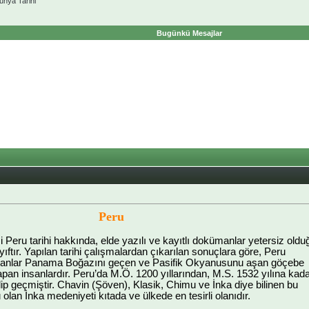
ünya Tarihi
Bugünkü Mesajlar
Peru
Peru tarihi hakkında, elde yazılı ve kayıtlı dokümanlar yetersiz oldu
ayıftır. Yapılan tarihi çalışmalardan çıkarılan sonuçlara göre, Peru
ayanlar Panama Boğazını geçen ve Pasifik Okyanusunu aşan göçebe
yapan insanlardır. Peru’da M.Ö. 1200 yıllarından, M.S. 1532 yılına kad
lip geçmiştir. Chavin (Şöven), Klasik, Chimu ve İnka diye bilinen bu
lan İnka medeniyeti kıtada ve ülkede en tesirli olanıdır.