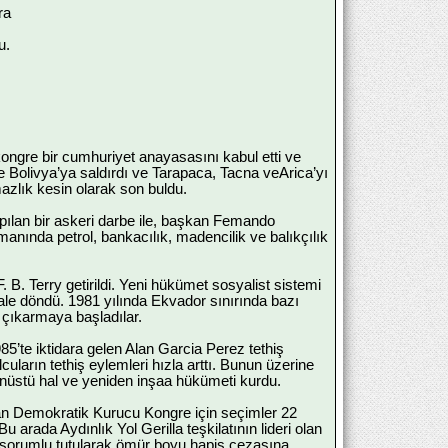
ra
u.
kongre bir cumhuriyet anayasasını kabul etti ve
ve Bolivya’ya saldırdı ve Tarapaca, Tacna veArica’yı
azlık kesin olarak son buldu.
apılan bir askeri darbe ile, başkan Femando
nında petrol, bankacılık, madencilik ve balıkçılık
 B. Terry getirildi. Yeni hükümet sosyalist sistemi
male döndü. 1981 yılında Ekvador sınırında bazı
 çıkarmaya başladılar.
5’te iktidara gelen Alan Garcia Perez tethiş
uların tethiş eylemleri hızla arttı. Bunun üzerine
ğanüstü hal ve yeniden inşaa hükümeti kurdu.
lan Demokratik Kurucu Kongre için seçimler 22
 arada Aydınlık Yol Gerilla teşkilatının lideri olan
sorumlu tutularak ömür boyu hapis cezasına