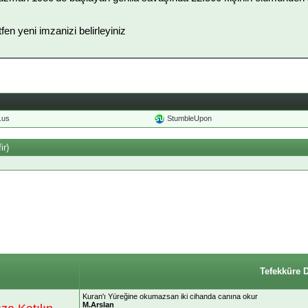
ütfen yeni imzanizi belirleyiniz
o.us
StumbleUpon
ir)
Tefekküre 
Kuran'ı Yüreğine okumazsan iki cihanda canına okur
M.Arslan