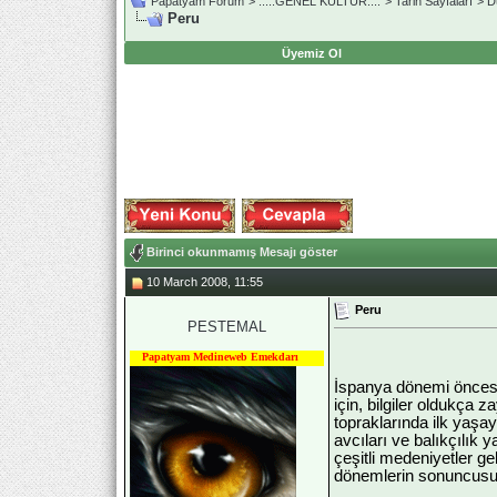
Papatyam Forum
>
..::.GENEL KÜLTÜR.::.
>
Tarih Sayfaları
>
D
Peru
Üyemiz Ol
Birinci okunmamış Mesajı göster
10 March 2008, 11:55
Peru
PESTEMAL
Papatyam Medineweb Emekdarı
İspanya dönemi öncesi 
için, bilgiler oldukça z
topraklarında ilk yaş
avcıları ve balıkçılık 
çeşitli medeniyetler ge
dönemlerin sonuncusu o